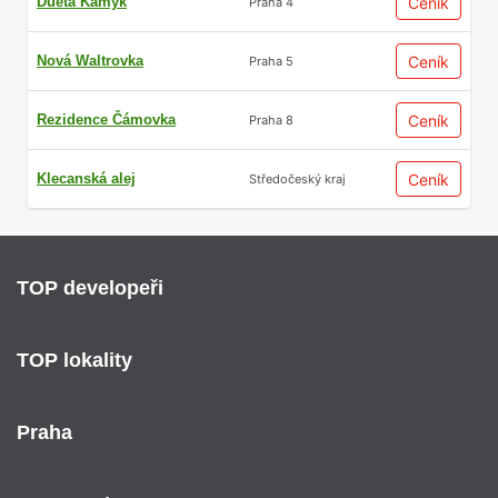
Dueta Kamýk
Ceník
Praha 4
Nová Waltrovka
Ceník
Praha 5
Rezidence Čámovka
Ceník
Praha 8
Klecanská alej
Ceník
Středočeský kraj
TOP developeři
TOP lokality
Praha