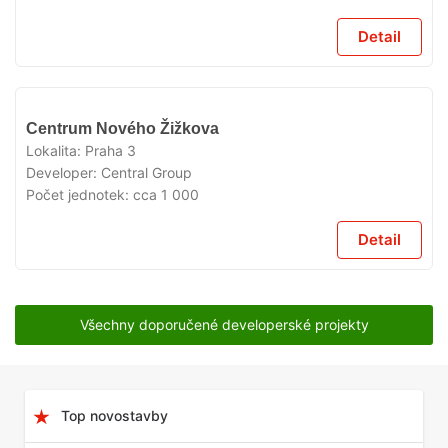
Detail
V
Centrum Nového Žižkova
PŘÍPRAVĚ
Lokalita:
Praha 3
Developer:
Central Group
Počet jednotek:
cca 1 000
Detail
Všechny doporučené developerské projekty
Top novostavby