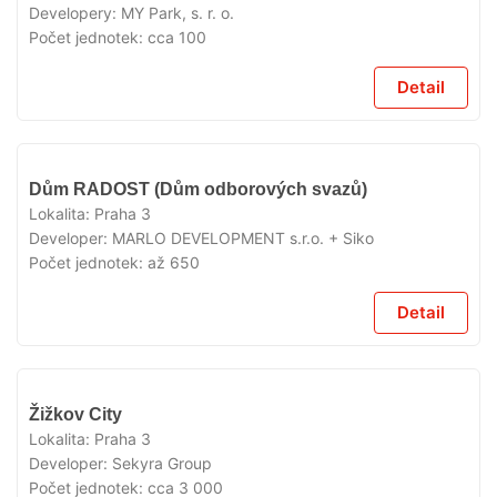
Developery:
MY Park, s. r. o.
Počet jednotek:
cca 100
Detail
V
Dům RADOST (Dům odborových svazů)
PŘÍPRAVĚ
Lokalita:
Praha 3
Developer:
MARLO DEVELOPMENT s.r.o. + Siko
Počet jednotek:
až 650
Detail
V
Žižkov City
PŘÍPRAVĚ
Lokalita:
Praha 3
Developer:
Sekyra Group
Počet jednotek:
cca 3 000