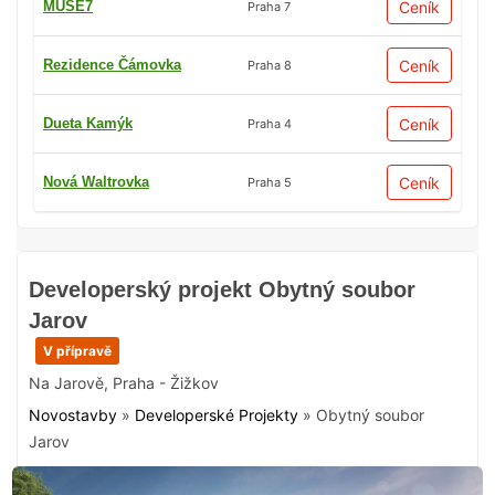
MUSE7
Ceník
Praha 7
Rezidence Čámovka
Ceník
Praha 8
Dueta Kamýk
Ceník
Praha 4
Nová Waltrovka
Ceník
Praha 5
Developerský projekt Obytný soubor
Jarov
V přípravě
Na Jarově
,
Praha - Žižkov
Novostavby
»
Developerské Projekty
»
Obytný soubor
Jarov