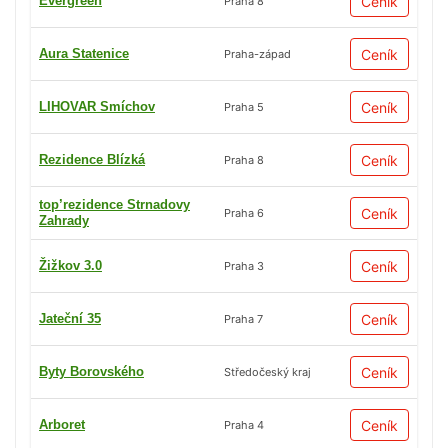
Evergreen
Ceník
Praha 8
Aura Statenice
Ceník
Praha-západ
LIHOVAR Smíchov
Ceník
Praha 5
Rezidence Blízká
Ceník
Praha 8
top’rezidence Strnadovy
Ceník
Praha 6
Zahrady
Žižkov 3.0
Ceník
Praha 3
Jateční 35
Ceník
Praha 7
Byty Borovského
Ceník
Středočeský kraj
Arboret
Ceník
Praha 4