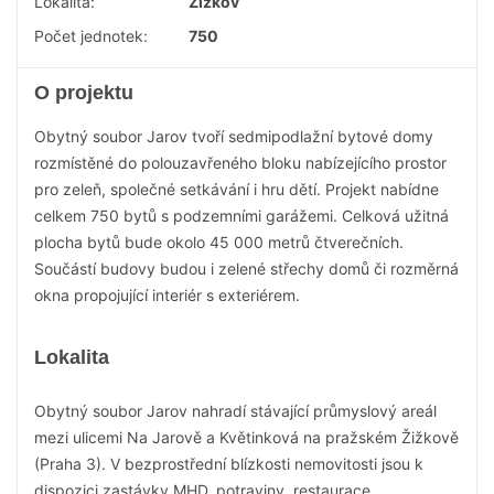
Lokalita:
Žižkov
Počet jednotek:
750
O projektu
Obytný soubor Jarov tvoří sedmipodlažní bytové domy
rozmístěné do polouzavřeného bloku nabízejícího prostor
pro zeleň, společné setkávání i hru dětí. Projekt nabídne
celkem 750 bytů s podzemními garážemi. Celková užitná
plocha bytů bude okolo 45 000 metrů čtverečních.
Součástí budovy budou i zelené střechy domů či rozměrná
okna propojující interiér s exteriérem.
Lokalita
Obytný soubor Jarov nahradí stávající průmyslový areál
mezi ulicemi Na Jarově a Květinková na pražském Žižkově
(Praha 3). V bezprostřední blízkosti nemovitosti jsou k
dispozici zastávky MHD, potraviny, restaurace,