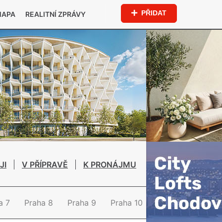
PŘIDAT
MAPA
REALITNÍ ZPRÁVY
JI
V PŘÍPRAVĚ
K PRONÁJMU
a 7
Praha 8
Praha 9
Praha 10