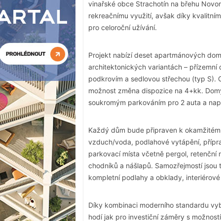
vinařské obce Strachotín na břehu Novo
rekreačnímu využití, avšak díky kvalitn
pro celoroční užívání.
Projekt nabízí deset apartmánových dom
architektonických variantách – přízemní
podkrovím a sedlovou střechou (typ S). O
možnost změna dispozice na 4+kk. Domy 
soukromým parkováním pro 2 auta a napo
Každý dům bude připraven k okamžitému 
vzduch/voda, podlahové vytápění, přípra
parkovací místa včetně pergol, retenční
chodníků a nášlapů. Samozřejmostí jsou t
kompletní podlahy a obklady, interiérové
Díky kombinaci moderního standardu vyba
hodí jak pro investiční záměry s možností