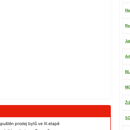
Ha
Re
Ja
Ar
BL
MO
Ži
SO
spuštěn prodej bytů ve III.etapě