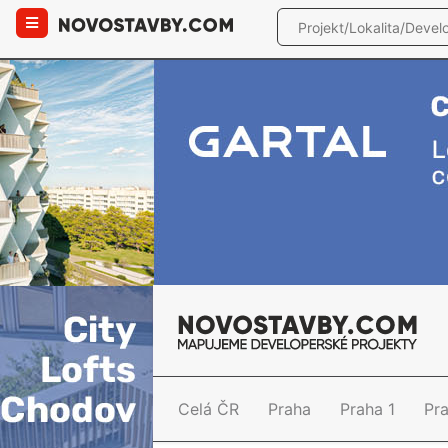
Celá ČR
Praha
Praha 1
Pr