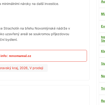
Au
minimálními nároky na další investice.
M
Ev
bce Strachotín na břehu Novomlýnské nádrže v
jako uzavřený areál se soukromou příjezdovou
to
ční bydlení.
St
Kl
 info: renomareal.cz
St
ravský kraj
,
2026
,
V prodeji
No
Tr
Re