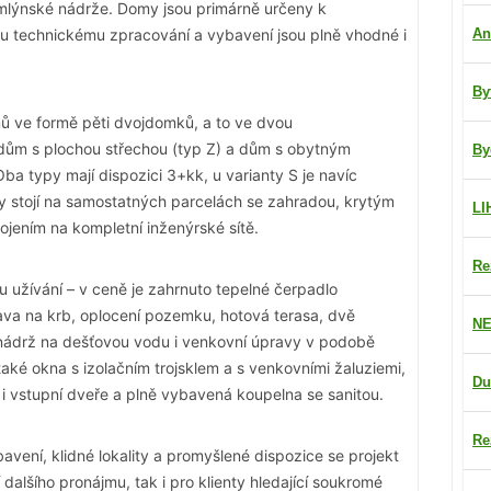
mlýnské nádrže. Domy jsou primárně určeny k
ímu technickému zpracování a vybavení jsou plně vhodné i
An
By
ů ve formě pěti dvojdomků, a to ve dvou
 dům s plochou střechou (typ Z) a dům s obytným
By
ba typy mají dispozici 3+kk, u varianty S je navíc
stojí na samostatných parcelách se zahradou, krytým
LI
jením na kompletní inženýrské sítě.
Re
užívání – v ceně je zahrnuto tepelné čerpadlo
va na krb, oplocení pozemku, hotová terasa, dvě
NE
 nádrž na dešťovou vodu i venkovní úpravy v podobě
aké okna s izolačním trojsklem a s venkovními žaluziemi,
Du
 i vstupní dveře a plně vybavená koupelna se sanitou.
Re
vení, klidné lokality a promyšlené dispozice se projekt
 dalšího pronájmu, tak i pro klienty hledající soukromé