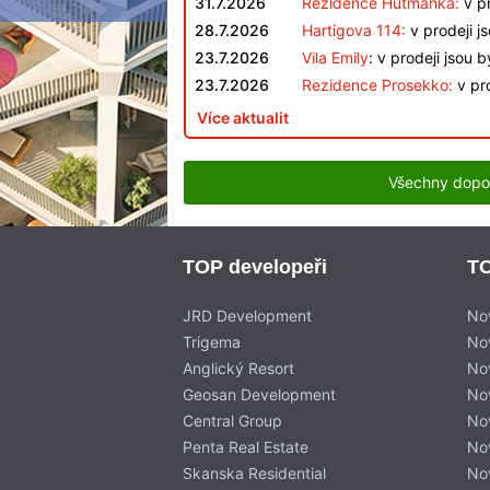
31.7.2026
Rezidence Hutmanka:
v pr
28.7.2026
Hartigova 114:
v prodeji j
23.7.2026
Vila Emily
: v prodeji jsou 
23.7.2026
Rezidence Prosekko:
v pro
Více aktualit
Všechny dopo
TOP developeři
TO
JRD Development
No
Trigema
No
Anglický Resort
No
Geosan Development
No
Central Group
No
Penta Real Estate
No
Skanska Residential
No