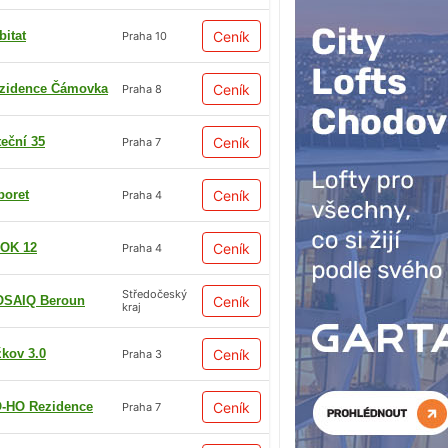
bitat
Ceník
Praha 10
zidence Čámovka
Ceník
Praha 8
teční 35
Ceník
Praha 7
boret
Ceník
Praha 4
OK 12
Ceník
Praha 4
Středočeský
SAIQ Beroun
Ceník
kraj
žkov 3.0
Ceník
Praha 3
-HO Rezidence
Ceník
Praha 7