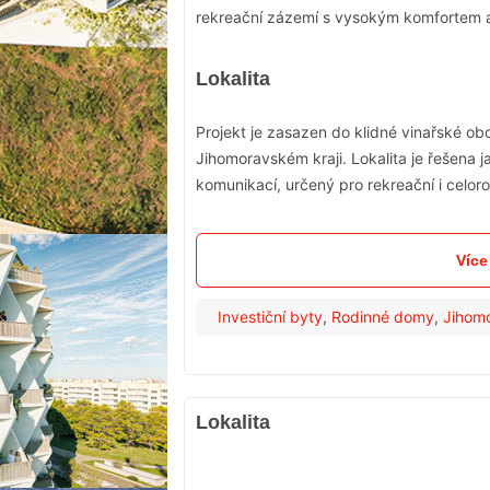
rekreační zázemí s vysokým komfortem a 
Lokalita
Projekt je zasazen do klidné vinařské o
Jihomoravském kraji. Lokalita je řešena 
komunikací, určený pro rekreační i celoro
Více
Investiční byty
,
Rodinné domy
,
Jihomo
Lokalita