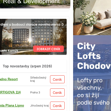
Top novostavby (srpen 2026)
Středočeský
adno Resort
Ceník
kraj
RTIGOVA 114
Ceník
Praha 3
sta Plana Lipno
Ceník
Jihočeský kraj