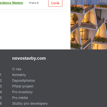
zidence Newton
Ceník
Praha 8
novostavby.com
O nás
1
Kontakty
2
Depositphotos
 3
Přidat projekt
 4
Pro investory
 5
Pro média
 6
Služby pro developery