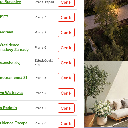
ra Statenice
Ceník
Praha-západ
USE7
Ceník
Praha 7
ergreen
Ceník
Praha 8
p’rezidence
Ceník
Praha 6
rnadovy Zahrady
Středočeský
ecanská alej
Ceník
kraj
aropramenná 21
Ceník
Praha 5
vá Waltrovka
Ceník
Praha 5
io Radotín
Ceník
Praha 5
zidence Escape
Ceník
Praha 6