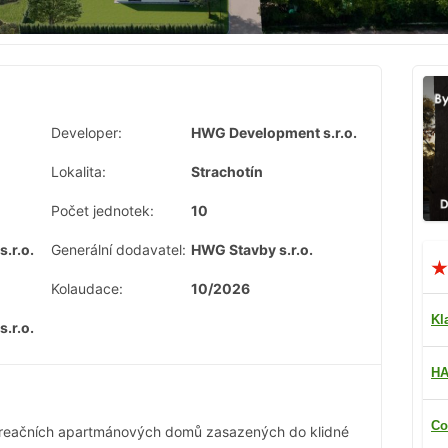
Developer:
HWG Development s.r.o.
Lokalita:
Strachotín
Počet jednotek:
10
s.r.o.
Generální dodavatel:
HWG Stavby s.r.o.
Kolaudace:
10/2026
Kl
s.r.o.
HA
Co
rekreačních apartmánových domů zasazených do klidné