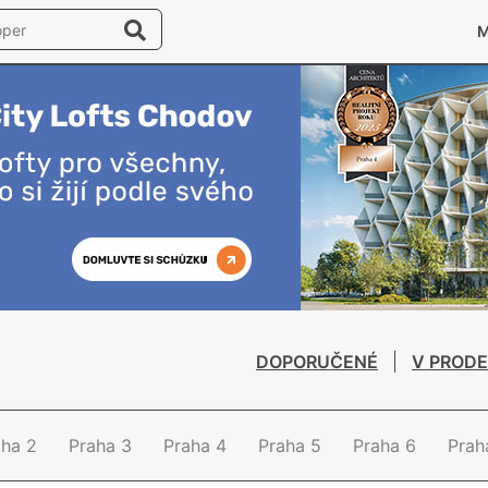
DOPORUČENÉ
V PRODE
aha 2
Praha 3
Praha 4
Praha 5
Praha 6
Prah