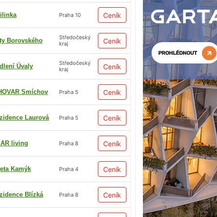
ilinka
Ceník
Praha 10
Středočeský
ty Borovského
Ceník
kraj
Středočeský
dlení Úvaly
Ceník
kraj
HOVAR Smíchov
Ceník
Praha 5
zidence Laurová
Ceník
Praha 5
AR living
Ceník
Praha 8
eta Kamýk
Ceník
Praha 4
zidence Blízká
Ceník
Praha 8