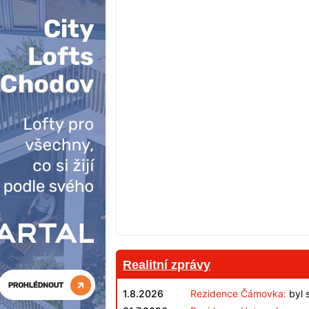
Realitní zprávy
1.8.2026
Rezidence Čámovka:
byl 