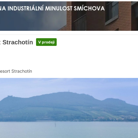
 Strachotín
V prodeji
esort Strachotín