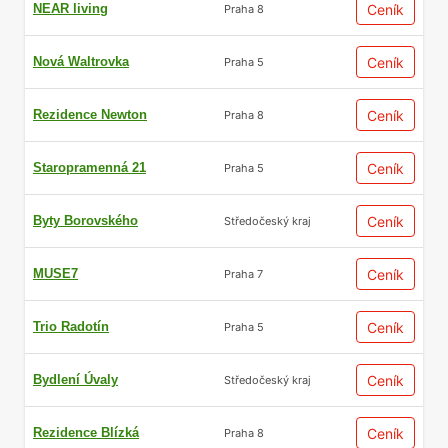
NEAR living
Ceník
Praha 8
Nová Waltrovka
Ceník
Praha 5
Rezidence Newton
Ceník
Praha 8
Staropramenná 21
Ceník
Praha 5
Byty Borovského
Ceník
Středočeský kraj
MUSE7
Ceník
Praha 7
Trio Radotín
Ceník
Praha 5
Bydlení Úvaly
Ceník
Středočeský kraj
Rezidence Blízká
Ceník
Praha 8