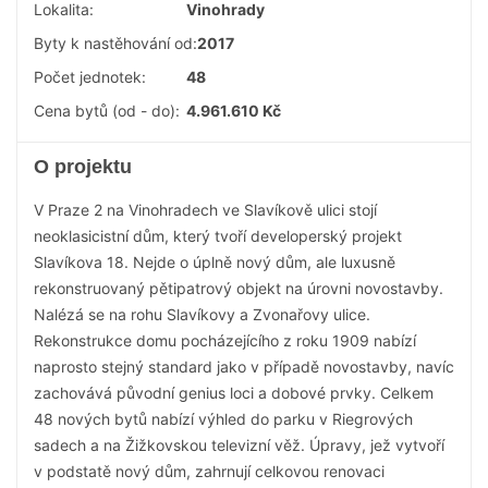
Lokalita:
Vinohrady
Byty k nastěhování od:
2017
Počet jednotek:
48
Cena bytů (od - do):
4.961.610 Kč
O projektu
V Praze 2 na Vinohradech ve Slavíkově ulici stojí
neoklasicistní dům, který tvoří developerský projekt
Slavíkova 18. Nejde o úplně nový dům, ale luxusně
rekonstruovaný pětipatrový objekt na úrovni novostavby.
Nalézá se na rohu Slavíkovy a Zvonařovy ulice.
Rekonstrukce domu pocházejícího z roku 1909 nabízí
naprosto stejný standard jako v případě novostavby, navíc
zachovává původní genius loci a dobové prvky. Celkem
48 nových bytů nabízí výhled do parku v Riegrových
sadech a na Žižkovskou televizní věž. Úpravy, jež vytvoří
v podstatě nový dům, zahrnují celkovou renovaci