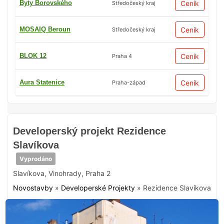
Byty Borovského
Ceník
Středočeský kraj
MOSAIQ Beroun
Ceník
Středočeský kraj
BLOK 12
Ceník
Praha 4
Aura Statenice
Ceník
Praha-západ
Developerský projekt Rezidence
Slavíkova
Vyprodáno
Slavíkova
,
Vinohrady
,
Praha 2
Novostavby
»
Developerské Projekty
»
Rezidence Slavíkova