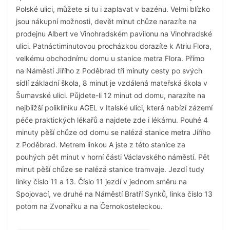
Polské ulici, můžete si tu i zaplavat v bazénu. Velmi blízko
jsou nákupní možnosti, devět minut chůze narazíte na
prodejnu Albert ve Vinohradském pavilonu na Vinohradské
ulici. Patnáctiminutovou procházkou dorazíte k Atriu Flora,
velkému obchodnímu domu u stanice metra Flora. Přímo
na Náměstí Jiřího z Poděbrad tři minuty cesty po svých
sídlí základní škola, 8 minut je vzdálená mateřská škola v
Šumavské ulici. Půjdete-li 12 minut od domu, narazíte na
nejbližší polikliniku AGEL v Italské ulici, která nabízí zázemí
péče praktických lékařů a najdete zde i lékárnu. Pouhé 4
minuty pěší chůze od domu se nalézá stanice metra Jiřího
z Poděbrad. Metrem linkou A jste z této stanice za
pouhých pět minut v horní části Václavského náměstí. Pět
minut pěší chůze se nalézá stanice tramvaje. Jezdí tudy
linky číslo 11 a 13. Číslo 11 jezdí v jednom směru na
Spojovací, ve druhé na Náměstí Bratří Synků, linka číslo 13
potom na Zvonařku a na Černokosteleckou.