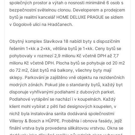
společných prostor a výtah o nosnosti minimálně 6 osob s
bezpečnostní světelnou clonou. Developerem a prodejcem
bytů je realitní kancelář HOME DELUXE PRAGUE se sídlem
v Gogolově ulici na Hradčanech.
Obytný komplex Slavíkova 18 nabídl byty s dispozičním
řešením 1+kk a 2+kk, většina bytů je 1+kk. Ceny bytů se
pohybovaly v rozmezí 2,9 milionu Kč včetně DPH až 7,7
milionu Kč včetně DPH. Plocha bytů se pohybuje od 20 m2
do 72 m2, část bytů má balkony, všechny byty mají
sklepy. Parkování je zajištěno vně objektu na rezidenčních
modrých zónách. Pokud jde o standardy bytů, každý byt
disponuje vyhřívanými podlahami z dubových parket.
Podlahové vytápění se nachází i v koupelnách. Každý
klient mohl vybírat z pěti řad designových koupelen, v
nichž byla instalována sanita dodávaná společnostmi
Villeroy & Bosch a HŰPPE. Proběhla i obnova fasády, jejíž
finální vrstva byla provedena silikátovou vrstvou. Okna se