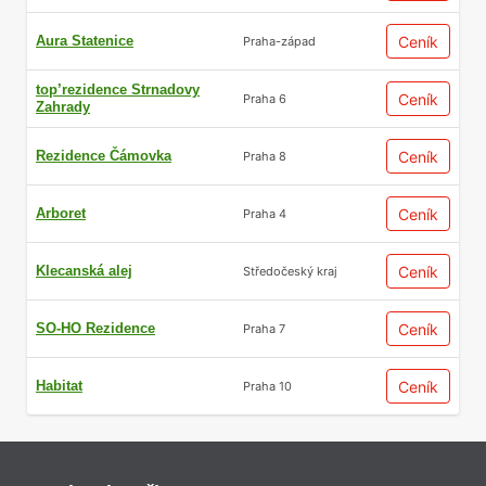
Aura Statenice
Ceník
Praha-západ
top’rezidence Strnadovy
Ceník
Praha 6
Zahrady
Rezidence Čámovka
Ceník
Praha 8
Arboret
Ceník
Praha 4
Klecanská alej
Ceník
Středočeský kraj
SO-HO Rezidence
Ceník
Praha 7
Habitat
Ceník
Praha 10