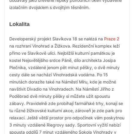
dodávaly jako dřevěné repliky původních oken vybavené
izolačním dvojsklem s dvojitým těsněním.
Lokalita
Developerský projekt Slavíkova 18 se nalézá na
Praze 2
na rozhraní Vinohrad a Žižkova. Rezidenční komplex leží
přímo ve Slavíkově ulici. Nejbližší kulturní památkou je
kostel Nejsvětějšího srdce Páně, dílo architekta Josipa
Plečnika, vzdálené jenom pět minut pěšky, o dvě minuty
cesty dále se nachází Vinohradská vodárna. Po 15
minutách dorazíte také na Náměstí Míru, kde je možné
navštívit Divadlo na Vinohradech. Na Náměstí Jiřího z
Poděbrad dvě minuty pěšky si můžete užít spoustu
zábavy. Pravidelně zde probíhají farmářské trhy, konají se
tu různé žižkovské kulturní akce, zároveň je zde park pro
relaxaci. Ještě větší prostor pro odpočinek vám poskytnou
3 minuty vzdálené Riegrovy sady. Sportovní vyžití nabízí
spousta oddílů 7 minut vzdáleného Sokola Vinohrady v