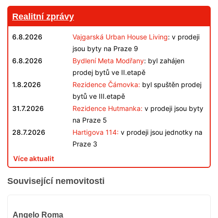
Realitní zprávy
6.8.2026
Vajgarská Urban House Living
: v prodeji
jsou byty na Praze 9
6.8.2026
Bydlení Meta Modřany
: byl zahájen
prodej bytů ve II.etapě
1.8.2026
Rezidence Čámovka:
byl spuštěn prodej
bytů ve III.etapě
31.7.2026
Rezidence Hutmanka:
v prodeji jsou byty
na Praze 5
28.7.2026
Hartigova 114:
v prodeji jsou jednotky na
Praze 3
Více aktualit
Související nemovitosti
VYPRODÁNO
Angelo Roma