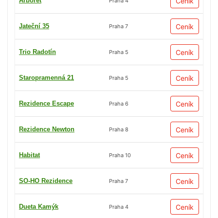
Arboret
Ceník
Praha 4
Jateční 35
Ceník
Praha 7
Trio Radotín
Ceník
Praha 5
Staropramenná 21
Ceník
Praha 5
Rezidence Escape
Ceník
Praha 6
Rezidence Newton
Ceník
Praha 8
Habitat
Ceník
Praha 10
SO-HO Rezidence
Ceník
Praha 7
Dueta Kamýk
Ceník
Praha 4