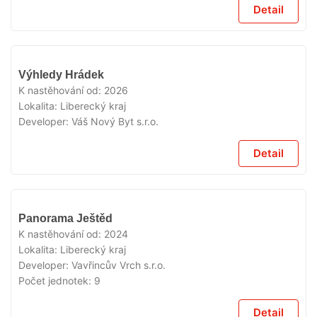
Detail
V
Výhledy Hrádek
PRODEJI
K nastěhování od:
2026
Lokalita:
Liberecký kraj
Developer:
Váš Nový Byt s.r.o.
Detail
K
Panorama Ještěd
PRONÁJMU
V PRODEJI
K nastěhování od:
2024
Lokalita:
Liberecký kraj
Developer:
Vavřincův Vrch s.r.o.
Počet jednotek:
9
Detail