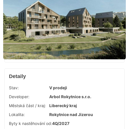
Detaily
Stav:
V prodeji
Developer:
Arbol Rokytnice s.r.o.
Městská část / kraj:
Liberecký kraj
Lokalita:
Rokytnice nad Jizerou
Byty k nastěhování od:
4Q/2027