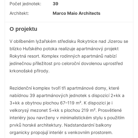
Počet jednotek:
39
Architekt:
Marco Maio Architects
O projektu
V oblíbeném lyžařském středisku Rokytnice nad Jizerou se
blízko Huťského potoka realizuje apartmánový projekt
Rokytná resort. Komplex rodinných apartmánů nabízí
jedinečnou příležitost pro celoroční dovolenou uprostřed
krkonošské přírody.
Rezidenční komplex tvoří tři apartmánové domy, které
nabídnou 39 apartmánových jednotek s dispozicí 2+kk a
3+kk a obytnou plochou 67–119 m². K dispozici je i
velkorysý mezonet 5+kk s plochou 219 m². Prosvětlené
interiéry jsou navrženy v minimalistickém stylu s použitím
prvků horské architektury. Nadstandardní balkony
organicky propojují interiér s venkovním prostorem.