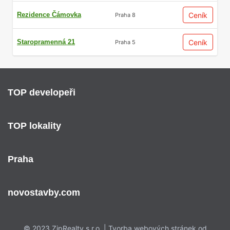
Rezidence Čámovka
Ceník
Praha 8
Staropramenná 21
Ceník
Praha 5
TOP developeři
TOP lokality
Praha
novostavby.com
© 2023 ZipRealty s.r.o. | Tvorba webových stránek od