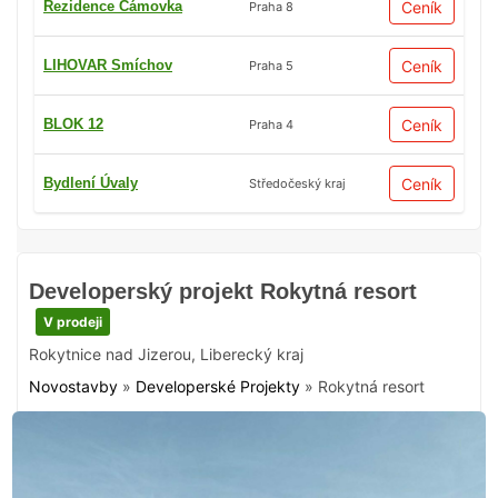
Rezidence Čámovka
Ceník
Praha 8
LIHOVAR Smíchov
Ceník
Praha 5
BLOK 12
Ceník
Praha 4
Bydlení Úvaly
Ceník
Středočeský kraj
Developerský projekt Rokytná resort
V prodeji
Rokytnice nad Jizerou
,
Liberecký kraj
Novostavby
»
Developerské Projekty
»
Rokytná resort