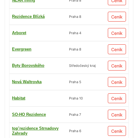
NEAR living
Ceník
Praha 8
Rezidence Blízká
Ceník
Praha 8
Arboret
Ceník
Praha 4
Evergreen
Ceník
Praha 8
Byty Borovského
Ceník
Středočeský kraj
Nová Waltrovka
Ceník
Praha 5
Habitat
Ceník
Praha 10
SO-HO Rezidence
Ceník
Praha 7
top’rezidence Strnadovy
Ceník
Praha 6
Zahrady