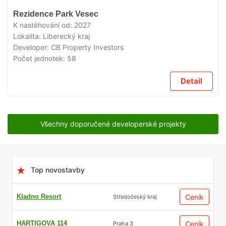
V
Rezidence Park Vesec
PRODEJI
K nastěhování od:
2027
Lokalita:
Liberecký kraj
Developer:
CB Property Investors
Počet jednotek:
58
Detail
Všechny doporučené developerské projekty
Top novostavby
Kladno Resort
Ceník
Středočeský kraj
HARTIGOVA 114
Ceník
Praha 3