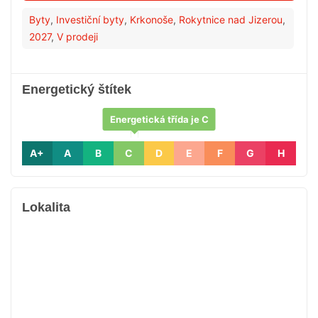
Byty
,
Investiční byty
,
Krkonoše
,
Rokytnice nad Jizerou
,
2027
,
V prodeji
Energetický štítek
Energetická třída je C
A+
A
B
C
D
E
F
G
H
Lokalita