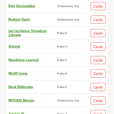
Byty Borovského
Ceník
Středočeský kraj
Bydlení Úvaly
Ceník
Středočeský kraj
top’rezidence Strnadovy
Ceník
Praha 6
Zahrady
Arboret
Ceník
Praha 4
Rezidence Laurová
Ceník
Praha 5
NEAR living
Ceník
Praha 8
Nová Waltrovka
Ceník
Praha 5
MOSAIQ Beroun
Ceník
Středočeský kraj
Jateční 35
Praha 7