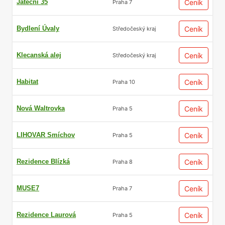
Jateční 35
Ceník
Praha 7
Bydlení Úvaly
Ceník
Středočeský kraj
Klecanská alej
Ceník
Středočeský kraj
Habitat
Ceník
Praha 10
Nová Waltrovka
Ceník
Praha 5
LIHOVAR Smíchov
Ceník
Praha 5
Rezidence Blízká
Ceník
Praha 8
MUSE7
Ceník
Praha 7
Rezidence Laurová
Ceník
Praha 5