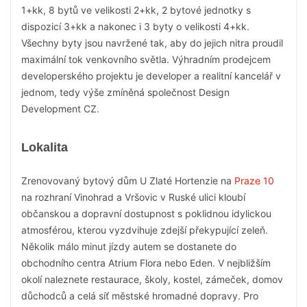
1+kk, 8 bytů ve velikosti 2+kk, 2 bytové jednotky s
dispozicí 3+kk a nakonec i 3 byty o velikosti 4+kk.
Všechny byty jsou navržené tak, aby do jejich nitra proudil
maximální tok venkovního světla. Výhradním prodejcem
developerského projektu je developer a realitní kancelář v
jednom, tedy výše zmíněná společnost Design
Development CZ.
Lokalita
Zrenovovaný bytový dům U Zlaté Hortenzie na
Praze 10
na rozhraní Vinohrad a Vršovic v Ruské ulici kloubí
občanskou a dopravní dostupnost s poklidnou idylickou
atmosférou, kterou vyzdvihuje zdejší překypující zeleň.
Několik málo minut jízdy autem se dostanete do
obchodního centra Atrium Flora nebo Eden. V nejbližším
okolí naleznete restaurace, školy, kostel, zámeček, domov
důchodců a celá síť městské hromadné dopravy. Pro