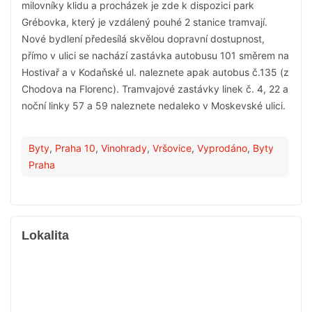
milovníky klidu a procházek je zde k dispozici park
Grébovka, který je vzdálený pouhé 2 stanice tramvají.
Nové bydlení předesílá skvělou dopravní dostupnost,
přímo v ulici se nachází zastávka autobusu 101 směrem na
Hostivař a v Kodaňské ul. naleznete apak autobus č.135 (z
Chodova na Florenc). Tramvajové zastávky linek č. 4, 22 a
noční linky 57 a 59 naleznete nedaleko v Moskevské ulici.
Byty
,
Praha 10
,
Vinohrady
,
Vršovice
,
Vyprodáno
,
Byty
Praha
Lokalita