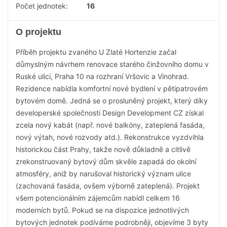
Počet jednotek:
16
O projektu
Příběh projektu zvaného U Zlaté Hortenzie začal
důmyslným návrhem renovace starého činžovního domu v
Ruské ulici, Praha 10 na rozhraní Vršovic a Vinohrad.
Rezidence nabídla komfortní nové bydlení v pětipatrovém
bytovém domě. Jedná se o prosluněný projekt, který díky
developerské společnosti Design Development CZ získal
zcela nový kabát (např. nové balkóny, zateplená fasáda,
nový výtah, nové rozvody atd.). Rekonstrukce vyzdvihla
historickou část Prahy, takže nově důkladně a citlivě
zrekonstruovaný bytový dům skvěle zapadá do okolní
atmosféry, aniž by narušoval historický význam ulice
(zachovaná fasáda, ovšem výborně zateplená). Projekt
všem potencionálním zájemcům nabídl celkem 16
moderních bytů. Pokud se na dispozice jednotlivých
bytových jednotek podíváme podrobněji, objevíme 3 byty