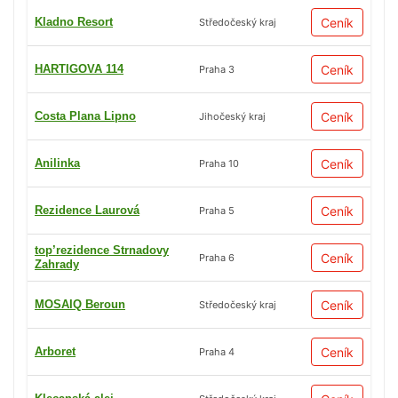
Kladno Resort
Ceník
Středočeský kraj
HARTIGOVA 114
Ceník
Praha 3
Costa Plana Lipno
Ceník
Jihočeský kraj
Anilinka
Ceník
Praha 10
Rezidence Laurová
Ceník
Praha 5
top’rezidence Strnadovy
Ceník
Praha 6
Zahrady
MOSAIQ Beroun
Ceník
Středočeský kraj
Arboret
Ceník
Praha 4