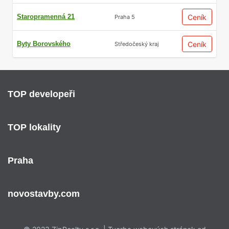
Staropramenná 21
Ceník
Praha 5
Byty Borovského
Ceník
Středočeský kraj
TOP developeři
TOP lokality
Praha
novostavby.com