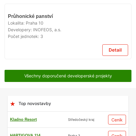
VYPRODÁNO
Průhonické panství
Lokalita:
Praha 10
Developery:
INOFEOS, a.s.
Počet jednotek:
3
Detail
Všechny doporučené developerské projekty
Top novostavby
Kladno Resort
Ceník
Středočeský kraj
HARTIGOVA 114
Ceník
Praha 3