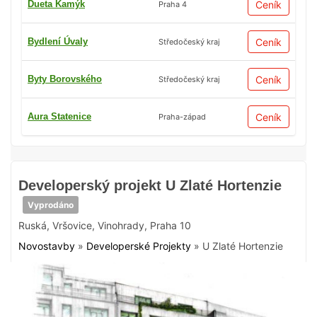
Dueta Kamýk
Ceník
Praha 4
Bydlení Úvaly
Ceník
Středočeský kraj
Byty Borovského
Ceník
Středočeský kraj
Aura Statenice
Ceník
Praha-západ
Developerský projekt U Zlaté Hortenzie
Vyprodáno
Ruská
,
Vršovice
,
Vinohrady
,
Praha 10
Novostavby
»
Developerské Projekty
»
U Zlaté Hortenzie