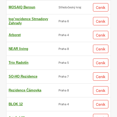
MOSAIQ Beroun
Ceník
Středočeský kraj
top’rezidence Strnadovy
Ceník
Praha 6
Zahrady
Arboret
Ceník
Praha 4
NEAR living
Ceník
Praha 8
Trio Radotín
Ceník
Praha 5
SO-HO Rezidence
Ceník
Praha 7
Rezidence Čámovka
Ceník
Praha 8
BLOK 12
Ceník
Praha 4