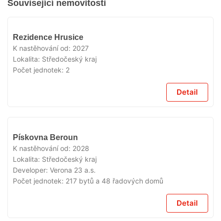
Související nemovitosti
V
Rezidence Hrusice
PŘÍPRAVĚ
K nastěhování od:
2027
Lokalita:
Středočeský kraj
Počet jednotek:
2
Detail
V
Pískovna Beroun
PŘÍPRAVĚ
K nastěhování od:
2028
Lokalita:
Středočeský kraj
Developer:
Verona 23 a.s.
Počet jednotek:
217 bytů a 48 řadových domů
Detail