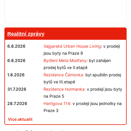
Realitní zprávy
6.8.2026
Vajgarská Urban House Living
: v prodeji
jsou byty na Praze 9
6.8.2026
Bydlení Meta Modřany
: byl zahájen
prodej bytů ve II.etapě
1.8.2026
Rezidence Čámovka:
byl spuštěn prodej
bytů ve III.etapě
31.7.2026
Rezidence Hutmanka:
v prodeji jsou byty
na Praze 5
28.7.2026
Hartigova 114:
v prodeji jsou jednotky na
Praze 3
Více aktualit