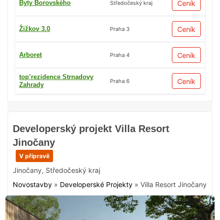
Byty Borovského
Ceník
Středočeský kraj
Žižkov 3.0
Ceník
Praha 3
Arboret
Ceník
Praha 4
top’rezidence Strnadovy
Ceník
Praha 6
Zahrady
Developerský projekt Villa Resort
Jinočany
V přípravě
Jinočany
,
Středočeský kraj
Novostavby
»
Developerské Projekty
»
Villa Resort Jinočany