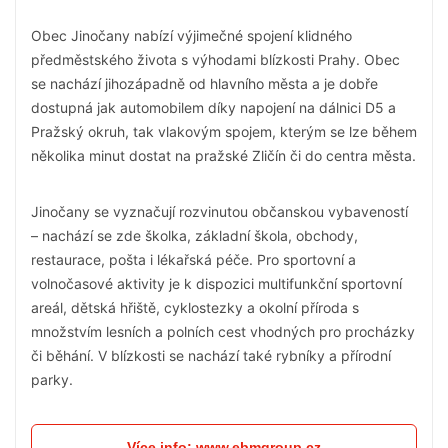
Obec Jinočany nabízí výjimečné spojení klidného
předměstského života s výhodami blízkosti Prahy. Obec
se nachází jihozápadně od hlavního města a je dobře
dostupná jak automobilem díky napojení na dálnici D5 a
Pražský okruh, tak vlakovým spojem, kterým se lze během
několika minut dostat na pražské Zličín či do centra města.
Jinočany se vyznačují rozvinutou občanskou vybaveností
– nachází se zde školka, základní škola, obchody,
restaurace, pošta i lékařská péče. Pro sportovní a
volnočasové aktivity je k dispozici multifunkční sportovní
areál, dětská hřiště, cyklostezky a okolní příroda s
množstvím lesních a polních cest vhodných pro procházky
či běhání. V blízkosti se nachází také rybníky a přírodní
parky.
Více info: www.ebmgroup.cz