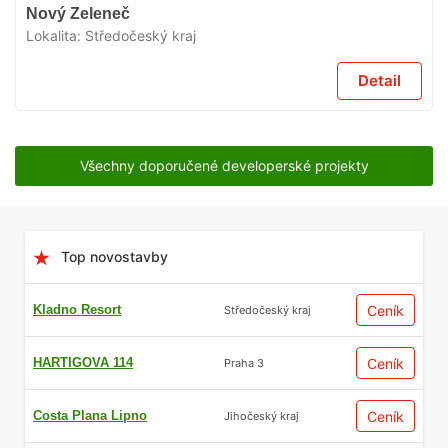
V
Nový Zeleneč
PŘÍPRAVĚ
Lokalita:
Středočeský kraj
Detail
Všechny doporučené developerské projekty
Top novostavby
Kladno Resort
Ceník
Středočeský kraj
HARTIGOVA 114
Ceník
Praha 3
Costa Plana Lipno
Ceník
Jihočeský kraj