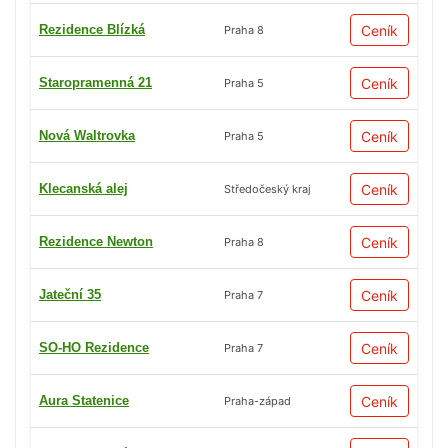
Rezidence Blízká
Ceník
Praha 8
Staropramenná 21
Ceník
Praha 5
Nová Waltrovka
Ceník
Praha 5
Klecanská alej
Ceník
Středočeský kraj
Rezidence Newton
Ceník
Praha 8
Jateční 35
Ceník
Praha 7
SO-HO Rezidence
Ceník
Praha 7
Aura Statenice
Ceník
Praha-západ