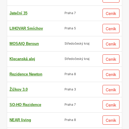
Jateční 35
Ceník
Praha 7
LIHOVAR Smíchov
Ceník
Praha 5
MOSAIQ Beroun
Ceník
Středočeský kraj
Klecanská alej
Ceník
Středočeský kraj
Rezidence Newton
Ceník
Praha 8
Žižkov 3.0
Ceník
Praha 3
SO-HO Rezidence
Ceník
Praha 7
NEAR living
Ceník
Praha 8