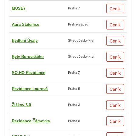
MUSE7
Ceník
Praha 7
Aura Statenice
Ceník
Praha-západ
Bydlení Úvaly
Ceník
Středočeský kraj
Byty Borovského
Ceník
Středočeský kraj
SO-HO Rezidence
Ceník
Praha 7
Rezidence Laurová
Ceník
Praha 5
Žižkov 3.0
Ceník
Praha 3
Rezidence Čámovka
Ceník
Praha 8