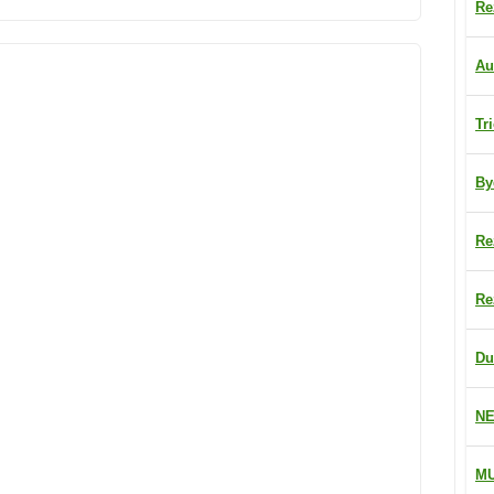
Re
Au
Tr
By
Re
Re
Du
NE
M