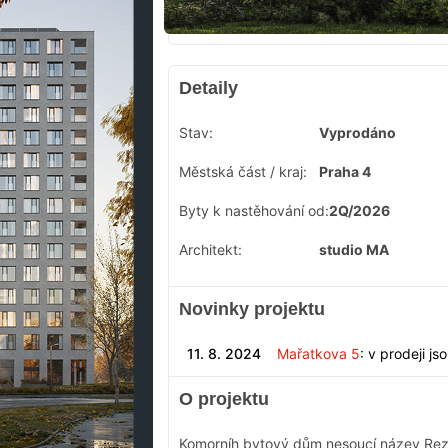
Detaily
Stav:
Vyprodáno
Městská část / kraj:
Praha 4
Byty k nastěhování od:
2Q/2026
Architekt:
studio MA
Novinky projektu
11. 8. 2024
Mařatkova 5
: v prodeji j
O projektu
Komorníh bytový dům nesoucí název Rez