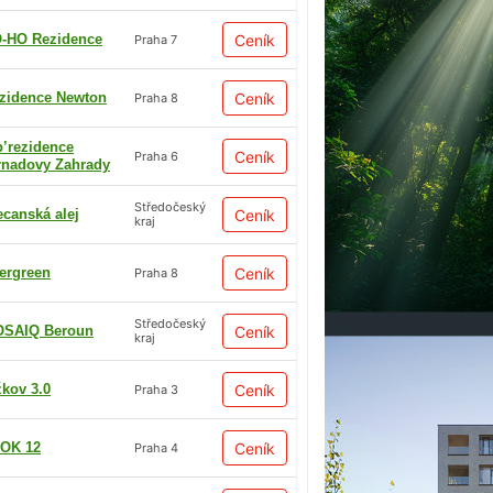
-HO Rezidence
Ceník
Praha 7
zidence Newton
Ceník
Praha 8
p’rezidence
Ceník
Praha 6
rnadovy Zahrady
Středočeský
ecanská alej
Ceník
kraj
ergreen
Ceník
Praha 8
Středočeský
SAIQ Beroun
Ceník
kraj
žkov 3.0
Ceník
Praha 3
OK 12
Ceník
Praha 4