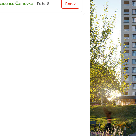
zidence Čámovka
Ceník
Praha 8