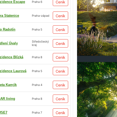
zidence Escape
Ceník
Praha 6
ra Statenice
Ceník
Praha-západ
io Radotín
Ceník
Praha 5
Středočeský
dlení Úvaly
Ceník
kraj
zidence Blízká
Ceník
Praha 8
zidence Laurová
Ceník
Praha 5
eta Kamýk
Ceník
Praha 4
AR living
Ceník
Praha 8
USE7
Ceník
Praha 7