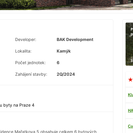
Developer:
BAK Development
Lokalita:
Kamýk
Počet jednotek:
6
Zahájení stavby:
2Q/2024
Kl
sou byty na Praze 4
HA
Co
idence Mařatkova 5 obsahuje celkem 6 bytových