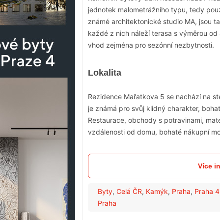
jednotek malometrážního typu, tedy pouz
známé architektonické studio MA, jsou t
každé z nich náleží terasa s výměrou od
vhod zejména pro sezónní nezbytnosti.
Lokalita
Rezidence Mařatkova 5 se nachází na ste
je známá pro svůj klidný charakter, boh
Restaurace, obchody s potravinami, mate
vzdálenosti od domu, bohaté nákupní mo
Více i
Byty
,
Celá ČR
,
Kamýk
,
Praha
,
Praha 4
Praha