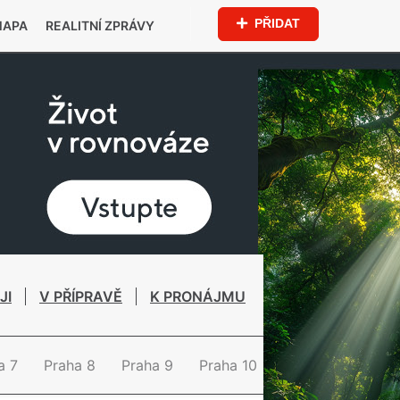
PŘIDAT
MAPA
REALITNÍ ZPRÁVY
JI
V PŘÍPRAVĚ
K PRONÁJMU
a 7
Praha 8
Praha 9
Praha 10