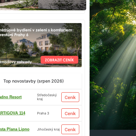
Top novostavby (srpen 2026)
Středočeský
adno Resort
Ceník
kraj
RTIGOVA 114
Ceník
Praha 3
sta Plana Lipno
Ceník
Jihočeský kraj