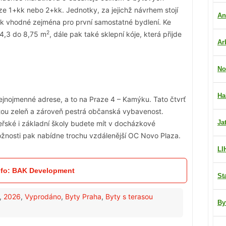
e 1+kk nebo 2+kk. Jednotky, za jejichž návrhem stojí
An
ak vhodné zejména pro první samostatné bydlení. Ke
2
 4,3 do 8,75 m
, dále pak také sklepní kóje, která přijde
Ar
No
Ha
jnojmenné adrese, a to na Praze 4 – Kamýku. Tato čtvrť
atou zeleň a zároveň pestrá občanská vybavenost.
Ja
řské i základní školy budete mít v docházkové
žnosti pak nabídne trochu vzdálenější OC Novo Plaza.
LI
nfo: BAK Development
St
,
2026
,
Vyprodáno
,
Byty Praha
,
Byty s terasou
By