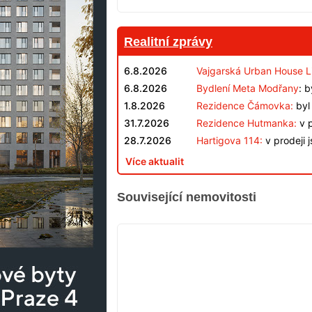
Realitní zprávy
6.8.2026
Vajgarská Urban House L
6.8.2026
Bydlení Meta Modřany
: 
1.8.2026
Rezidence Čámovka:
byl 
31.7.2026
Rezidence Hutmanka:
v p
28.7.2026
Hartigova 114:
v prodeji 
Více aktualit
Související nemovitosti
VYPRODÁNO