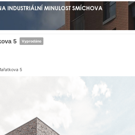
kova 5
Vyprodáno
ařatkova 5