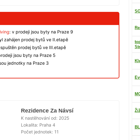
SO
Re
iving
: v prodeji jsou byty na Praze 9
byl zahájen prodej bytů ve II.etapě
to
St
spuštěn prodej bytů ve III.etapě
rodeji jsou byty na Praze 5
Kl
jsou jednotky na Praze 3
Ev
MO
Rezidence Za Návsí
Ži
K nastěhování od:
2025
Lokalita:
Praha 4
BL
Počet jednotek:
11