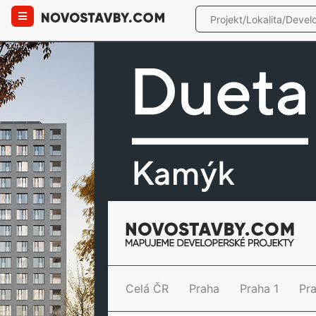
Celá ČR
Praha
Praha 1
Pr