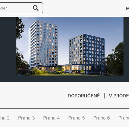
DOPORUČENÉ
V PRODE
aha 2
Praha 3
Praha 4
Praha 5
Praha 6
Prah