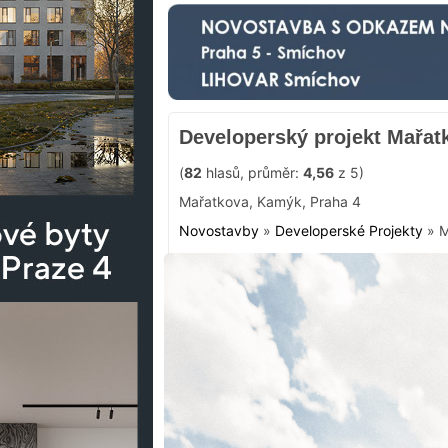
Developerský projekt Mařat
(
82
hlasů, průměr:
4,56
z 5)
Mařatkova
,
Kamýk
,
Praha 4
Novostavby
»
Developerské Projekty
»
M