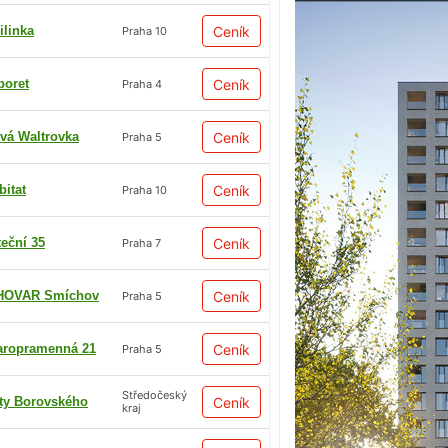
ilinka
Ceník
Praha 10
boret
Ceník
Praha 4
vá Waltrovka
Ceník
Praha 5
bitat
Ceník
Praha 10
teční 35
Ceník
Praha 7
HOVAR Smíchov
Ceník
Praha 5
aropramenná 21
Ceník
Praha 5
Středočeský
ty Borovského
Ceník
kraj