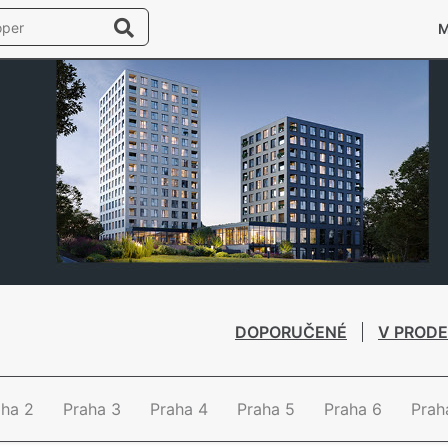
DOPORUČENÉ
V PRODE
aha 2
Praha 3
Praha 4
Praha 5
Praha 6
Prah