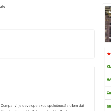
tate
Kl
HA
Co
ts Company) je developerskou společností s cílem dát
An