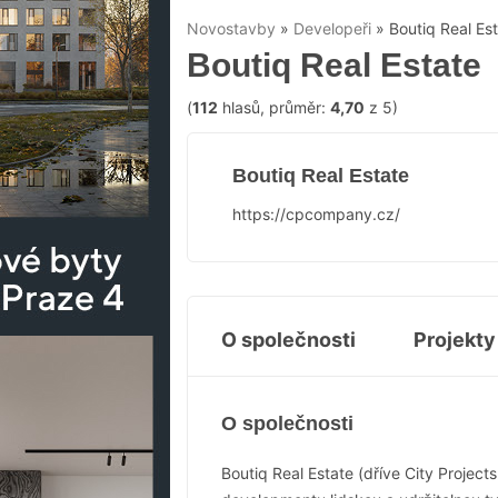
Novostavby
»
Developeři
»
Boutiq Real Es
Boutiq Real Estate
(
112
hlasů, průměr:
4,70
z 5)
Boutiq Real Estate
https://cpcompany.cz/
O společnosti
Projekty
O společnosti
Boutiq Real Estate (dříve City Projec