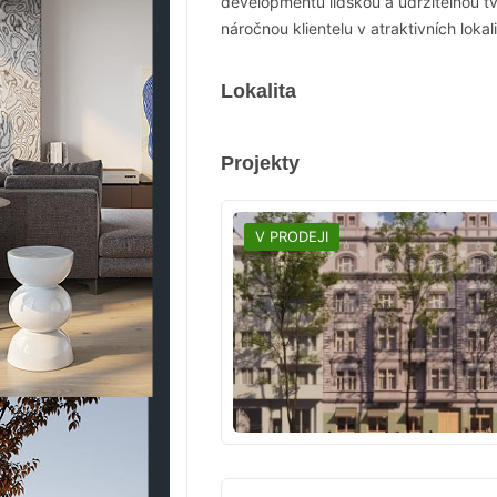
developmentu lidskou a udržitelnou tvá
náročnou klientelu v atraktivních lokal
Lokalita
Projekty
V PRODEJI