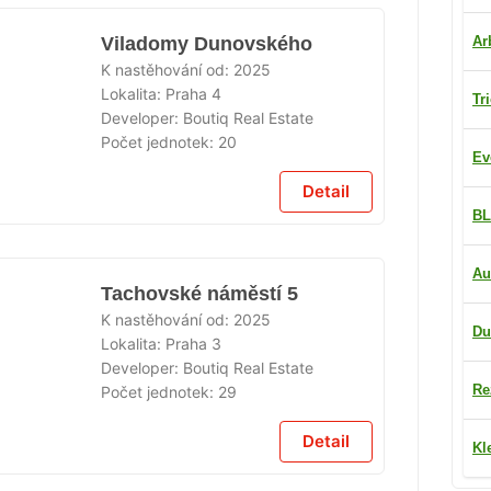
Ar
Viladomy Dunovského
K nastěhování od:
2025
Lokalita:
Praha 4
Tr
Developer:
Boutiq Real Estate
Počet jednotek:
20
Ev
Detail
BL
Au
Tachovské náměstí 5
K nastěhování od:
2025
Du
Lokalita:
Praha 3
Developer:
Boutiq Real Estate
Re
ÁNO
Počet jednotek:
29
Detail
Kl