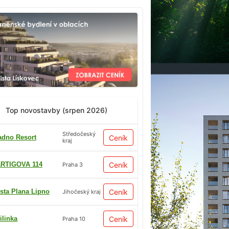
Top novostavby (srpen 2026)
Středočeský
adno Resort
Ceník
kraj
RTIGOVA 114
Ceník
Praha 3
sta Plana Lipno
Ceník
Jihočeský kraj
ilinka
Ceník
Praha 10