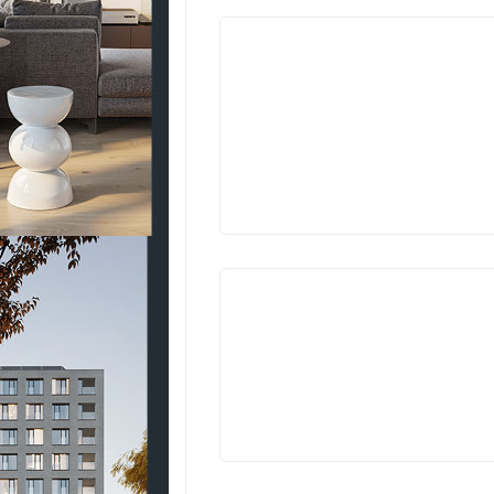
VYPROD
VYPROD