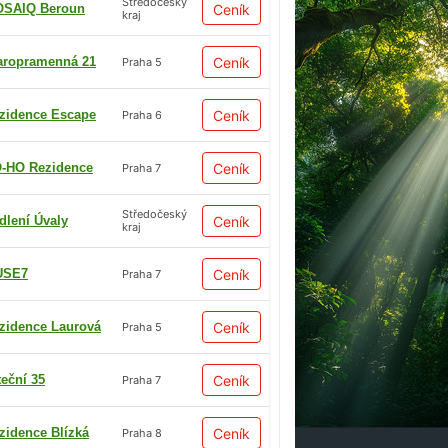
Středočeský
SAIQ Beroun
Ceník
kraj
aropramenná 21
Ceník
Praha 5
zidence Escape
Ceník
Praha 6
-HO Rezidence
Ceník
Praha 7
Středočeský
dlení Úvaly
Ceník
kraj
USE7
Ceník
Praha 7
zidence Laurová
Ceník
Praha 5
teční 35
Ceník
Praha 7
zidence Blízká
Ceník
Praha 8