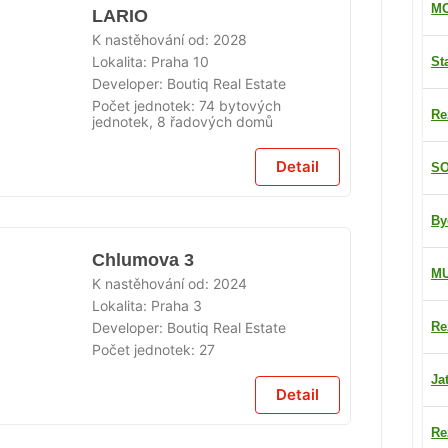
MO
LARIO
K nastěhování od:
2028
Lokalita:
Praha 10
St
Developer:
Boutiq Real Estate
Počet jednotek:
74 bytových
Re
jednotek, 8 řadových domů
Detail
SO
By
Chlumova 3
M
K nastěhování od:
2024
Lokalita:
Praha 3
Re
Developer:
Boutiq Real Estate
Počet jednotek:
27
Ja
Detail
Re