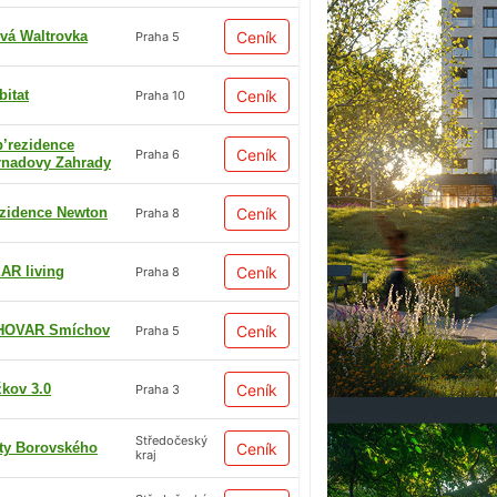
vá Waltrovka
Ceník
Praha 5
bitat
Ceník
Praha 10
p’rezidence
Ceník
Praha 6
rnadovy Zahrady
zidence Newton
Ceník
Praha 8
AR living
Ceník
Praha 8
HOVAR Smíchov
Ceník
Praha 5
žkov 3.0
Ceník
Praha 3
Středočeský
ty Borovského
Ceník
kraj