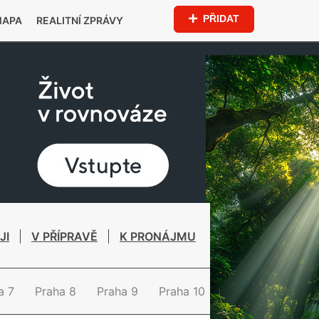
PŘIDAT
MAPA
REALITNÍ ZPRÁVY
JI
V PŘÍPRAVĚ
K PRONÁJMU
a 7
Praha 8
Praha 9
Praha 10