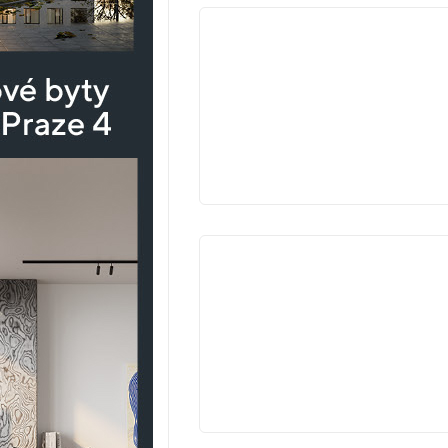
V
PRODEJI
VYPROD