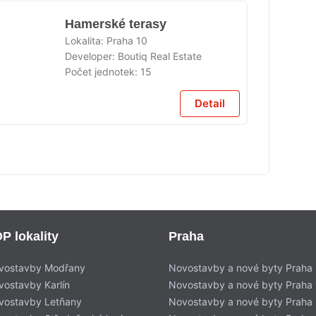
Hamerské terasy
Lokalita:
Praha 10
Developer:
Boutiq Real Estate
Počet jednotek:
15
ÁNO
Detail
P lokality
Praha
vostavby Modřany
Novostavby a nové byty Praha
vostavby Karlín
Novostavby a nové byty Praha 
vostavby Letňany
Novostavby a nové byty Praha 