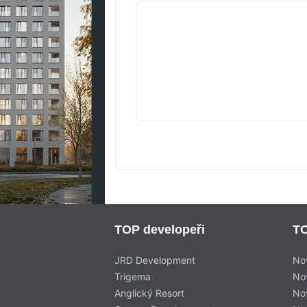
VYPROD
TOP developeři
TO
JRD Development
No
Trigema
No
Anglický Resort
No