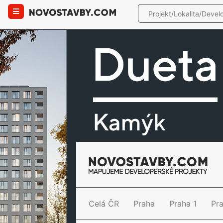
Celá ČR
Praha
Praha 1
Pr