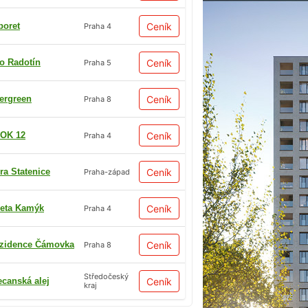
boret
Ceník
Praha 4
io Radotín
Ceník
Praha 5
ergreen
Ceník
Praha 8
OK 12
Ceník
Praha 4
ra Statenice
Ceník
Praha-západ
eta Kamýk
Ceník
Praha 4
zidence Čámovka
Ceník
Praha 8
Středočeský
ecanská alej
Ceník
kraj