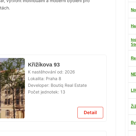
ř, vytvořit individuální a moderní bydlení pro
itách.
No
Ha
to
St
Re
Křižíkova 93
K nastěhování od:
2026
NE
Lokalita:
Praha 8
Developer:
Boutiq Real Estate
LI
Počet jednotek:
13
Ži
Detail
By