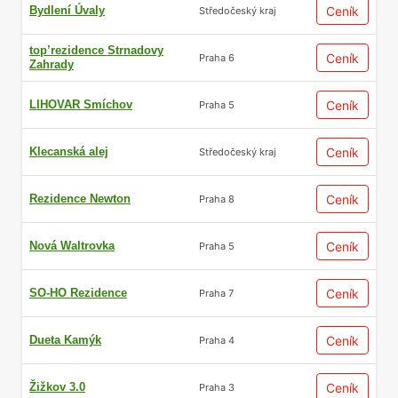
Bydlení Úvaly
Ceník
Středočeský kraj
top’rezidence Strnadovy
Ceník
Praha 6
Zahrady
LIHOVAR Smíchov
Ceník
Praha 5
Klecanská alej
Ceník
Středočeský kraj
Rezidence Newton
Ceník
Praha 8
Nová Waltrovka
Ceník
Praha 5
SO-HO Rezidence
Ceník
Praha 7
Dueta Kamýk
Ceník
Praha 4
Žižkov 3.0
Ceník
Praha 3