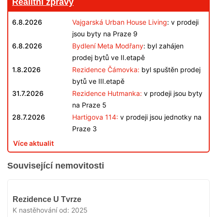
Realitní zprávy
6.8.2026
Vajgarská Urban House Living
: v prodeji
jsou byty na Praze 9
6.8.2026
Bydlení Meta Modřany
: byl zahájen
prodej bytů ve II.etapě
1.8.2026
Rezidence Čámovka:
byl spuštěn prodej
bytů ve III.etapě
31.7.2026
Rezidence Hutmanka:
v prodeji jsou byty
na Praze 5
28.7.2026
Hartigova 114:
v prodeji jsou jednotky na
Praze 3
Více aktualit
Související nemovitosti
VYPRODÁNO
Rezidence U Tvrze
K nastěhování od:
2025