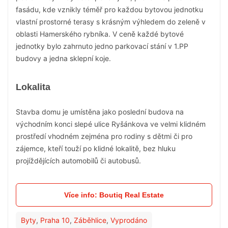
fasádu, kde vznikly téměř pro každou bytovou jednotku
vlastní prostorné terasy s krásným výhledem do zeleně v
oblasti Hamerského rybníka. V ceně každé bytové
jednotky bylo zahrnuto jedno parkovací stání v 1.PP
budovy a jedna sklepní koje.
Lokalita
Stavba domu je umístěna jako poslední budova na
východním konci slepé ulice Ryšánkova ve velmi klidném
prostředí vhodném zejména pro rodiny s dětmi či pro
zájemce, kteří touží po klidné lokalitě, bez hluku
projíždějících automobilů či autobusů.
Více info: Boutiq Real Estate
Byty
,
Praha 10
,
Záběhlice
,
Vyprodáno