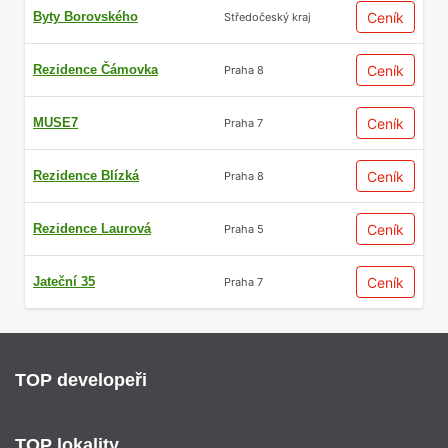
Byty Borovského
Ceník
Středočeský kraj
Rezidence Čámovka
Ceník
Praha 8
MUSE7
Ceník
Praha 7
Rezidence Blízká
Ceník
Praha 8
Rezidence Laurová
Ceník
Praha 5
Jateční 35
Ceník
Praha 7
TOP developeři
TOP lokality