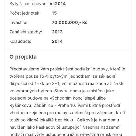
Byty k nastěhování od:
2014
Počet jednotek:
15
Investice:
70.000.000,- Kč
Zahájení stavby:
2013
Kolaudace:
2014
O projektu
Představujeme Vám projekt šestipodlažní budovy, která je
tvořena pouze 15-ti bytovými jednotkami se základní
dispozicí od 1+kk po 3+1, vč. možnosti realizace až 4+kk
ve vybraných bytech. Stavba domu je umístěna jako
poslední budova na východním konci slepé ulice
Ryšánkova, Záběhlice - Praha 10. Velmi klidné prostředí
vhodném zejména pro rodiny s dětmi či pro zájemce, kteří
touží po klidné lokalitě bez hluku. Celkově je tvar domu
navržen jako kaskádovitě ustupující. Všechna nadzemní
podlaží mají vždy ustoupenou jižní, převážně prosklenou