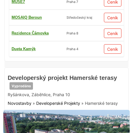
MUSE7
Ceník
Praha 7
MOSAIQ Beroun
Ceník
Středočeský kraj
Rezidence Čámovka
Ceník
Praha 8
Dueta Kamýk
Ceník
Praha 4
Developerský projekt Hamerské terasy
Vyprodáno
Ryšánkova
,
Záběhlice
,
Praha 10
Novostavby
»
Developerské Projekty
»
Hamerské terasy