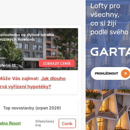
Může Vás zajímat:
Jak dlouho
trvá vyřízení hypotéky?
Top novostavby (srpen 2026)
Středočeský
adno Resort
Ceník
kraj