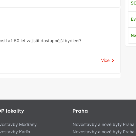
SO
Ev
No
í až 50 let zajistit dostupnější bydlení?
Více
P lokality
Praha
vostavby Modřany
Novostavby a nové byty Praha
vostavby Karlín
Novostavby a nové byty Praha 