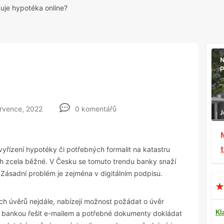
uje hypotéka online?
rvence, 2022
0 komentářů
 vyřízení hypotéky či potřebných formalit na katastru
ech zcela běžné. V Česku se tomuto trendu banky snaží
. Zásadní problém je zejména v digitálním podpisu.
ch úvěrů nejdále, nabízejí možnost požádat o úvěr
Kl
s bankou řešit e-mailem a potřebné dokumenty dokládat