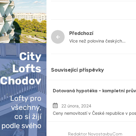
Předchozí
Více než polovina českých
nemovitostí je nedostatečně
pojištěna
Související příspěvky
Hypotéky
Dotovaná hypotéka - kompletní prů
22 února, 2024
Ceny nemovitostí v České republice v pos
Redaktor Novostavby.com