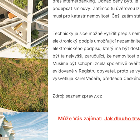
přes internetbanking. Odhad ceny bytu je
podepsat smlouvy. Zatímco tu úvěrovou lze
musí pro katastr nemovitostí Češi zatím st
Technicky je sice možné vyřídit přepis nemo
elektronický podpis umožňující nezaměnite
elektronického podpisu, který má být dost
být ta nejvyšší, zaručující, že nemovitost
Musíme být schopni zcela spolehlivě ověřit
evidované v Registru obyvatel, proto se v
vysvětluje Karel Večeře, předseda Českéh
Zdroj: seznamzpravy.cz
Může Vás zajímat:
Jak dlouho trv