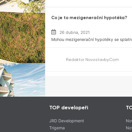
Hypotéky
Co je to mezigenerační hypotéka?
26 dubna, 2021
Mohou mezigenerační hypotéky se splatnost
Redaktor Novostavby.com
TOP developeři
TO
JRD Development
No
Trigema
No