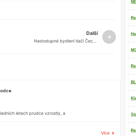
NE
Re
Další
Ha
Nedostupné bydlení tlačí Čechy
mimo města. Vyplatí se?
MO
Re
BL
vodce
Kl
ledních letech prudce vzrostly, a
St
Re
Více