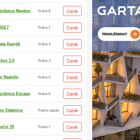
zidence Newton
Ceník
Praha 8
USE7
Ceník
Praha 7
eta Kamýk
Ceník
Praha 4
žkov 3.0
Ceník
Praha 3
io Radotín
Ceník
Praha 5
zidence Escape
Ceník
Praha 6
ra Statenice
Ceník
Praha-západ
teční 35
Ceník
Praha 7