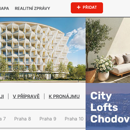
PŘIDAT
MAPA
REALITNÍ ZPRÁVY
JI
V PŘÍPRAVĚ
K PRONÁJMU
a 7
Praha 8
Praha 9
Praha 10