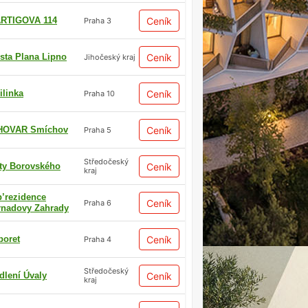
RTIGOVA 114
Ceník
Praha 3
sta Plana Lipno
Ceník
Jihočeský kraj
ilinka
Ceník
Praha 10
HOVAR Smíchov
Ceník
Praha 5
Středočeský
ty Borovského
Ceník
kraj
p’rezidence
Ceník
Praha 6
rnadovy Zahrady
boret
Ceník
Praha 4
Středočeský
dlení Úvaly
Ceník
kraj