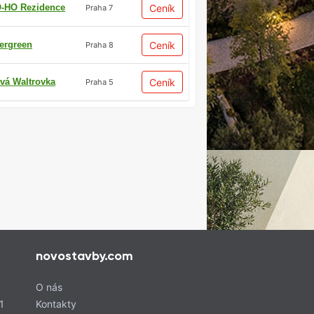
-HO Rezidence
Ceník
Praha 7
ergreen
Ceník
Praha 8
vá Waltrovka
Ceník
Praha 5
novostavby.com
O nás
1
Kontakty