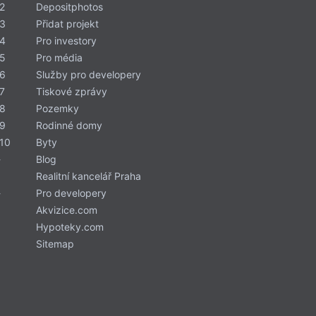
2
Depositphotos
 3
Přidat projekt
 4
Pro investory
 5
Pro média
 6
Služby pro developery
7
Tiskové zprávy
 8
Pozemky
 9
Rodinné domy
 10
Byty
-
Blog
Realitní kancelář Praha
-
Pro developery
Akvizice.com
Hypoteky.com
Sitemap