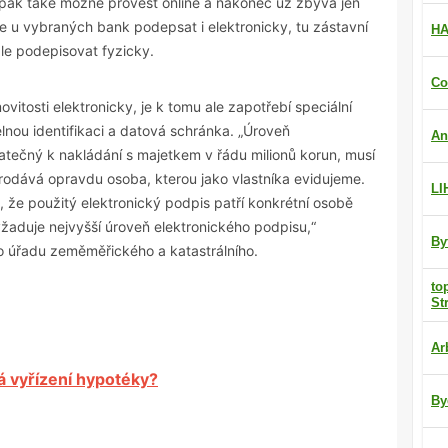
 pak také možné provést online a nakonec už zbývá jen
 u vybraných bank podepsat i elektronicky, tu zástavní
HA
ále podepisovat fyzicky.
Co
vitosti elektronicky, je k tomu ale zapotřebí speciální
lnou identifikaci a datová schránka. „Úroveň
An
atečný k nakládání s majetkem v řádu milionů korun, musí
 prodává opravdu osoba, kterou jako vlastníka evidujeme.
LI
, že použitý elektronický podpis patří konkrétní osobě
yžaduje nejvyšší úroveň elektronického podpisu,“
By
o úřadu zeměměřického a katastrálního.
to
St
Ar
á vyřízení hypotéky?
By