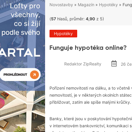
Novostavby
»
Magazín
»
Hypotéky
»
Fung
(
57
hlasů, průměr:
4,90
z 5)
Hypotéky
Funguje hypotéka online?
Redaktor ZipRealty
26 če
Pořízení nemovitosti na dálku, a to včetně
nemovitostí, je v některých okolních stát
přibližovat, zatím ale spíše malými krůčky
Banky, které jsou v poskytování hypoteční
v internetovém bankovnictví, komunikaci 