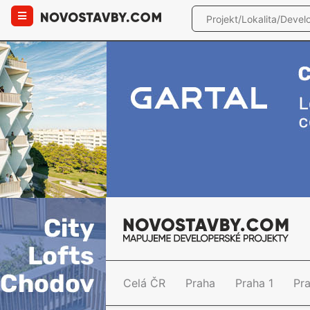
Celá ČR
Praha
Praha 1
Pr