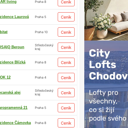
AR living
Ceník
Praha 8
zidence Laurová
Ceník
Praha 5
bitat
Ceník
Praha 10
Středočeský
SAIQ Beroun
Ceník
kraj
zidence Blízká
Ceník
Praha 8
OK 12
Ceník
Praha 4
Středočeský
ecanská alej
Ceník
kraj
aropramenná 21
Ceník
Praha 5
zidence Čámovka
Ceník
Praha 8