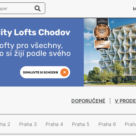
DOPORUČENÉ
V PRODE
aha 2
Praha 3
Praha 4
Praha 5
Praha 6
Prah