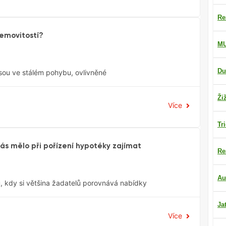
Re
nemovitostí?
M
Du
sou ve stálém pohybu, ovlivněné
Ži
Více
Tr
vás mělo při pořízení hypotéky zajímat
Re
Au
, kdy si většina žadatelů porovnává nabídky
Ja
Více