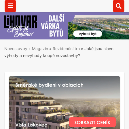
Novostavby
»
Magazín
»
Rezidenční trh
»
Jaké jsou hlavní
výhody a nevýhody koupě novostavby?
Může Vás zajímat:
Stěhování bytu 2+1 - co
neopomenout