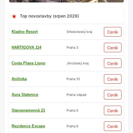
Top novostavby (srpen 2026)
Kladno Resort
Ceník
Středočeský kraj
HARTIGOVA 114
Ceník
Praha 3
Costa Plana Lipno
Ceník
Jihočeský kraj
Anilinka
Ceník
Praha 10
Aura Statenice
Ceník
Praha-západ
Staropramenná 21
Ceník
Praha 5
Rezidence Escape
Ceník
Praha 6