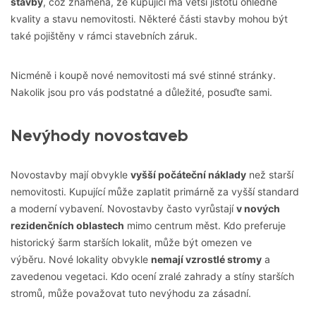
stavby
, což znamená, že kupující má větší jistotu ohledně
kvality a stavu nemovitosti. Některé části stavby mohou být
také pojištěny v rámci stavebních záruk.
Nicméně i koupě nové nemovitosti má své stinné stránky.
Nakolik jsou pro vás podstatné a důležité, posuďte sami.
Nevýhody novostaveb
Novostavby mají obvykle
vyšší počáteční náklady
než starší
nemovitosti. Kupující může zaplatit primárně za vyšší standard
a moderní vybavení. Novostavby často vyrůstají
v nových
rezidenčních oblastech
mimo centrum měst. Kdo preferuje
historický šarm starších lokalit, může být omezen ve
výběru. Nové lokality obvykle
nemají vzrostlé stromy
a
zavedenou vegetaci. Kdo ocení zralé zahrady a stíny starších
stromů, může považovat tuto nevýhodu za zásadní.