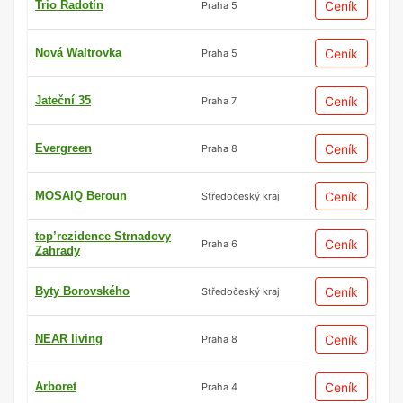
Trio Radotín
Ceník
Praha 5
Nová Waltrovka
Ceník
Praha 5
Jateční 35
Ceník
Praha 7
Evergreen
Ceník
Praha 8
MOSAIQ Beroun
Ceník
Středočeský kraj
top’rezidence Strnadovy
Ceník
Praha 6
Zahrady
Byty Borovského
Ceník
Středočeský kraj
NEAR living
Ceník
Praha 8
Arboret
Ceník
Praha 4