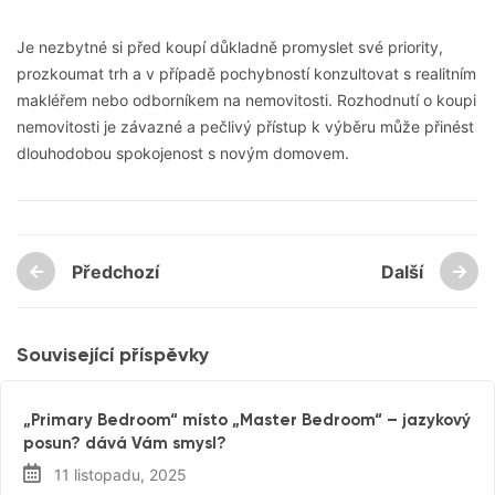
Je nezbytné si před koupí důkladně promyslet své priority,
prozkoumat trh a v případě pochybností konzultovat s realitním
makléřem nebo odborníkem na nemovitosti. Rozhodnutí o koupi
nemovitosti je závazné a pečlivý přístup k výběru může přinést
dlouhodobou spokojenost s novým domovem.
Předchozí
Další
Související příspěvky
Rezidenční Trh
„Primary Bedroom“ místo „Master Bedroom“ – jazykový
posun? dává Vám smysl?
11 listopadu, 2025