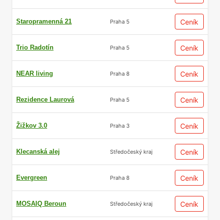
Staropramenná 21
Ceník
Praha 5
Trio Radotín
Ceník
Praha 5
NEAR living
Ceník
Praha 8
Rezidence Laurová
Ceník
Praha 5
Žižkov 3.0
Ceník
Praha 3
Klecanská alej
Ceník
Středočeský kraj
Evergreen
Ceník
Praha 8
MOSAIQ Beroun
Ceník
Středočeský kraj