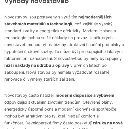
Výhody novostaveb
Novostavby
jsou postaveny s využitím
nejmodernějších
stavebních materiálů a technologií
, což zajišťuje vysoký
standard kvality a energetické efektivity. Moderní izolace a
technologie mohou snížit náklady na provoz. U některých
novostaveb
mohou být nabízeny atraktivní finanční podmínky a
hypoteční úrokové sazby. To může být pro kupujícího lákavým
faktorem při rozhodování. S novostavbou by měly být spojeny
nižší náklady na údržbu a opravy
v prvních letech po
zakoupení. Nová stavba by neměla vyžadovat rozsáhlé
renovace či výměny starších zařízení.
Novostavby často nabízejí
moderní dispozice a vybavení
odpovídající aktuálním životním trendům. Otevřené plány,
energeticky úsporná okna a moderní kuchyňské spotřebiče
mohou být atraktivní pro ty, kteří hledají komfort a
funkčnost.
Developersk
é firmy často poskytují
záruky na nové