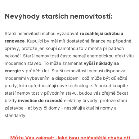
Nevýhody starších nemovitostí:
Starší nemovitosti mohou vyžadovat
rozsáhlejší údržbu a
renovace
. Kupující by měl mít dostatečné finance na případné
opravy, protože jen koupí samotnou to v mnoha případech
nekončí. Starší nemovitosti často nemají energetickou efektivitu
moderních staveb. To může znamenat
vyšší náklady na
energie
v průběhu let. Starší nemovitosti nemusí disponovat
moderními vybaveními a dispozicemi, což může být důležité
pro ty, kdo upřednostňují nové technologie. A pokud koupíte
starší nemovitost v původním stavu, budou vás zřejmě čekat
brzdy
investice do rozvodů
elektřiny či vody, protože stará
zástavba - ať byty či domy - nesplňují aktuální normy a
standardy.
Může Vás zajímat:
Jaké jsou nejčastější chyby při