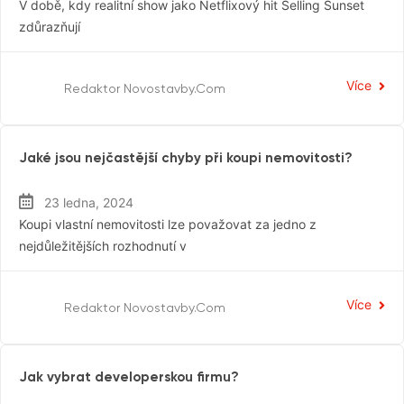
V době, kdy realitní show jako Netflixový hit Selling Sunset
zdůrazňují
Více
Redaktor Novostavby.com
Rezidenční Trh
Jaké jsou nejčastější chyby při koupi nemovitosti?
23 ledna, 2024
Koupi vlastní nemovitosti lze považovat za jedno z
nejdůležitějších rozhodnutí v
Více
Redaktor Novostavby.com
Rezidenční Trh
Jak vybrat developerskou firmu?