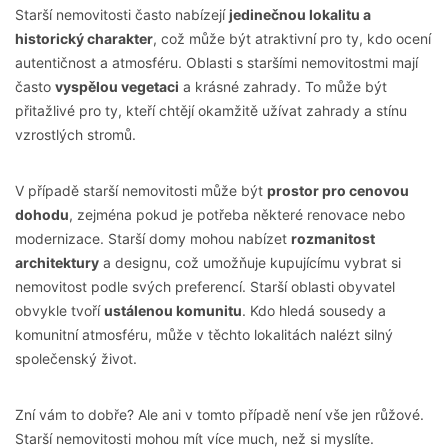
Starší nemovitosti často nabízejí
jedinečnou lokalitu a
historický charakter
, což může být atraktivní pro ty, kdo ocení
autentičnost a atmosféru. Oblasti s staršími nemovitostmi mají
často
vyspělou vegetaci
a krásné zahrady. To může být
přitažlivé pro ty, kteří chtějí okamžitě užívat zahrady a stínu
vzrostlých stromů.
V případě starší nemovitosti může být
prostor pro cenovou
dohodu
, zejména pokud je potřeba některé renovace nebo
modernizace. Starší domy mohou nabízet
rozmanitost
architektury
a designu, což umožňuje kupujícímu vybrat si
nemovitost podle svých preferencí. Starší oblasti obyvatel
obvykle tvoří
ustálenou komunitu
. Kdo hledá sousedy a
komunitní atmosféru, může v těchto lokalitách nalézt silný
společenský život.
Zní vám to dobře? Ale ani v tomto případě není vše jen růžové.
Starší nemovitosti mohou mít více much, než si myslíte.