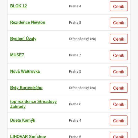
BLOK 12
Ceník
Praha 4
Rezidence Newton
Ceník
Praha 8
Bydlení Úvaly
Ceník
Středočeský kraj
MUSE7
Ceník
Praha 7
Nová Waltrovka
Ceník
Praha 5
Byty Borovského
Ceník
Středočeský kraj
top’rezidence Strnadovy
Ceník
Praha 6
Zahrady
Dueta Kamýk
Ceník
Praha 4
LIHOVAR Smíchov
Ceník
Praha 5