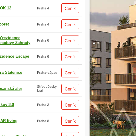
OK 12
Ceník
Praha 4
boret
Ceník
Praha 4
p’rezidence
Ceník
Praha 6
rnadovy Zahrady
zidence Escape
Ceník
Praha 6
ra Statenice
Ceník
Praha-západ
Středočeský
ecanská alej
Ceník
kraj
žkov 3.0
Ceník
Praha 3
AR living
Ceník
Praha 8