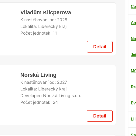
Co
Viladům Klicperova
K nastěhování od:
2028
An
Lokalita:
Liberecký kraj
Počet jednotek:
11
No
Detail
Ja
MO
Norská Living
K nastěhování od:
2027
Re
Lokalita:
Liberecký kraj
Developer:
Norská Living s.r.o.
Počet jednotek:
24
Ev
Detail
LI
St