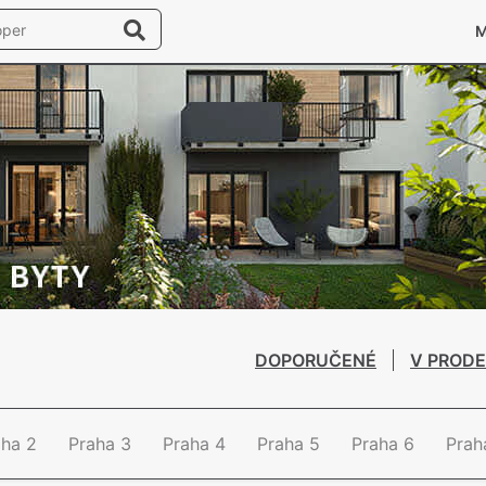
DOPORUČENÉ
V PRODE
aha 2
Praha 3
Praha 4
Praha 5
Praha 6
Prah