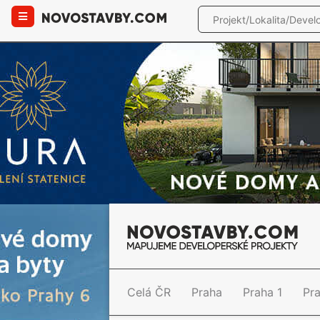
Celá ČR
Praha
Praha 1
Pr