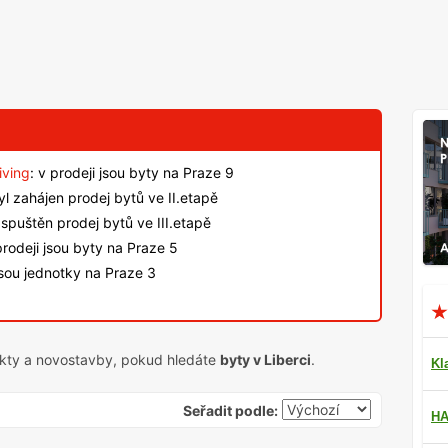
iving
: v prodeji jsou byty na Praze 9
byl zahájen prodej bytů ve II.etapě
spuštěn prodej bytů ve III.etapě
rodeji jsou byty na Praze 5
jsou jednotky na Praze 3
ekty a novostavby, pokud hledáte
byty v Liberci
.
Kl
Seřadit podle:
HA