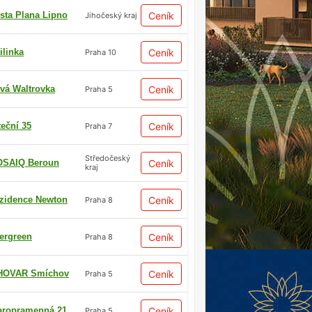
sta Plana Lipno
Ceník
Jihočeský kraj
ilinka
Ceník
Praha 10
vá Waltrovka
Ceník
Praha 5
teční 35
Ceník
Praha 7
Středočeský
SAIQ Beroun
Ceník
kraj
zidence Newton
Ceník
Praha 8
ergreen
Ceník
Praha 8
HOVAR Smíchov
Ceník
Praha 5
aropramenná 21
Ceník
Praha 5