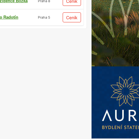
zidence Blízká
Ceník
Praha 8
io Radotín
Ceník
Praha 5