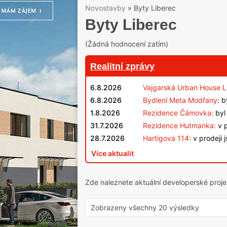
Novostavby
»
Byty Liberec
Byty Liberec
(Žádná hodnocení zatím)
Realitní zprávy
6.8.2026
Vajgarská Urban House L
6.8.2026
Bydlení Meta Modřany
: 
1.8.2026
Rezidence Čámovka:
byl 
31.7.2026
Rezidence Hutmanka:
v p
28.7.2026
Hartigova 114:
v prodeji 
Více aktualit
Zde naleznete aktuální developerské proj
Zobrazeny všechny 20 výsledky