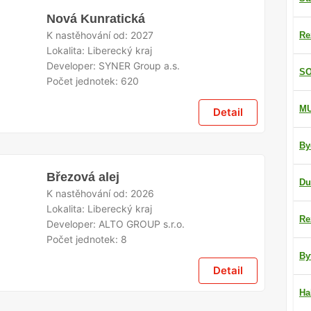
Nová Kunratická
K nastěhování od:
2027
Re
Lokalita:
Liberecký kraj
Developer:
SYNER Group a.s.
SO
Počet jednotek:
620
M
Detail
By
Březová alej
Du
K nastěhování od:
2026
Lokalita:
Liberecký kraj
Re
Developer:
ALTO GROUP s.r.o.
Počet jednotek:
8
By
Detail
Ha