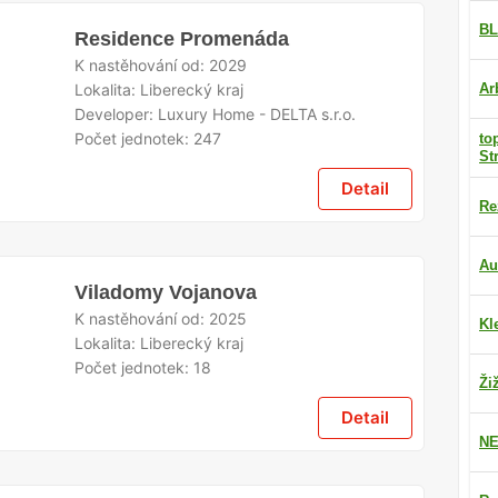
BL
Residence Promenáda
K nastěhování od:
2029
Lokalita:
Liberecký kraj
Ar
Developer:
Luxury Home - DELTA s.r.o.
Počet jednotek:
247
to
St
Detail
Re
Au
Viladomy Vojanova
K nastěhování od:
2025
Kl
Lokalita:
Liberecký kraj
Počet jednotek:
18
Ži
Detail
NE