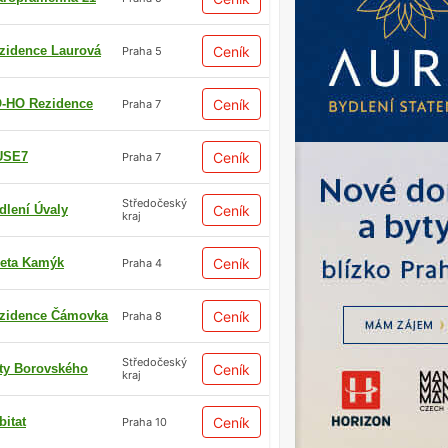
zidence Laurová
Ceník
Praha 5
-HO Rezidence
Ceník
Praha 7
USE7
Ceník
Praha 7
Středočeský
dlení Úvaly
Ceník
kraj
eta Kamýk
Ceník
Praha 4
zidence Čámovka
Ceník
Praha 8
Středočeský
ty Borovského
Ceník
kraj
bitat
Ceník
Praha 10