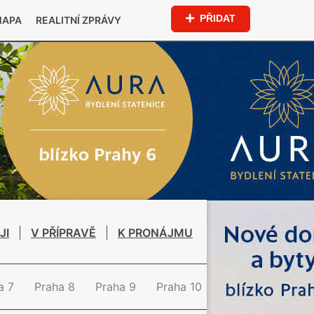
PŘIDAT
MAPA
REALITNÍ ZPRÁVY
JI
V PŘÍPRAVĚ
K PRONÁJMU
a 7
Praha 8
Praha 9
Praha 10