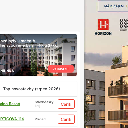
Top novostavby (srpen 2026)
Středočeský
adno Resort
Ceník
kraj
RTIGOVA 114
Ceník
Praha 3