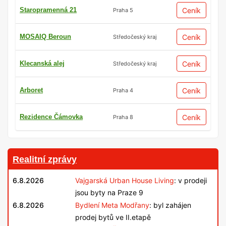
Staropramenná 21
Ceník
Praha 5
MOSAIQ Beroun
Ceník
Středočeský kraj
Klecanská alej
Ceník
Středočeský kraj
Arboret
Ceník
Praha 4
Rezidence Čámovka
Ceník
Praha 8
Realitní zprávy
6.8.2026
Vajgarská Urban House Living
: v prodeji
jsou byty na Praze 9
6.8.2026
Bydlení Meta Modřany
: byl zahájen
prodej bytů ve II.etapě