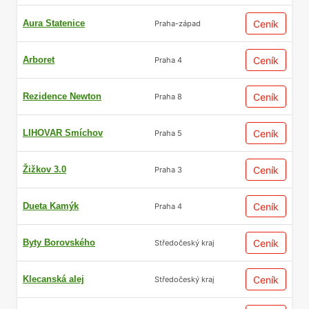
Aura Statenice
Ceník
Praha-západ
Arboret
Ceník
Praha 4
Rezidence Newton
Ceník
Praha 8
LIHOVAR Smíchov
Ceník
Praha 5
Žižkov 3.0
Ceník
Praha 3
Dueta Kamýk
Ceník
Praha 4
Byty Borovského
Ceník
Středočeský kraj
Klecanská alej
Ceník
Středočeský kraj