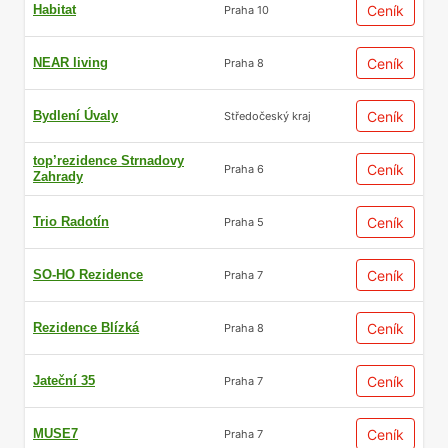
Habitat
Ceník
Praha 10
NEAR living
Ceník
Praha 8
Bydlení Úvaly
Ceník
Středočeský kraj
top’rezidence Strnadovy
Ceník
Praha 6
Zahrady
Trio Radotín
Ceník
Praha 5
SO-HO Rezidence
Ceník
Praha 7
Rezidence Blízká
Ceník
Praha 8
Jateční 35
Ceník
Praha 7
MUSE7
Ceník
Praha 7