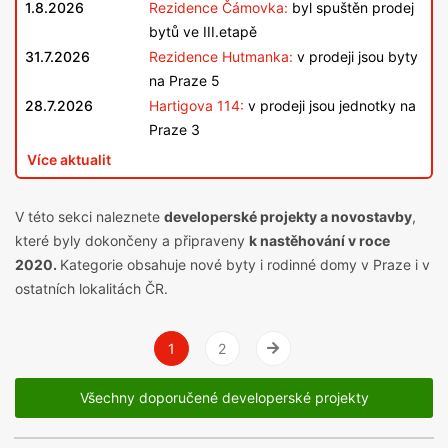
1.8.2026
Rezidence Čámovka:
byl spuštěn prodej
bytů ve III.etapě
31.7.2026
Rezidence Hutmanka:
v prodeji jsou byty
na Praze 5
28.7.2026
Hartigova 114:
v prodeji jsou jednotky na
Praze 3
Více aktualit
V této sekci naleznete
developerské projekty a novostavby
,
které byly dokončeny a připraveny
k nastěhování v roce
2020.
Kategorie obsahuje nové byty i rodinné domy v Praze i v
ostatních lokalitách ČR.
1
2
Vpravo
Všechny doporučené developerské projekty