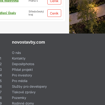
vá Waltrovka
Ceník
Praha 5
Středočeský
dlení Úvaly
Ceník
kraj
novostavby.com
O nás
1
Kontakty
2
Depositphotos
 3
Přidat projekt
 4
Pro investory
 5
Pro média
 6
Služby pro developery
7
Tiskové zprávy
 8
Pozemky
 9
Rodinné domy