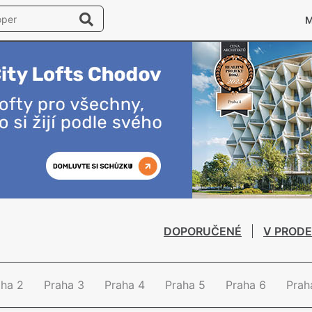
DOPORUČENÉ
V PRODE
aha 2
Praha 3
Praha 4
Praha 5
Praha 6
Prah