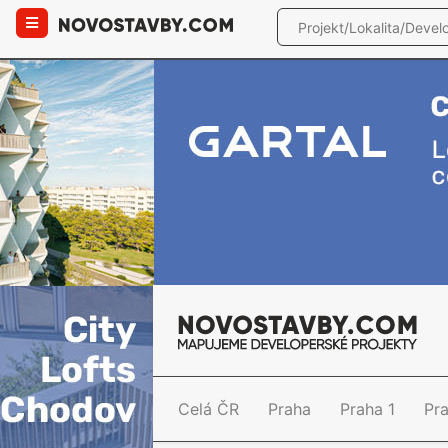
Celá ČR
Praha
Praha 1
Pr