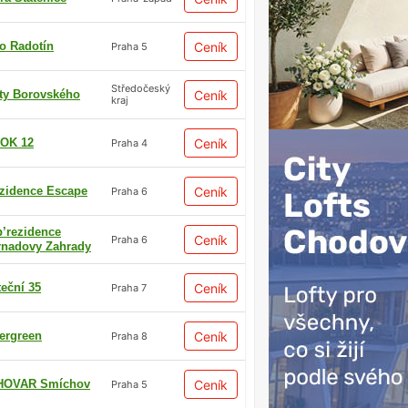
io Radotín
Ceník
Praha 5
Středočeský
ty Borovského
Ceník
kraj
OK 12
Ceník
Praha 4
zidence Escape
Ceník
Praha 6
p’rezidence
Ceník
Praha 6
rnadovy Zahrady
teční 35
Ceník
Praha 7
ergreen
Ceník
Praha 8
HOVAR Smíchov
Ceník
Praha 5