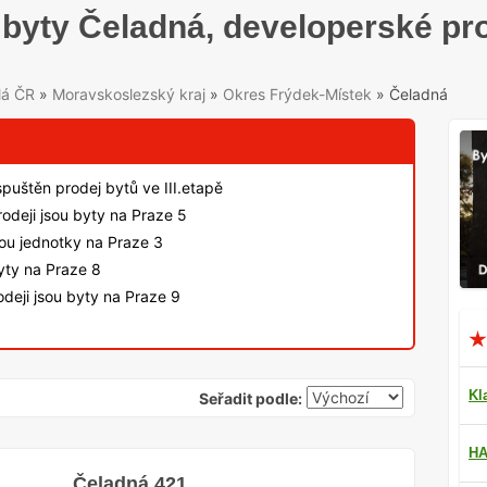
byty Čeladná, developerské pr
lá ČR
»
Moravskoslezský kraj
»
Okres Frýdek-Místek
»
Čeladná
spuštěn prodej bytů ve III.etapě
odeji jsou byty na Praze 5
sou jednotky na Praze 3
byty na Praze 8
deji jsou byty na Praze 9
Kl
Seřadit podle:
HA
Čeladná 421