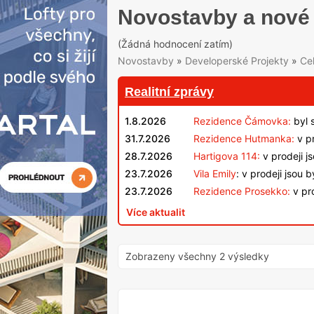
Novostavby a nové 
(Žádná hodnocení zatím)
Novostavby
»
Developerské Projekty
»
Ce
Realitní zprávy
1.8.2026
Rezidence Čámovka:
byl 
31.7.2026
Rezidence Hutmanka:
v pr
28.7.2026
Hartigova 114:
v prodeji j
23.7.2026
Vila Emily
: v prodeji jsou 
23.7.2026
Rezidence Prosekko:
v pro
Více aktualit
Zobrazeny všechny 2 výsledky