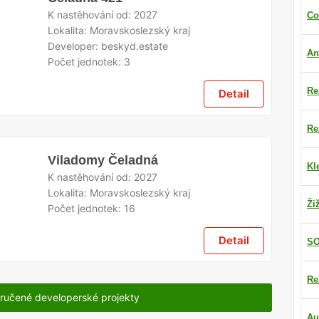
K nastěhování od:
2027
Co
Lokalita:
Moravskoslezský kraj
Developer:
beskyd.estate
An
Počet jednotek:
3
Re
Detail
Re
Viladomy Čeladná
Kl
K nastěhování od:
2027
Lokalita:
Moravskoslezský kraj
Ži
Počet jednotek:
16
Detail
SO
Re
ručené developerské projekty
Au