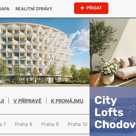
PŘIDAT
MAPA
REALITNÍ ZPRÁVY
JI
V PŘÍPRAVĚ
K PRONÁJMU
a 7
Praha 8
Praha 9
Praha 10