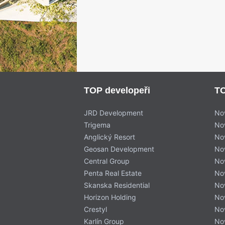
TOP developeři
TO
JRD Development
No
Trigema
No
Anglický Resort
No
Geosan Development
No
Central Group
No
Penta Real Estate
No
Skanska Residential
No
Horizon Holding
No
Crestyl
No
Karlín Group
No