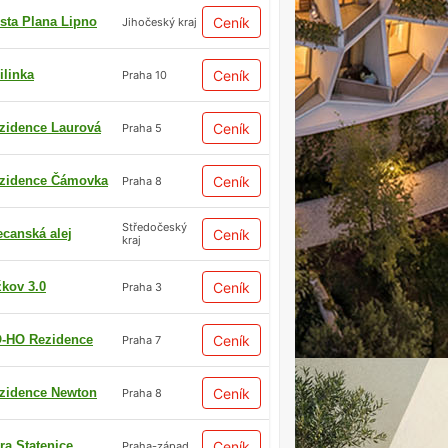
sta Plana Lipno
Ceník
Jihočeský kraj
ilinka
Ceník
Praha 10
zidence Laurová
Ceník
Praha 5
zidence Čámovka
Ceník
Praha 8
Středočeský
ecanská alej
Ceník
kraj
žkov 3.0
Ceník
Praha 3
-HO Rezidence
Ceník
Praha 7
zidence Newton
Ceník
Praha 8
ra Statenice
Ceník
Praha-západ