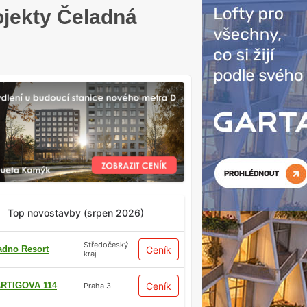
ojekty Čeladná
Top novostavby (srpen 2026)
Středočeský
adno Resort
Ceník
kraj
RTIGOVA 114
Ceník
Praha 3