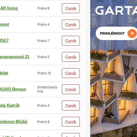
AR living
Ceník
Praha 8
boret
Ceník
Praha 4
USE7
Ceník
Praha 7
aropramenná 21
Ceník
Praha 5
bitat
Ceník
Praha 10
Středočeský
SAIQ Beroun
Ceník
kraj
eta Kamýk
Ceník
Praha 4
zidence Blízká
Ceník
Praha 8