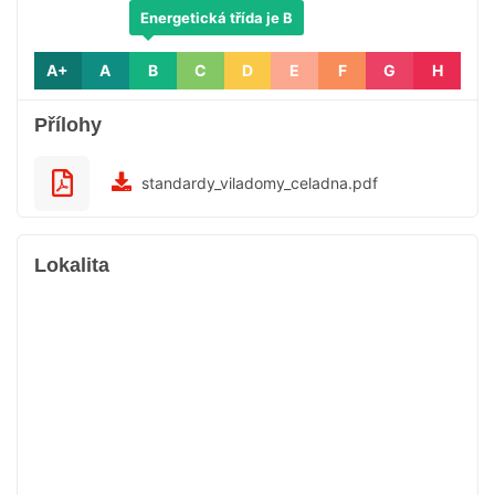
Energetická třída je B
A+
A
B
C
D
E
F
G
H
Přílohy
standardy_viladomy_celadna.pdf
Lokalita