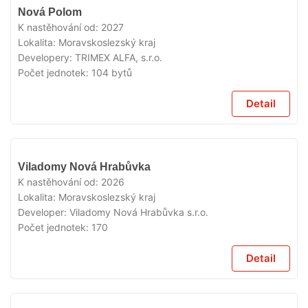
V
Nová Polom
PRODEJI
K nastěhování od:
2027
Lokalita:
Moravskoslezský kraj
Developery:
TRIMEX ALFA, s.r.o.
Počet jednotek:
104 bytů
Detail
V
Viladomy Nová Hrabůvka
PRODEJI
K nastěhování od:
2026
Lokalita:
Moravskoslezský kraj
Developer:
Viladomy Nová Hrabůvka s.r.o.
Počet jednotek:
170
Detail