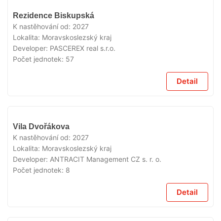
V
Rezidence Biskupská
PRODEJI
K nastěhování od:
2027
Lokalita:
Moravskoslezský kraj
Developer:
PASCEREX real s.r.o.
Počet jednotek:
57
Detail
V
Vila Dvořákova
PRODEJI
K nastěhování od:
2027
Lokalita:
Moravskoslezský kraj
Developer:
ANTRACIT Management CZ s. r. o.
Počet jednotek:
8
Detail