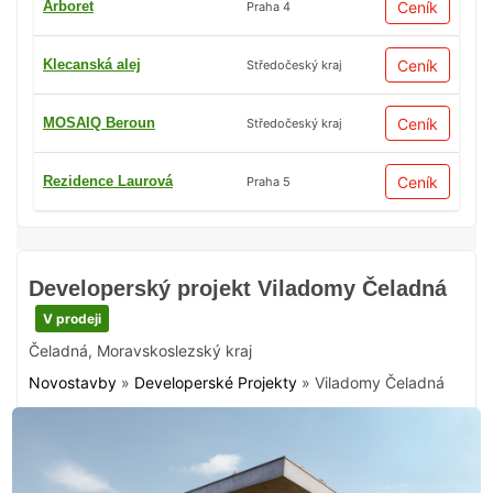
Arboret
Ceník
Praha 4
Klecanská alej
Ceník
Středočeský kraj
MOSAIQ Beroun
Ceník
Středočeský kraj
Rezidence Laurová
Ceník
Praha 5
Developerský projekt Viladomy Čeladná
V prodeji
Čeladná
,
Moravskoslezský kraj
Novostavby
»
Developerské Projekty
»
Viladomy Čeladná