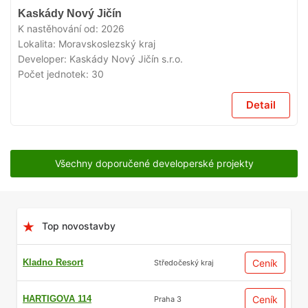
V
Kaskády Nový Jičín
PRODEJI
K nastěhování od:
2026
Lokalita:
Moravskoslezský kraj
Developer:
Kaskády Nový Jičín s.r.o.
Počet jednotek:
30
Detail
Všechny doporučené developerské projekty
Top novostavby
Kladno Resort
Ceník
Středočeský kraj
HARTIGOVA 114
Ceník
Praha 3