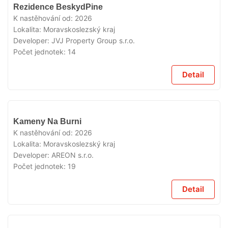
V
Rezidence BeskydPine
PRODEJI
K nastěhování od:
2026
Lokalita:
Moravskoslezský kraj
Developer:
JVJ Property Group s.r.o.
Počet jednotek:
14
Detail
V
Kameny Na Burni
PRODEJI
K nastěhování od:
2026
Lokalita:
Moravskoslezský kraj
Developer:
AREON s.r.o.
Počet jednotek:
19
Detail