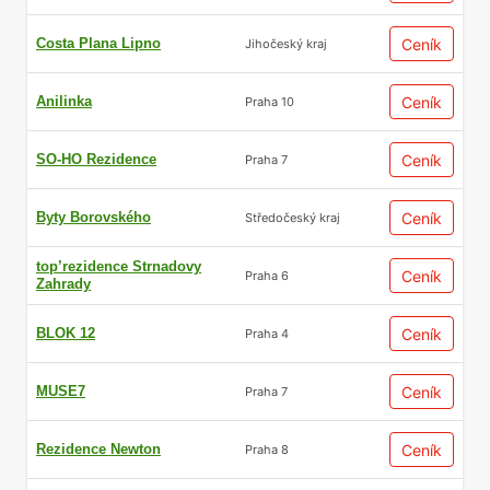
Costa Plana Lipno
Ceník
Jihočeský kraj
Anilinka
Ceník
Praha 10
SO-HO Rezidence
Ceník
Praha 7
Byty Borovského
Ceník
Středočeský kraj
top’rezidence Strnadovy
Ceník
Praha 6
Zahrady
BLOK 12
Ceník
Praha 4
MUSE7
Ceník
Praha 7
Rezidence Newton
Ceník
Praha 8