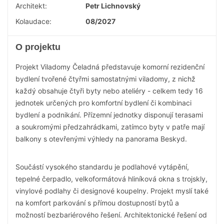
Architekt:
Petr Lichnovský
Kolaudace:
08/2027
O projektu
Projekt Viladomy Čeladná představuje komorní rezidenční
bydlení tvořené čtyřmi samostatnými viladomy, z nichž
každý obsahuje čtyři byty nebo ateliéry - celkem tedy 16
jednotek určených pro komfortní bydlení či kombinaci
bydlení a podnikání. Přízemní jednotky disponují terasami
a soukromými předzahrádkami, zatímco byty v patře mají
balkony s otevřenými výhledy na panorama Beskyd.
Součástí vysokého standardu je podlahové vytápění,
tepelné čerpadlo, velkoformátová hliníková okna s trojskly,
vinylové podlahy či designové koupelny. Projekt myslí také
na komfort parkování s přímou dostupností bytů a
možností bezbariérového řešení. Architektonické řešení od