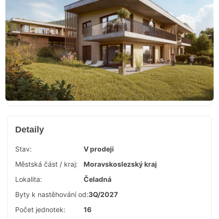
Detaily
Stav:
V prodeji
Městská část / kraj:
Moravskoslezský kraj
Lokalita:
Čeladná
Byty k nastěhování od:
3Q/2027
Počet jednotek:
16