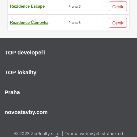
Rezidence Escape
Ceník
Praha 6
Rezidence Čámovka
Ceník
Praha 8
TOP developeři
TOP lokality
Praha
novostavby.com
© 2023 ZipRealty s.r.o. | Tvorba webových stránek od