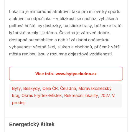
Lokalita je mimořádně atraktivní také pro milovníky sportu
a aktivního odpočinku – v blízkosti se nachází vyhlášená
golfová hřiště, cyklostezky, turistické trasy, běžecké tratě,
lyžařské areály i jízdárna. Čeladná je zároveň dobře
dostupná automobilem a nabízí základní občanskou
vybavenost včetně škol, služeb a obchodů, přičemž větší
města regionu jsou v rozumné dojezdové vzdálenosti.
Více info: www.bytyceladna.cz
Byty
,
Beskydy
,
Celá ČR
,
Čeladná
,
Moravskoslezský
kraj
,
Okres Frýdek-Místek
,
Rekreační lokality
,
2027
,
V
prodeji
Energetický štítek