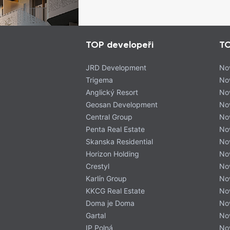
TOP developeři
TO
JRD Development
No
Trigema
No
Anglický Resort
No
Geosan Development
No
Central Group
No
Klidná lokalita s
Penta Real Estate
No
Skanska Residential
No
Dolní Chabry leží na severním o
Horizon Holding
No
města. Díky této poloze si lok
Crestyl
No
atmosféru a poklidný charakter
Karlín Group
No
centrálních částí metropole.
KKCG Real Estate
No
Doma je Doma
Nov
Původní zástavba tvořená př
Gartal
No
usedlostmi dodává čtvrti osob
IP Polná
No