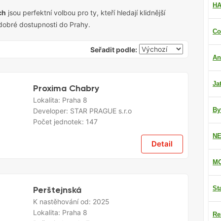
HA
ch
jsou perfektní volbou pro ty, kteří hledají klidnější
 dobré dostupnosti do Prahy.
Co
Seřadit podle:
An
Ja
Proxima Chabry
Lokalita:
Praha 8
By
Developer:
STAR PRAGUE s.r.o
Počet jednotek:
147
NE
Detail
MO
Perštejnská
St
K nastěhování od:
2025
Lokalita:
Praha 8
Re