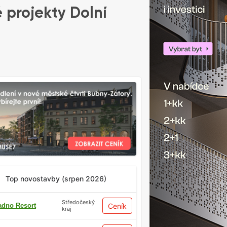
 projekty Dolní
Top novostavby (srpen 2026)
Středočeský
adno Resort
Ceník
kraj