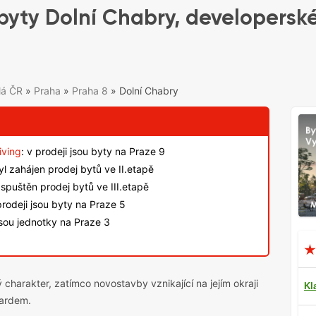
yty Dolní Chabry, developerské
lá ČR
»
Praha
»
Praha 8
»
Dolní Chabry
iving
: v prodeji jsou byty na Praze 9
byl zahájen prodej bytů ve II.etapě
spuštěn prodej bytů ve III.etapě
rodeji jsou byty na Praze 5
jsou jednotky na Praze 3
 charakter, zatímco novostavby vznikající na jejím okraji
Kl
dardem.