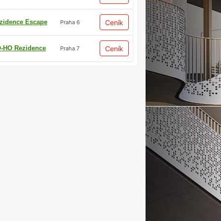
zidence Escape
Ceník
Praha 6
-HO Rezidence
Ceník
Praha 7