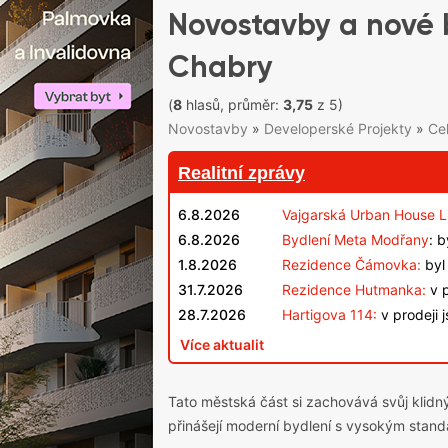
Novostavby a nové b
Chabry
(
8
hlasů, průměr:
3,75
z 5)
Novostavby
»
Developerské Projekty
»
Ce
Realitní zprávy
6.8.2026
Vajgarská Urban House L
6.8.2026
Bydlení Meta Modřany
: 
1.8.2026
Rezidence Čámovka:
byl 
31.7.2026
Rezidence Hutmanka:
v p
28.7.2026
Hartigova 114:
v prodeji 
Více aktualit
Tato městská část si zachovává svůj klidný
přinášejí moderní bydlení s vysokým stan