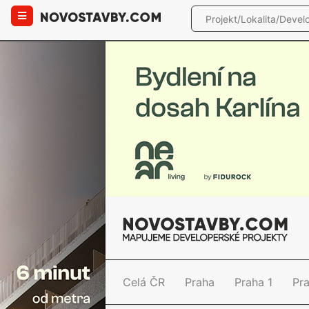
Celá ČR
Praha
Praha 1
Pr