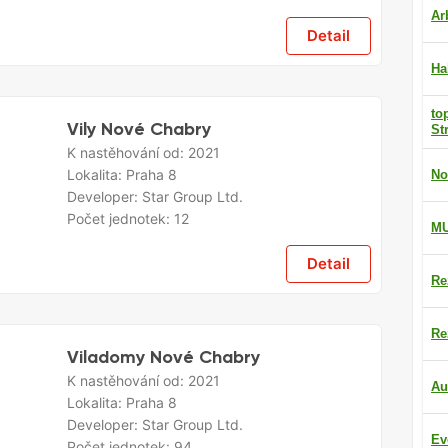
Ar
Detail
Ha
to
Vily Nové Chabry
St
K nastěhování od:
2021
Lokalita:
Praha 8
No
Developer:
Star Group Ltd.
Počet jednotek:
12
M
Detail
Re
Re
Viladomy Nové Chabry
K nastěhování od:
2021
Au
Lokalita:
Praha 8
Developer:
Star Group Ltd.
Ev
Počet jednotek:
94