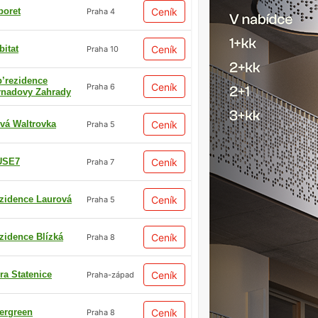
boret
Ceník
Praha 4
bitat
Ceník
Praha 10
p’rezidence
Ceník
Praha 6
rnadovy Zahrady
vá Waltrovka
Ceník
Praha 5
USE7
Ceník
Praha 7
zidence Laurová
Ceník
Praha 5
zidence Blízká
Ceník
Praha 8
ra Statenice
Ceník
Praha-západ
ergreen
Ceník
Praha 8