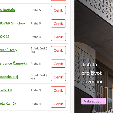
io Radotín
Ceník
Praha 5
HOVAR Smíchov
Ceník
Praha 5
OK 12
Ceník
Praha 4
Středočeský
dlení Úvaly
Ceník
kraj
zidence Čámovka
Ceník
Praha 8
Středočeský
ecanská alej
Ceník
kraj
žkov 3.0
Ceník
Praha 3
eta Kamýk
Ceník
Praha 4