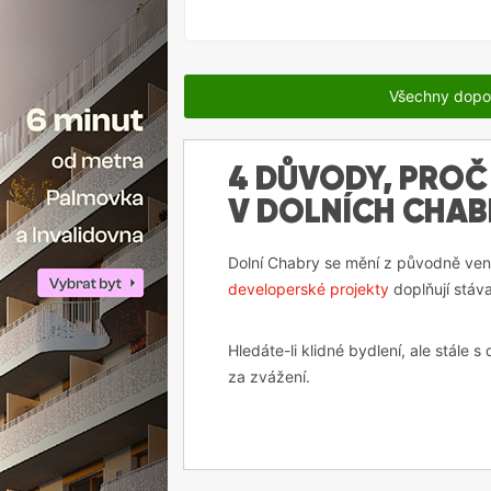
Všechny dopo
4 DŮVODY, PROČ
V DOLNÍCH CHA
Dolní Chabry se mění z původně ven
developerské projekty
doplňují stáva
Hledáte-li klidné bydlení, ale stále 
za zvážení.
Obsah