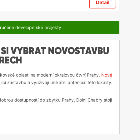
Detail
ručené developerské projekty
 SI VYBRAT NOVOSTAVBU
BRECH
kovské oblasti na moderní okrajovou čtvrť Prahy.
Nové
jící zástavbu a využívají unikátní potenciál této lokality.
s dobrou dostupností do zbytku Prahy, Dolní Chabry stojí