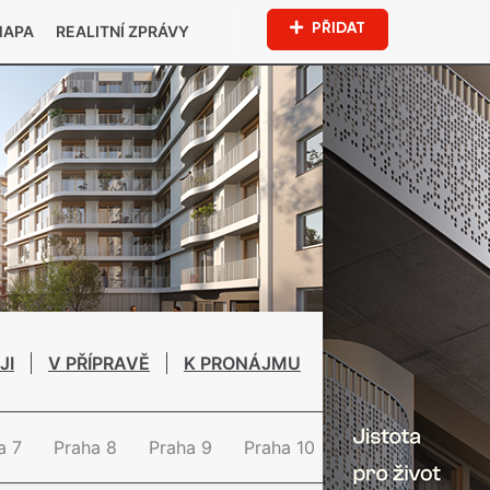
PŘIDAT
MAPA
REALITNÍ ZPRÁVY
JI
V PŘÍPRAVĚ
K PRONÁJMU
a 7
Praha 8
Praha 9
Praha 10