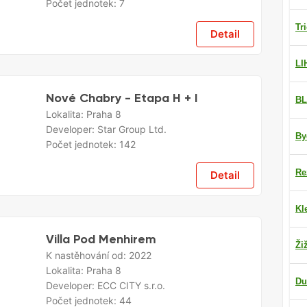
Počet jednotek:
7
Tr
Detail
LI
Nové Chabry - Etapa H + I
BL
Lokalita:
Praha 8
Developer:
Star Group Ltd.
By
Počet jednotek:
142
Re
Detail
Kl
Villa Pod Menhirem
Ži
K nastěhování od:
2022
Lokalita:
Praha 8
Du
Developer:
ECC CITY s.r.o.
Počet jednotek:
44