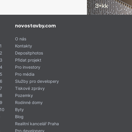
novostavby.com
O nás
1
Kontakty
2
Depositphotos
 3
Přidat projekt
 4
Pro investory
 5
Pro média
 6
Služby pro developery
7
Tiskové zprávy
 8
Pozemky
 9
Rodinné domy
 10
Byty
-
Blog
Realitní kancelář Praha
-
Pro developery