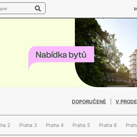
DOPORUČENÉ
V PRODE
aha 2
Praha 3
Praha 4
Praha 5
Praha 6
Prah