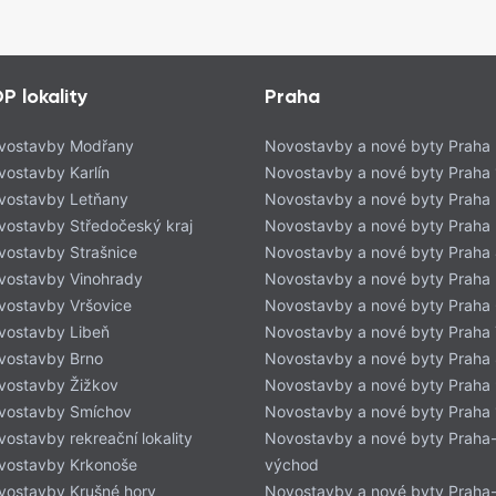
P lokality
Praha
vostavby Modřany
Novostavby a nové byty Praha
vostavby Karlín
Novostavby a nové byty Praha 
vostavby Letňany
Novostavby a nové byty Praha 
vostavby Středočeský kraj
Novostavby a nové byty Praha
vostavby Strašnice
Novostavby a nové byty Praha
 vesnickou atmosférou
vostavby Vinohrady
Novostavby a nové byty Praha
vostavby Vršovice
Novostavby a nové byty Praha
kraji Prahy a tvoří faktickou hranici hlavního
vostavby Libeň
Novostavby a nové byty Praha 
alita stále zachovává příjemnou vesnickou
vostavby Brno
Novostavby a nové byty Praha
, který je v ostrém kontrastu s ruchem
vostavby Žižkov
Novostavby a nové byty Praha
vostavby Smíchov
Novostavby a nové byty Praha
ostavby rekreační lokality
Novostavby a nové byty Praha
edevším rodinnými domy a zemědělskými
vostavby Krkonoše
východ
itý ráz a evokuje venkovskou idylu.
vostavby Krušné hory
Novostavby a nové byty Praha