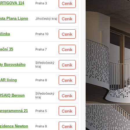
RTIGOVA 114
Ceník
Praha 3
sta Plana Lipno
Ceník
Jihočeský kraj
ilinka
Ceník
Praha 10
teční 35
Ceník
Praha 7
Středočeský
ty Borovského
Ceník
kraj
AR living
Ceník
Praha 8
Středočeský
SAIQ Beroun
Ceník
kraj
aropramenná 21
Ceník
Praha 5
zidence Newton
Ceník
Praha 8