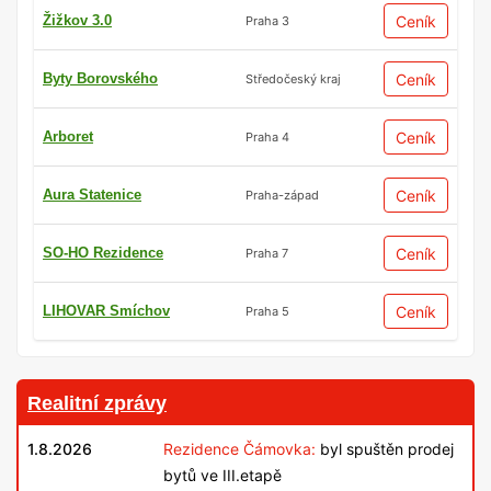
Žižkov 3.0
Ceník
Praha 3
Byty Borovského
Ceník
Středočeský kraj
Arboret
Ceník
Praha 4
Aura Statenice
Ceník
Praha-západ
SO-HO Rezidence
Ceník
Praha 7
LIHOVAR Smíchov
Ceník
Praha 5
Realitní zprávy
1.8.2026
Rezidence Čámovka:
byl spuštěn prodej
bytů ve III.etapě