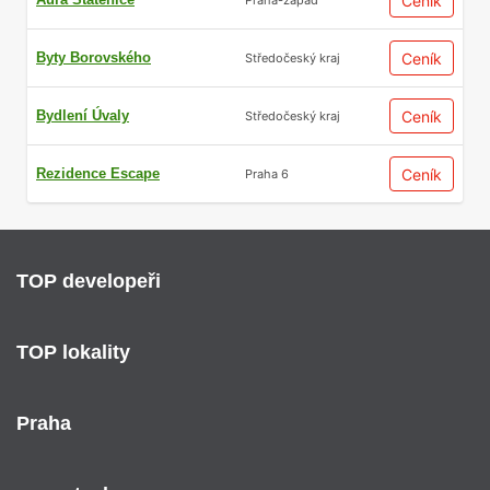
Ceník
Byty Borovského
Ceník
Středočeský kraj
Bydlení Úvaly
Ceník
Středočeský kraj
Rezidence Escape
Ceník
Praha 6
TOP developeři
TOP lokality
Praha