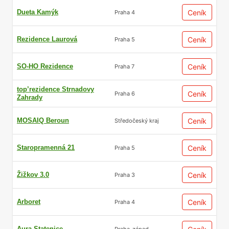
Dueta Kamýk
Ceník
Praha 4
Rezidence Laurová
Ceník
Praha 5
SO-HO Rezidence
Ceník
Praha 7
top’rezidence Strnadovy
Ceník
Praha 6
Zahrady
MOSAIQ Beroun
Ceník
Středočeský kraj
Staropramenná 21
Ceník
Praha 5
Žižkov 3.0
Ceník
Praha 3
Arboret
Ceník
Praha 4
Aura Statenice
Praha-západ