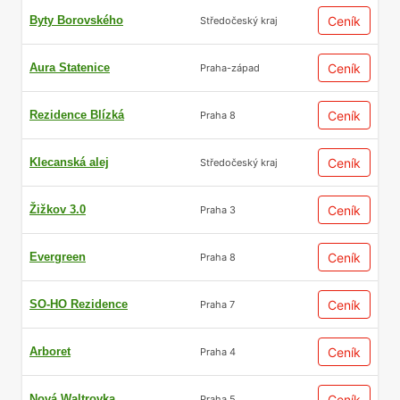
Byty Borovského
Ceník
Středočeský kraj
Aura Statenice
Ceník
Praha-západ
Rezidence Blízká
Ceník
Praha 8
Klecanská alej
Ceník
Středočeský kraj
Žižkov 3.0
Ceník
Praha 3
Evergreen
Ceník
Praha 8
SO-HO Rezidence
Ceník
Praha 7
Arboret
Ceník
Praha 4
Nová Waltrovka
Ceník
Praha 5