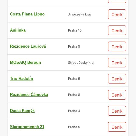
Costa Plana Lipno
Ceník
Jihočeský kraj
Anilinka
Ceník
Praha 10
Rezidence Laurová
Ceník
Praha 5
MOSAIQ Beroun
Ceník
Středočeský kraj
Trio Radotín
Ceník
Praha 5
Rezidence Čámovka
Ceník
Praha 8
Dueta Kamýk
Ceník
Praha 4
Staropramenná 21
Ceník
Praha 5