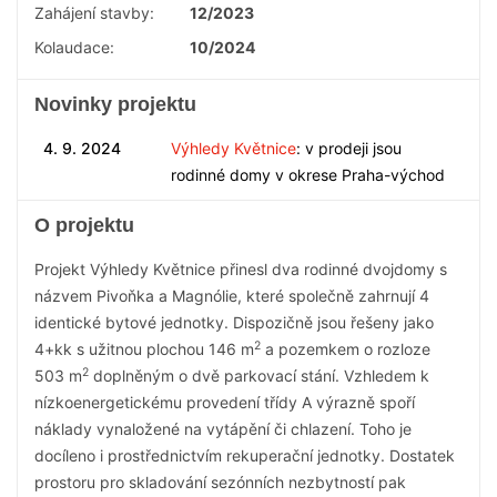
Zahájení stavby:
12/2023
Kolaudace:
10/2024
Novinky projektu
4. 9. 2024
Výhledy Květnice
: v prodeji jsou
rodinné domy v okrese Praha-východ
O projektu
Projekt Výhledy Květnice přinesl dva rodinné dvojdomy s
názvem Pivoňka a Magnólie, které společně zahrnují 4
identické bytové jednotky. Dispozičně jsou řešeny jako
2
4+kk s užitnou plochou 146 m
a pozemkem o rozloze
2
503 m
doplněným o dvě parkovací stání. Vzhledem k
nízkoenergetickému provedení třídy A výrazně spoří
náklady vynaložené na vytápění či chlazení. Toho je
docíleno i prostřednictvím rekuperační jednotky. Dostatek
prostoru pro skladování sezónních nezbytností pak