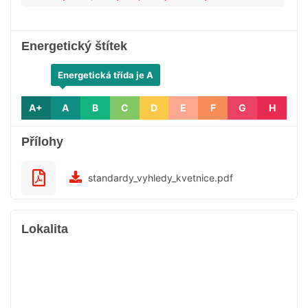
Energetický štítek
Energetická třída je A
A+
A
B
C
D
E
F
G
H
Přílohy
standardy_vyhledy_kvetnice.pdf
Lokalita