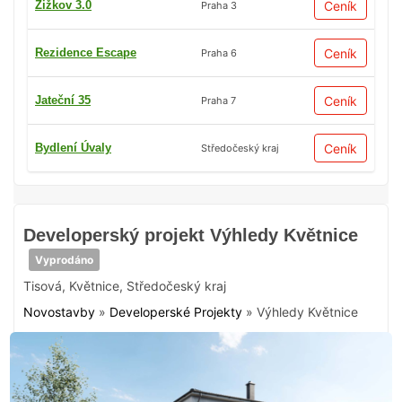
Žižkov 3.0
Ceník
Praha 3
Rezidence Escape
Ceník
Praha 6
Jateční 35
Ceník
Praha 7
Bydlení Úvaly
Ceník
Středočeský kraj
Developerský projekt Výhledy Květnice
Vyprodáno
Tisová
,
Květnice
,
Středočeský kraj
Novostavby
»
Developerské Projekty
»
Výhledy Květnice