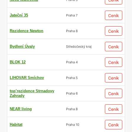
Jateční 35
Ceník
Praha 7
Rezidence Newton
Ceník
Praha 8
Bydlení Úvaly
Ceník
Středočeský kraj
BLOK 12
Ceník
Praha 4
LIHOVAR Smíchov
Ceník
Praha 5
top’rezidence Strnadovy
Ceník
Praha 6
Zahrady
NEAR living
Ceník
Praha 8
Habitat
Ceník
Praha 10