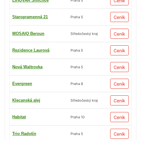
LIHOVAR Smíchov
Ceník
Praha 5
Staropramenná 21
Ceník
Praha 5
MOSAIQ Beroun
Ceník
Středočeský kraj
Rezidence Laurová
Ceník
Praha 5
Nová Waltrovka
Ceník
Praha 5
Evergreen
Ceník
Praha 8
Klecanská alej
Ceník
Středočeský kraj
Habitat
Ceník
Praha 10
Trio Radotín
Ceník
Praha 5