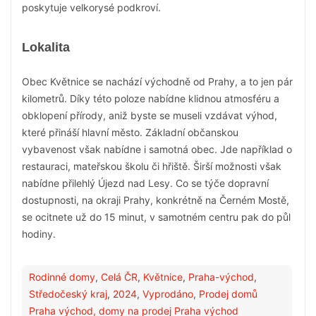
poskytuje velkorysé podkroví.
Lokalita
Obec Květnice se nachází východně od Prahy, a to jen pár
kilometrů. Díky této poloze nabídne klidnou atmosféru a
obklopení přírody, aniž byste se museli vzdávat výhod,
které přináší hlavní město. Základní občanskou
vybavenost však nabídne i samotná obec. Jde například o
restauraci, mateřskou školu či hřiště. Širší možnosti však
nabídne přilehlý Újezd nad Lesy. Co se týče dopravní
dostupnosti, na okraji Prahy, konkrétně na Černém Mostě,
se ocitnete už do 15 minut, v samotném centru pak do půl
hodiny.
Rodinné domy
,
Celá ČR
,
Květnice
,
Praha-východ
,
Středočeský kraj
,
2024
,
Vyprodáno
,
Prodej domů
Praha východ, domy na prodej Praha východ