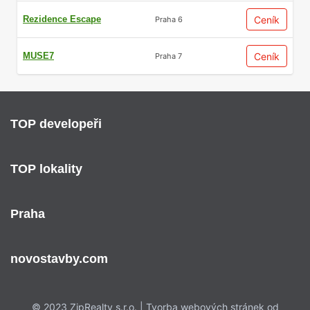
Rezidence Escape
Ceník
Praha 6
MUSE7
Ceník
Praha 7
TOP developeři
TOP lokality
Praha
novostavby.com
© 2023 ZipRealty s.r.o. | Tvorba webových stránek od