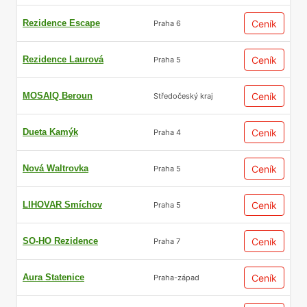
Rezidence Escape
Ceník
Praha 6
Rezidence Laurová
Ceník
Praha 5
MOSAIQ Beroun
Ceník
Středočeský kraj
Dueta Kamýk
Ceník
Praha 4
Nová Waltrovka
Ceník
Praha 5
LIHOVAR Smíchov
Ceník
Praha 5
SO-HO Rezidence
Ceník
Praha 7
Aura Statenice
Ceník
Praha-západ