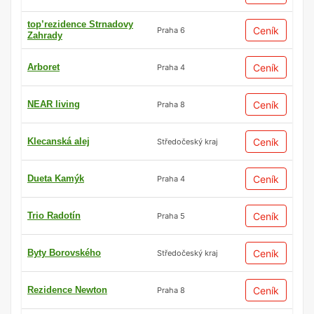
top’rezidence Strnadovy
Ceník
Praha 6
Zahrady
Arboret
Ceník
Praha 4
NEAR living
Ceník
Praha 8
Klecanská alej
Ceník
Středočeský kraj
Dueta Kamýk
Ceník
Praha 4
Trio Radotín
Ceník
Praha 5
Byty Borovského
Ceník
Středočeský kraj
Rezidence Newton
Ceník
Praha 8