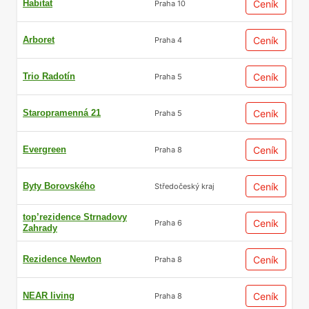
Habitat
Ceník
Praha 10
Arboret
Ceník
Praha 4
Trio Radotín
Ceník
Praha 5
Staropramenná 21
Ceník
Praha 5
Evergreen
Ceník
Praha 8
Byty Borovského
Ceník
Středočeský kraj
top’rezidence Strnadovy
Ceník
Praha 6
Zahrady
Rezidence Newton
Ceník
Praha 8
NEAR living
Ceník
Praha 8