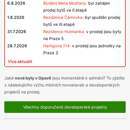
6.8.2026
Bydlení Meta Modřany
: byl zahájen
prodej bytů ve II.etapě
1.8.2026
Rezidence Čámovka:
byl spuštěn prodej
bytů ve III.etapě
31.7.2026
Rezidence Hutmanka:
v prodeji jsou byty
na Praze 5
28.7.2026
Hartigova 114:
v prodeji jsou jednotky na
Praze 3
Více aktualit
Jaké
nové byty v Opavě
jsou momentálně k sehnání? To zjistíte
z následujícího výčtu místních novostaveb a developerských
projektů na prodej.
Všechny doporučené developerské projekty