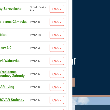
Středočeský
ty Borovského
Ceník
kraj
zidence Čámovka
Ceník
Praha 8
bitat
Ceník
Praha 10
žkov 3.0
Ceník
Praha 3
vá Waltrovka
Ceník
Praha 5
p’rezidence
Ceník
Praha 6
rnadovy Zahrady
AR living
Ceník
Praha 8
HOVAR Smíchov
Ceník
Praha 5