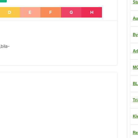
St
D
E
F
G
H
Au
By
bila-
Ar
MO
BL
Tr
Kl
Re