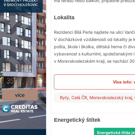
má terasu nebo balkón, případně předza
Lokalita
Rezidenci Bílá Perla najdete na ulici Va
V docházkové vzdálenosti od lokality je
pošta, škola i školka, dětská herna či di
vybavenost s kulturními, společenskými 
v Moravskoslezském kraji, se nachází 30
Více info:
Byty
,
Celá ČR
,
Moravskoslezský kraj
,
Energetický štítek
Energetická třída je