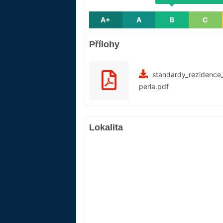
A+
A
B
C
Přílohy
standardy_rezidence_
perla.pdf
Lokalita