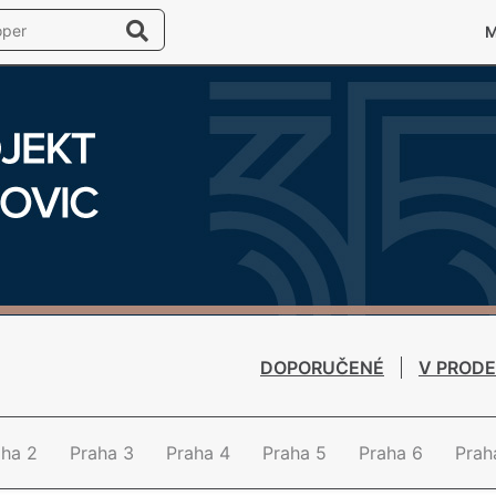
DOPORUČENÉ
V PRODE
aha 2
Praha 3
Praha 4
Praha 5
Praha 6
Prah