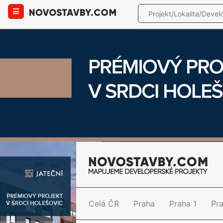
Celá ČR
Praha
Praha 1
Pr