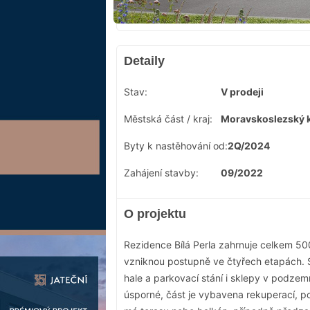
Detaily
Stav:
V prodeji
Městská část / kraj:
Moravskoslezský k
Byty k nastěhování od:
2Q/2024
Zahájení stavby:
09/2022
O projektu
Rezidence Bílá Perla zahrnuje celkem 50
vzniknou postupně ve čtyřech etapách. S
hale a parkovací stání i sklepy v podzem
úsporné, část je vybavena rekuperací, 