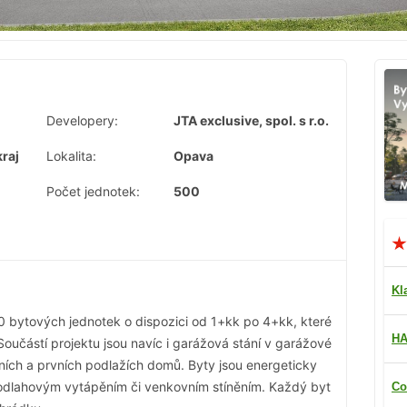
Developery:
JTA exclusive, spol. s r.o.
raj
Lokalita:
Opava
Počet jednotek:
500
Kl
0 bytových jednotek o dispozici od 1+kk po 4+kk, které
HA
oučástí projektu jsou navíc i garážová stání v garážové
ních a prvních podlažích domů. Byty jsou energeticky
podlahovým vytápěním či venkovním stíněním. Každý byt
Co