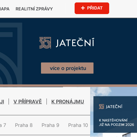
PŘIDAT
MAPA
REALITNÍ ZPRÁVY
JI
V PŘÍPRAVĚ
K PRONÁJMU
a 7
Praha 8
Praha 9
Praha 10