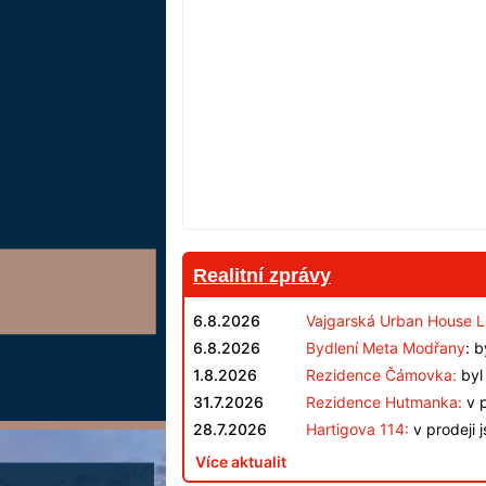
Realitní zprávy
6.8.2026
Vajgarská Urban House L
6.8.2026
Bydlení Meta Modřany
: 
1.8.2026
Rezidence Čámovka:
byl 
31.7.2026
Rezidence Hutmanka:
v p
28.7.2026
Hartigova 114:
v prodeji 
Více aktualit