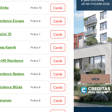
ilinka
Ceník
Praha 10
zidence Escape
Ceník
Praha 6
teční 35
Ceník
Praha 7
eta Kamýk
Ceník
Praha 4
-HO Rezidence
Ceník
Praha 7
zidence Newton
Ceník
Praha 8
zidence Blízká
Ceník
Praha 8
ergreen
Ceník
Praha 8