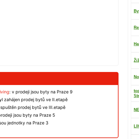
By
Re
Ha
Ži
No
to
iving
: v prodeji jsou byty na Praze 9
St
byl zahájen prodej bytů ve II.etapě
spuštěn prodej bytů ve III.etapě
NE
rodeji jsou byty na Praze 5
jsou jednotky na Praze 3
LI