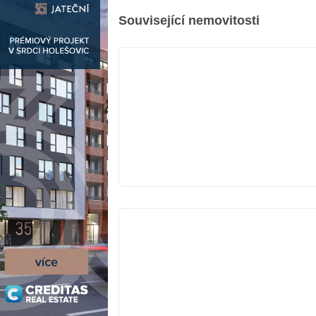
Související nemovitosti
V
PRODEJI
V
PRODEJI