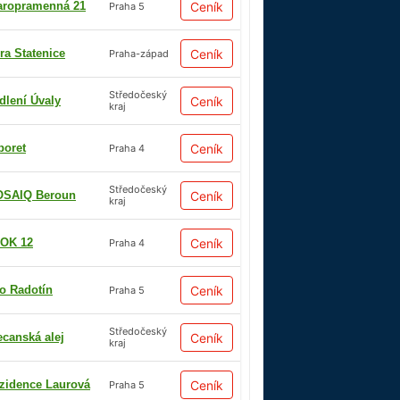
aropramenná 21
Ceník
Praha 5
ra Statenice
Ceník
Praha-západ
Středočeský
dlení Úvaly
Ceník
kraj
boret
Ceník
Praha 4
Středočeský
SAIQ Beroun
Ceník
kraj
OK 12
Ceník
Praha 4
io Radotín
Ceník
Praha 5
Středočeský
ecanská alej
Ceník
kraj
zidence Laurová
Ceník
Praha 5