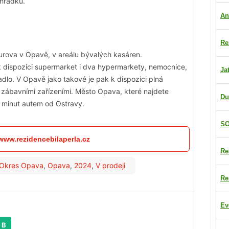
hrádku.
An
Re
nčurova v Opavě, v areálu bývalých kasáren.
 k dispozici supermarket i dva hypermarkety, nemocnice,
Ja
vadlo. V Opavě jako takové je pak k dispozici plná
i zábavními zařízeními. Město Opava, které najdete
Du
 minut autem od Ostravy.
SO
 www.rezidencebilaperla.cz
Re
Okres Opava
,
Opava
,
2024
,
V prodeji
Re
Ev
 B