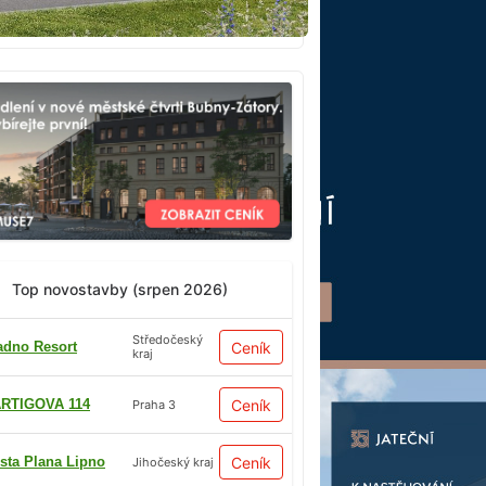
Top novostavby (srpen 2026)
Středočeský
adno Resort
Ceník
kraj
RTIGOVA 114
Ceník
Praha 3
sta Plana Lipno
Ceník
Jihočeský kraj