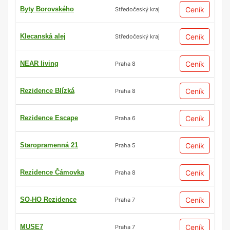
Byty Borovského
Ceník
Středočeský kraj
Klecanská alej
Ceník
Středočeský kraj
NEAR living
Ceník
Praha 8
Rezidence Blízká
Ceník
Praha 8
Rezidence Escape
Ceník
Praha 6
Staropramenná 21
Ceník
Praha 5
Rezidence Čámovka
Ceník
Praha 8
SO-HO Rezidence
Ceník
Praha 7
MUSE7
Ceník
Praha 7