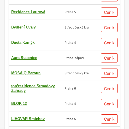
Rezidence Laurová
Ceník
Praha 5
Bydlení Úvaly
Ceník
Středočeský kraj
Dueta Kamýk
Ceník
Praha 4
Aura Statenice
Ceník
Praha-západ
MOSAIQ Beroun
Ceník
Středočeský kraj
top’rezidence Strnadovy
Ceník
Praha 6
Zahrady
BLOK 12
Ceník
Praha 4
LIHOVAR Smíchov
Ceník
Praha 5