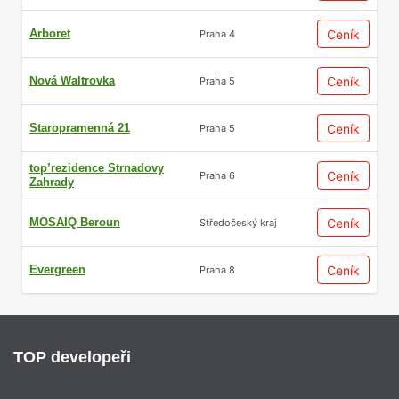
Arboret
Ceník
Praha 4
Nová Waltrovka
Ceník
Praha 5
Staropramenná 21
Ceník
Praha 5
top’rezidence Strnadovy
Ceník
Praha 6
Zahrady
MOSAIQ Beroun
Ceník
Středočeský kraj
Evergreen
Ceník
Praha 8
TOP developeři