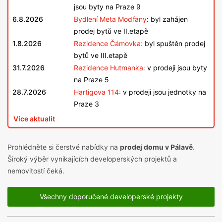
jsou byty na Praze 9
6.8.2026
Bydlení Meta Modřany
: byl zahájen
prodej bytů ve II.etapě
1.8.2026
Rezidence Čámovka:
byl spuštěn prodej
bytů ve III.etapě
31.7.2026
Rezidence Hutmanka:
v prodeji jsou byty
na Praze 5
28.7.2026
Hartigova 114:
v prodeji jsou jednotky na
Praze 3
Více aktualit
Prohlédněte si čerstvé nabídky na
prodej domu v Pálavě
.
Široký výběr vynikajících developerských projektů a
nemovitostí čeká.
Všechny doporučené developerské projekty