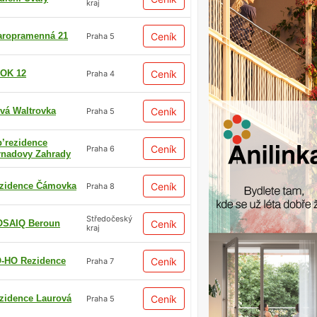
kraj
aropramenná 21
Ceník
Praha 5
OK 12
Ceník
Praha 4
vá Waltrovka
Ceník
Praha 5
p’rezidence
Ceník
Praha 6
rnadovy Zahrady
zidence Čámovka
Ceník
Praha 8
Středočeský
SAIQ Beroun
Ceník
kraj
-HO Rezidence
Ceník
Praha 7
zidence Laurová
Ceník
Praha 5