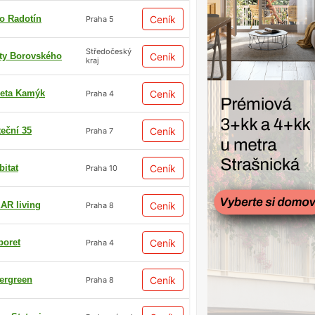
io Radotín
Ceník
Praha 5
Středočeský
ty Borovského
Ceník
kraj
eta Kamýk
Ceník
Praha 4
teční 35
Ceník
Praha 7
bitat
Ceník
Praha 10
AR living
Ceník
Praha 8
boret
Ceník
Praha 4
ergreen
Ceník
Praha 8