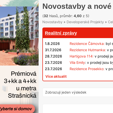
Novostavby a nové 
(
32
hlasů, průměr:
4,60
z 5)
Novostavby
»
Developerské Projekty
»
Ce
Realitní zprávy
1.8.2026
Rezidence Čámovka:
byl 
31.7.2026
Rezidence Hutmanka:
v pr
28.7.2026
Hartigova 114:
v prodeji j
23.7.2026
Vila Emily
: v prodeji jsou 
23.7.2026
Rezidence Prosekko:
v pro
Více aktualit
Zobrazuji jeden výsledek