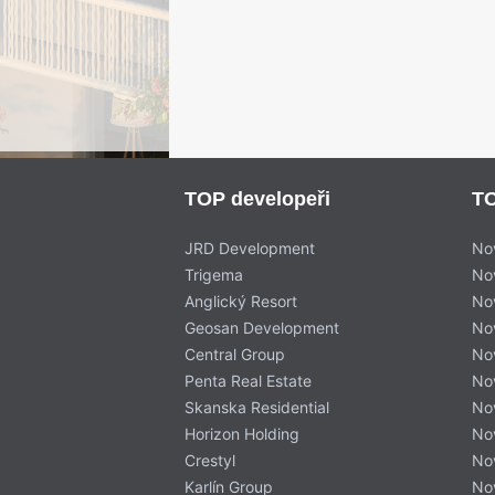
TOP developeři
TO
JRD Development
No
Trigema
No
Anglický Resort
No
Geosan Development
No
Central Group
No
Penta Real Estate
No
Skanska Residential
No
Horizon Holding
No
Crestyl
No
Karlín Group
No