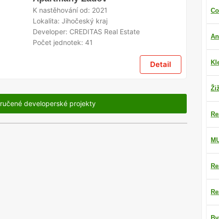
K nastěhování od:
2021
Co
Lokalita:
Jihočeský kraj
Developer:
CREDITAS Real Estate
An
Počet jednotek:
41
Kl
Detail
Ži
ručené developerské projekty
Re
M
Re
Re
By