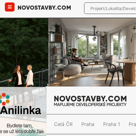
Celá ČR
Praha
Praha 1
Pr