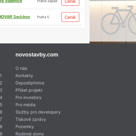
ra Statenice
Ceník
Praha-západ
HOVAR Smíchov
Ceník
Praha 5
novostavby.com
O nás
1
Kontakty
2
Depositphotos
 3
Přidat projekt
 4
Pro investory
 5
Pro média
 6
Služby pro developery
7
Tiskové zprávy
 8
Pozemky
 9
Rodinné domy