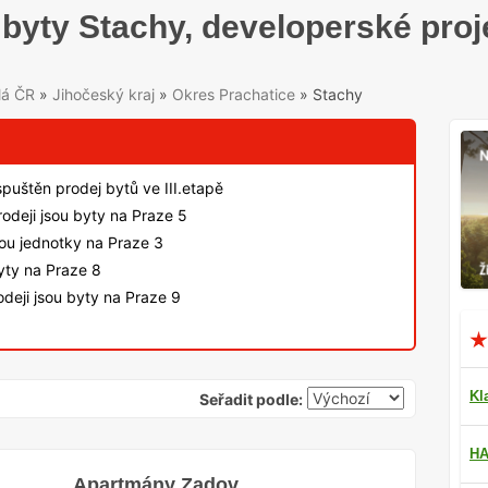
byty Stachy, developerské proj
lá ČR
»
Jihočeský kraj
»
Okres Prachatice
»
Stachy
spuštěn prodej bytů ve III.etapě
odeji jsou byty na Praze 5
sou jednotky na Praze 3
byty na Praze 8
deji jsou byty na Praze 9
Kl
Seřadit podle:
HA
Apartmány Zadov