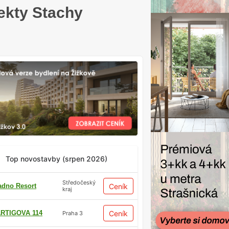
ekty Stachy
Top novostavby (srpen 2026)
Středočeský
adno Resort
Ceník
kraj
RTIGOVA 114
Ceník
Praha 3