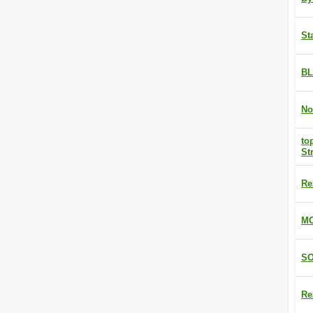
St
BL
No
to
St
Re
MO
SO
Re