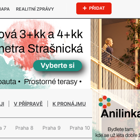
PŘIDAT
MAPA
REALITNÍ ZPRÁVY
JI
V PŘÍPRAVĚ
K PRONÁJMU
a 7
Praha 8
Praha 9
Praha 10