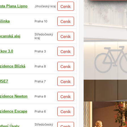
sta Plana Lipno
Ceník
Jihočeský kraj
ilinka
Ceník
Praha 10
Středočeský
ecanská alej
Ceník
kraj
žkov 3.0
Ceník
Praha 3
zidence Blízká
Ceník
Praha 8
USE7
Ceník
Praha 7
zidence Newton
Ceník
Praha 8
zidence Escape
Ceník
Praha 6
Středočeský
dlení Úvaly
Ceník