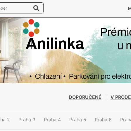
DOPORUČENÉ
V PRODE
aha 2
Praha 3
Praha 4
Praha 5
Praha 6
Prah