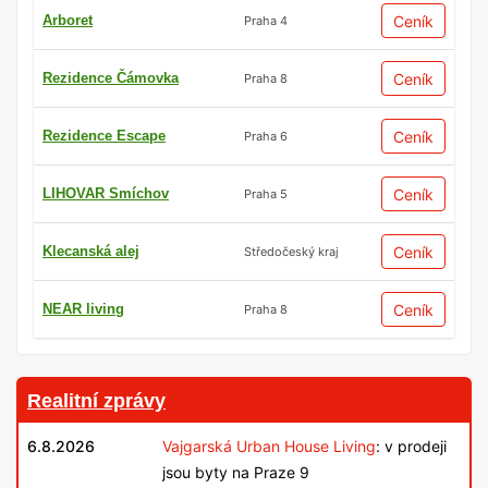
Arboret
Ceník
Praha 4
Rezidence Čámovka
Ceník
Praha 8
Rezidence Escape
Ceník
Praha 6
LIHOVAR Smíchov
Ceník
Praha 5
Klecanská alej
Ceník
Středočeský kraj
NEAR living
Ceník
Praha 8
Realitní zprávy
6.8.2026
Vajgarská Urban House Living
: v prodeji
jsou byty na Praze 9