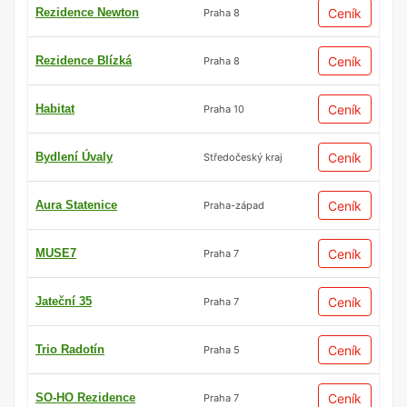
Rezidence Newton
Ceník
Praha 8
Rezidence Blízká
Ceník
Praha 8
Habitat
Ceník
Praha 10
Bydlení Úvaly
Ceník
Středočeský kraj
Aura Statenice
Ceník
Praha-západ
MUSE7
Ceník
Praha 7
Jateční 35
Ceník
Praha 7
Trio Radotín
Ceník
Praha 5
SO-HO Rezidence
Ceník
Praha 7