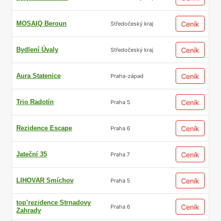
MOSAIQ Beroun
Ceník
Středočeský kraj
Bydlení Úvaly
Ceník
Středočeský kraj
Aura Statenice
Ceník
Praha-západ
Trio Radotín
Ceník
Praha 5
Rezidence Escape
Ceník
Praha 6
Jateční 35
Ceník
Praha 7
LIHOVAR Smíchov
Ceník
Praha 5
top’rezidence Strnadovy
Ceník
Praha 6
Zahrady