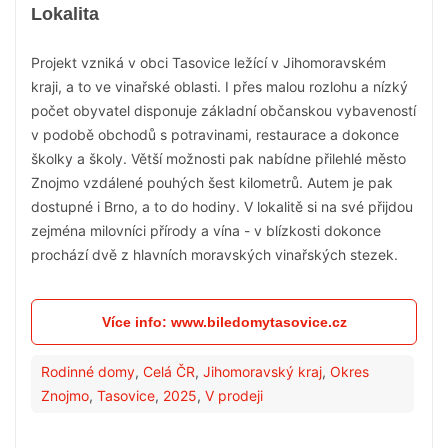
Lokalita
Projekt vzniká v obci Tasovice ležící v Jihomoravském
kraji, a to ve vinařské oblasti. I přes malou rozlohu a nízký
počet obyvatel disponuje základní občanskou vybaveností
v podobě obchodů s potravinami, restaurace a dokonce
školky a školy. Větší možnosti pak nabídne přilehlé město
Znojmo vzdálené pouhých šest kilometrů. Autem je pak
dostupné i Brno, a to do hodiny. V lokalitě si na své přijdou
zejména milovníci přírody a vína - v blízkosti dokonce
prochází dvě z hlavních moravských vinařských stezek.
Více info: www.biledomytasovice.cz
Rodinné domy
,
Celá ČR
,
Jihomoravský kraj
,
Okres
Znojmo
,
Tasovice
,
2025
,
V prodeji