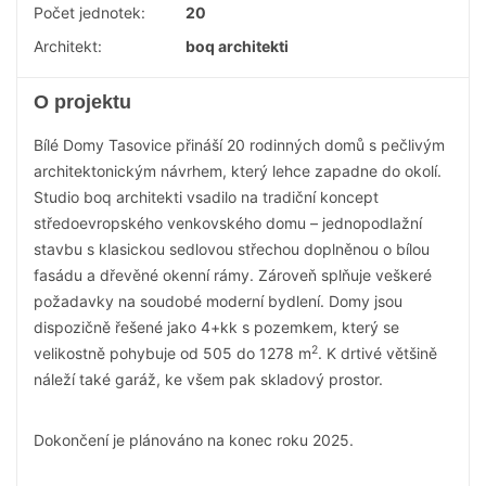
Počet jednotek:
20
Architekt:
boq architekti
O projektu
Bílé Domy Tasovice přináší 20 rodinných domů s pečlivým
architektonickým návrhem, který lehce zapadne do okolí.
Studio boq architekti vsadilo na tradiční koncept
středoevropského venkovského domu – jednopodlažní
stavbu s klasickou sedlovou střechou doplněnou o bílou
fasádu a dřevěné okenní rámy. Zároveň splňuje veškeré
požadavky na soudobé moderní bydlení. Domy jsou
dispozičně řešené jako 4+kk s pozemkem, který se
2
velikostně pohybuje od 505 do 1278 m
. K drtivé většině
náleží také garáž, ke všem pak skladový prostor.
Dokončení je plánováno na konec roku 2025.