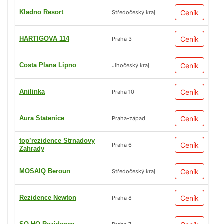
Kladno Resort
Ceník
Středočeský kraj
HARTIGOVA 114
Ceník
Praha 3
Costa Plana Lipno
Ceník
Jihočeský kraj
Anilinka
Ceník
Praha 10
Aura Statenice
Ceník
Praha-západ
top’rezidence Strnadovy
Ceník
Praha 6
Zahrady
MOSAIQ Beroun
Ceník
Středočeský kraj
Rezidence Newton
Ceník
Praha 8