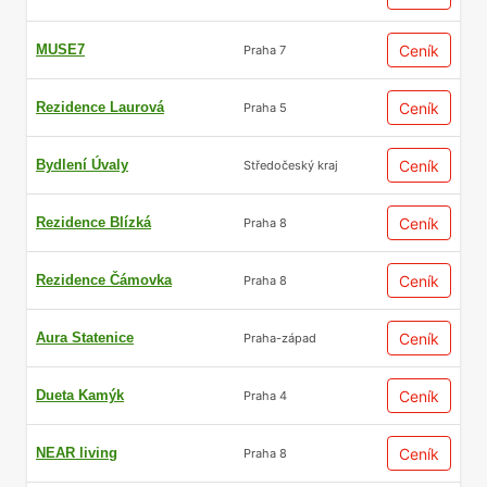
MUSE7
Ceník
Praha 7
Rezidence Laurová
Ceník
Praha 5
Bydlení Úvaly
Ceník
Středočeský kraj
Rezidence Blízká
Ceník
Praha 8
Rezidence Čámovka
Ceník
Praha 8
Aura Statenice
Ceník
Praha-západ
Dueta Kamýk
Ceník
Praha 4
NEAR living
Ceník
Praha 8