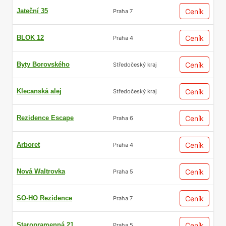
Jateční 35
Ceník
Praha 7
BLOK 12
Ceník
Praha 4
Byty Borovského
Ceník
Středočeský kraj
Klecanská alej
Ceník
Středočeský kraj
Rezidence Escape
Ceník
Praha 6
Arboret
Ceník
Praha 4
Nová Waltrovka
Ceník
Praha 5
SO-HO Rezidence
Ceník
Praha 7
Staropramenná 21
Ceník
Praha 5