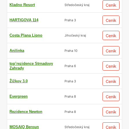
Kladno Resort
Ceník
Středočeský kraj
HARTIGOVA 114
Ceník
Praha 3
Costa Plana Lipno
Ceník
Jihočeský kraj
Anilinka
Ceník
Praha 10
top’rezidence Strnadovy
Ceník
Praha 6
Zahrady
Žižkov 3.0
Ceník
Praha 3
Evergreen
Ceník
Praha 8
Rezidence Newton
Ceník
Praha 8
MOSAIQ Beroun
Ceník
Středočeský kraj