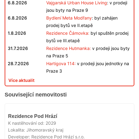
6.8.2026
Vajgarská Urban House Living
: v prodeji
jsou byty na Praze 9
6.8.2026
Bydlení Meta Modřany
: byl zahájen
prodej bytů ve II.etapě
1.8.2026
Rezidence Čámovka:
byl spuštěn prodej
bytů ve III.etapě
31.7.2026
Rezidence Hutmanka:
v prodeji jsou byty
na Praze 5
28.7.2026
Hartigova 114:
v prodeji jsou jednotky na
Praze 3
Více aktualit
Související nemovitosti
V
Rezidence Pod Hrází
PRODEJI
K nastěhování od:
2029
Lokalita:
Jihomoravský kraj
Developer:
Rezidence Pod Hrází s.r.o.