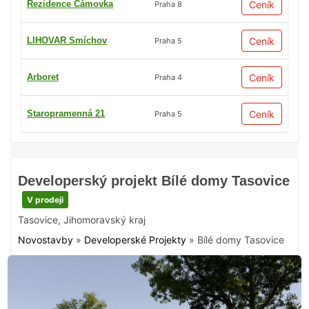
Rezidence Čámovka
Ceník
Praha 8
LIHOVAR Smíchov
Ceník
Praha 5
Arboret
Ceník
Praha 4
Staropramenná 21
Ceník
Praha 5
Developerský projekt Bílé domy Tasovice
V prodeji
Tasovice
,
Jihomoravský kraj
Novostavby
»
Developerské Projekty
»
Bílé domy Tasovice