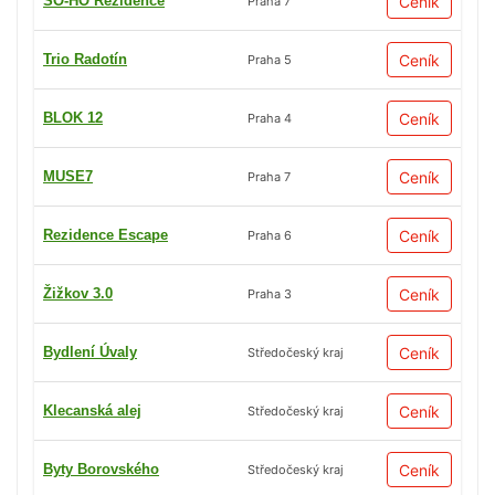
SO-HO Rezidence
Ceník
Praha 7
Trio Radotín
Ceník
Praha 5
BLOK 12
Ceník
Praha 4
MUSE7
Ceník
Praha 7
Rezidence Escape
Ceník
Praha 6
Žižkov 3.0
Ceník
Praha 3
Bydlení Úvaly
Ceník
Středočeský kraj
Klecanská alej
Ceník
Středočeský kraj
Byty Borovského
Ceník
Středočeský kraj