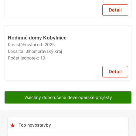
Detail
V
Rodinné domy Kobylnice
PRODEJI
K nastěhování od:
2025
Lokalita:
Jihomoravský kraj
Počet jednotek:
19
Detail
Všechny doporučené developerské projekty
Top novostavby