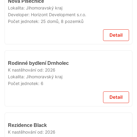
Nová Písečnice
PRODEJI
Lokalita:
Jihomoravský kraj
Developer:
Horizont Development s.r.o.
Počet jednotek:
25 domů, 8 pozemků
Detail
V
Rodinné bydlení Drnholec
PRODEJI
K nastěhování od:
2026
Lokalita:
Jihomoravský kraj
Počet jednotek:
6
Detail
V
Rezidence Black
PRODEJI
K nastěhování od:
2026