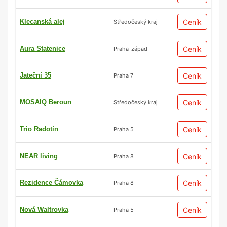
Klecanská alej
Ceník
Středočeský kraj
Aura Statenice
Ceník
Praha-západ
Jateční 35
Ceník
Praha 7
MOSAIQ Beroun
Ceník
Středočeský kraj
Trio Radotín
Ceník
Praha 5
NEAR living
Ceník
Praha 8
Rezidence Čámovka
Ceník
Praha 8
Nová Waltrovka
Ceník
Praha 5