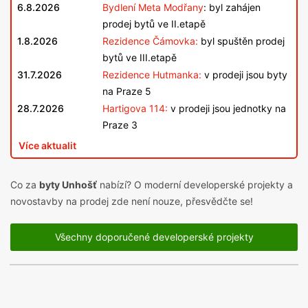
6.8.2026
Bydlení Meta Modřany
: byl zahájen
prodej bytů ve II.etapě
1.8.2026
Rezidence Čámovka:
byl spuštěn prodej
bytů ve III.etapě
31.7.2026
Rezidence Hutmanka:
v prodeji jsou byty
na Praze 5
28.7.2026
Hartigova 114:
v prodeji jsou jednotky na
Praze 3
Více aktualit
Co za
byty Unhošť
nabízí? O moderní developerské projekty a
novostavby na prodej zde není nouze, přesvědčte se!
Všechny doporučené developerské projekty