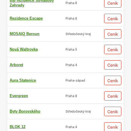
top’rezidence Strnadovy
Ceník
Praha 6
Zahrady
Rezidence Escape
Ceník
Praha 6
MOSAIQ Beroun
Ceník
Středočeský kraj
Nová Waltrovka
Ceník
Praha 5
Arboret
Ceník
Praha 4
Aura Statenice
Ceník
Praha-západ
Evergreen
Ceník
Praha 8
Byty Borovského
Ceník
Středočeský kraj
BLOK 12
Ceník
Praha 4