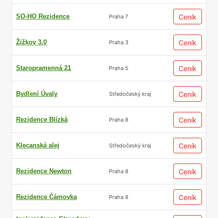
SO-HO Rezidence
Ceník
Praha 7
Žižkov 3.0
Ceník
Praha 3
Staropramenná 21
Ceník
Praha 5
Bydlení Úvaly
Ceník
Středočeský kraj
Rezidence Blízká
Ceník
Praha 8
Klecanská alej
Ceník
Středočeský kraj
Rezidence Newton
Ceník
Praha 8
Rezidence Čámovka
Ceník
Praha 8