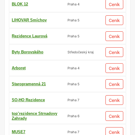
BLOK 12
Ceník
Praha 4
LIHOVAR Smíchov
Ceník
Praha 5
Rezidence Laurová
Ceník
Praha 5
Byty Borovského
Ceník
Středočeský kraj
Arboret
Ceník
Praha 4
Staropramenná 21
Ceník
Praha 5
SO-HO Rezidence
Ceník
Praha 7
top’rezidence Strnadovy
Ceník
Praha 6
Zahrady
MUSE7
Ceník
Praha 7