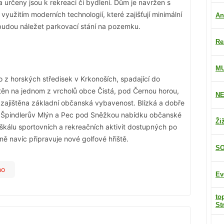
 určeny jsou k rekreaci či bydlení. Dům je navržen s
s využitím moderních technologií, které zajišťují minimální
An
udou náležet parkovací stání na pozemku.
Re
M
o z horských středisek v Krkonoších, spadající do
ístěn na jednom z vrcholů obce Čistá, pod Černou horou,
NE
 zajištěna základní občanská vybavenost. Blízká a dobře
, Špindlerův Mlýn a Pec pod Sněžkou nabídku občanské
Ži
ou škálu sportovních a rekreačních aktivit dostupných po
ě navíc připravuje nové golfové hřiště.
SO
no
Ev
to
St