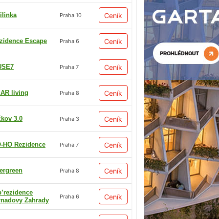
ilinka
Ceník
Praha 10
zidence Escape
Ceník
Praha 6
USE7
Ceník
Praha 7
AR living
Ceník
Praha 8
žkov 3.0
Ceník
Praha 3
-HO Rezidence
Ceník
Praha 7
ergreen
Ceník
Praha 8
p’rezidence
Ceník
Praha 6
rnadovy Zahrady