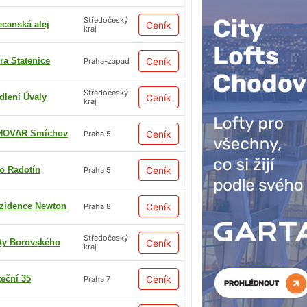
Středočeský
ecanská alej
Ceník
kraj
ra Statenice
Ceník
Praha-západ
Středočeský
dlení Úvaly
Ceník
kraj
HOVAR Smíchov
Ceník
Praha 5
io Radotín
Ceník
Praha 5
zidence Newton
Ceník
Praha 8
Středočeský
ty Borovského
Ceník
kraj
teční 35
Ceník
Praha 7