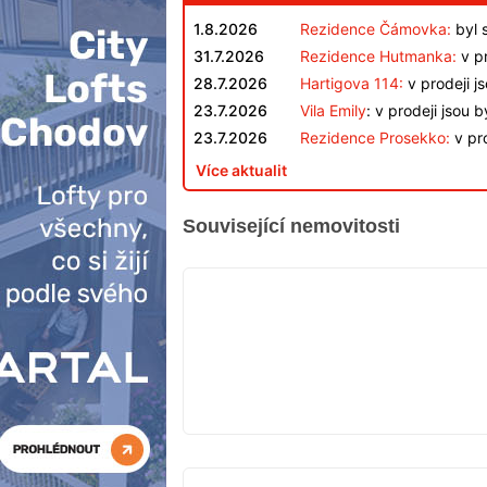
1.8.2026
Rezidence Čámovka:
byl 
31.7.2026
Rezidence Hutmanka:
v pr
28.7.2026
Hartigova 114:
v prodeji j
23.7.2026
Vila Emily
: v prodeji jsou 
23.7.2026
Rezidence Prosekko:
v pro
Více aktualit
Související nemovitosti
VYPRODÁNO