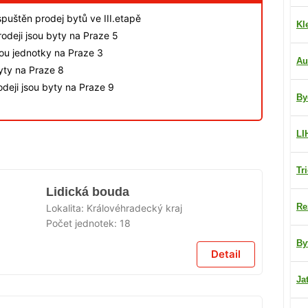
spuštěn prodej bytů ve III.etapě
Kl
odeji jsou byty na Praze 5
sou jednotky na Praze 3
Au
byty na Praze 8
deji jsou byty na Praze 9
By
LI
Tr
Lidická bouda
Re
Lokalita:
Královéhradecký kraj
Počet jednotek:
18
By
Detail
Ja