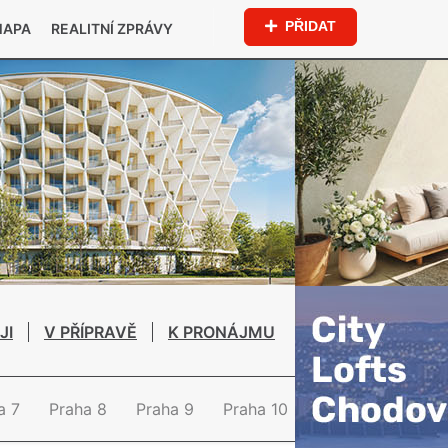
PŘIDAT
MAPA
REALITNÍ ZPRÁVY
JI
V PŘÍPRAVĚ
K PRONÁJMU
a 7
Praha 8
Praha 9
Praha 10