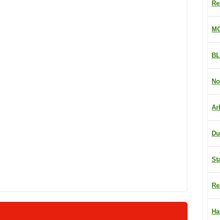
Re
MO
BL
No
Ar
Du
St
Re
Ha