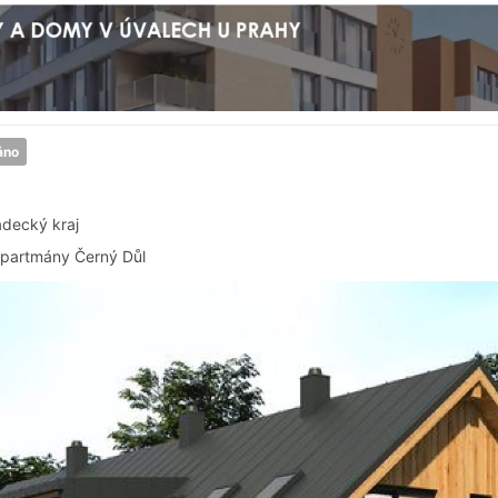
áno
adecký kraj
partmány Černý Důl