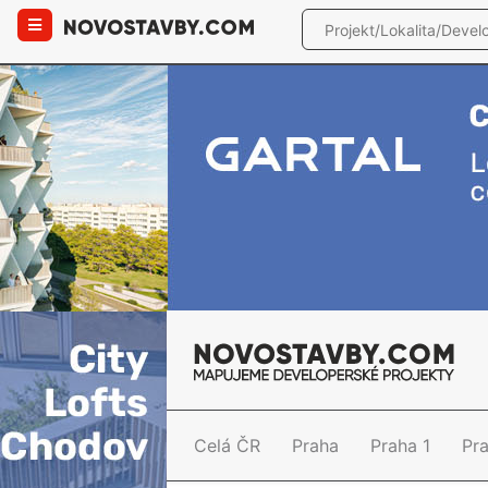
Celá ČR
Praha
Praha 1
Pr