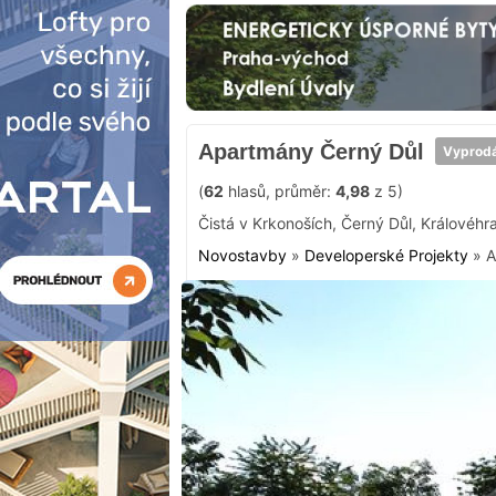
Apartmány Černý Důl
Vyprod
(
62
hlasů, průměr:
4,98
z 5)
Čistá v Krkonoších
,
Černý Důl
,
Královéhr
Novostavby
»
Developerské Projekty
»
A