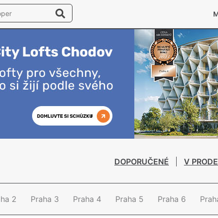
DOPORUČENÉ
V PRODE
aha 2
Praha 3
Praha 4
Praha 5
Praha 6
Prah