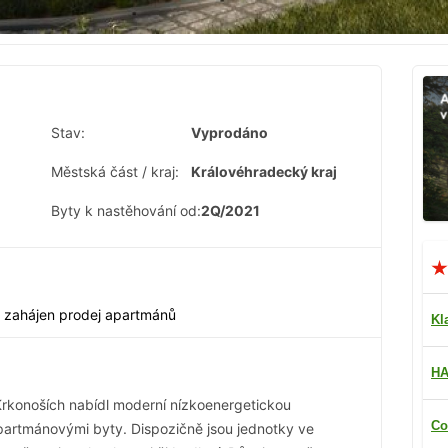
Stav:
Vyprodáno
Městská část / kraj:
Královéhradecký kraj
Byty k nastěhování od:
2Q/2021
l zahájen prodej apartmánů
Kl
HA
Krkonoších nabídl moderní nízkoenergetickou
Co
partmánovými byty. Dispozičně jsou jednotky ve