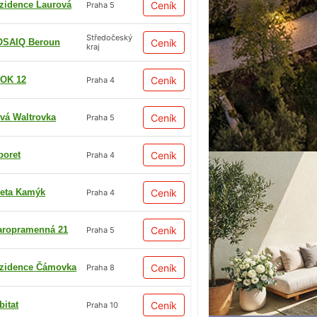
zidence Laurová
Ceník
Praha 5
Středočeský
SAIQ Beroun
Ceník
kraj
OK 12
Ceník
Praha 4
vá Waltrovka
Ceník
Praha 5
boret
Ceník
Praha 4
eta Kamýk
Ceník
Praha 4
aropramenná 21
Ceník
Praha 5
zidence Čámovka
Ceník
Praha 8
bitat
Ceník
Praha 10