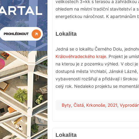
velikostech 3+kk s terasou a zahrádkou a
ohledem na místní tradiční stavitelství a 
energetickou náročnost. K apartmánům b
Lokalita
Jedná se o lokalitu Černého Dolu, jednoh
Královéhradeckého kraje
. Projekt je um
na kterou je z pozemku výhled. V obci je
dostupná města Vrchlabí, Jánské Lázně
vybavenosti rozšiřují a přidávají i širok
celý rok. Nedaleko projektu se momentáln
Byty
,
Čistá
,
Krkonoše
,
2021
,
Vyprodá
Lokalita