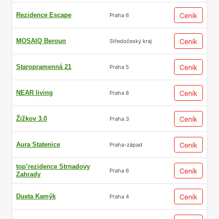
Rezidence Escape
Ceník
Praha 6
MOSAIQ Beroun
Ceník
Středočeský kraj
Staropramenná 21
Ceník
Praha 5
NEAR living
Ceník
Praha 8
Žižkov 3.0
Ceník
Praha 3
Aura Statenice
Ceník
Praha-západ
top’rezidence Strnadovy
Ceník
Praha 6
Zahrady
Dueta Kamýk
Ceník
Praha 4