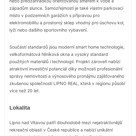
nebo předzahrádkou orientovanou směrem k vodě a
západům slunce. Samozřejmostí je také vlastní parkovací
místo v podzemních garážích s přípravou pro
elektromobilitu a prostorný sklep vhodný pro úschovu kol,
lyží nebo dalšího sportovního vybavení.
Součástí standardů jsou moderní smart home technologie,
velkoformátová hliníková okna a vysoký standard
použitých materiálů i technologií. Projekt zároveň nabízí
atraktivní investiční potenciál díky možnosti profesionální
správy nemovitosti a výnosového pronájmu zajišťovaného
zkušenou společností LIPNO REAL, která v regionu působí
více než 20 let.
Lokalita
Lipno nad Vltavou patří dlouhodobě mezi nejatraktivnější
rekreační oblasti v České republice a nabízí unikátní