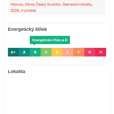
Vltavou
,
Okres Český Krumlov
,
Rekreační lokality
,
2029
,
V prodeji
Energetický štítek
Energetická třída je B
A+
A
B
C
D
E
F
G
H
Lokalita