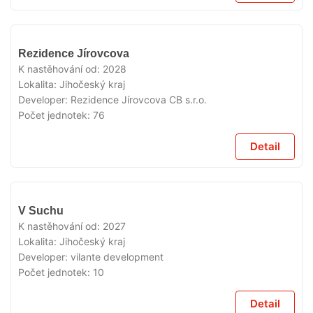
V
Rezidence Jírovcova
PRODEJI
K nastěhování od:
2028
Lokalita:
Jihočeský kraj
Developer:
Rezidence Jírovcova CB s.r.o.
Počet jednotek:
76
Detail
V
V Suchu
PRODEJI
K nastěhování od:
2027
Lokalita:
Jihočeský kraj
Developer:
vilante development
Počet jednotek:
10
Detail