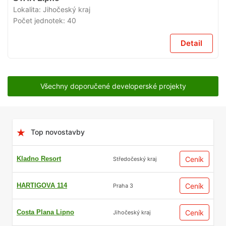
PRODEJI
Lokalita:
Jihočeský kraj
Počet jednotek:
40
Detail
Všechny doporučené developerské projekty
Top novostavby
Kladno Resort
Ceník
Středočeský kraj
HARTIGOVA 114
Ceník
Praha 3
Costa Plana Lipno
Ceník
Jihočeský kraj