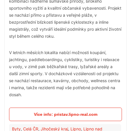
kombinaci nádherné šumavské přírody, širokého
sportovního vyžití a kvalitní občanské vybavenosti. Projekt
se nachází přímo u přístavu a veřejné pláže, v
bezprostřední blízkosti lipenské cyklostezky a inline
magistrály, což vytváří ideální podmínky pro aktivní životní
styl během celého roku.
V letních měsících lokalita nabízí možnosti koupání,
jachtingu, paddleboardingu, cyklistiky, turistiky i relaxace
u vody, v zimě pak běžkařské trasy, lyžařské areály a
další zimní sporty. V docházkové vzdálenosti od projektu
se nachází restaurace, kavárny, obchody, wellness centra
i marina, takže rezidenti mají vše potřebné pohodlně na
dosah.
Více info: pristav.lipno-real.com
Byty
,
Celá ČR
,
Jihočeský kraj
,
Lipno
,
Lipno nad