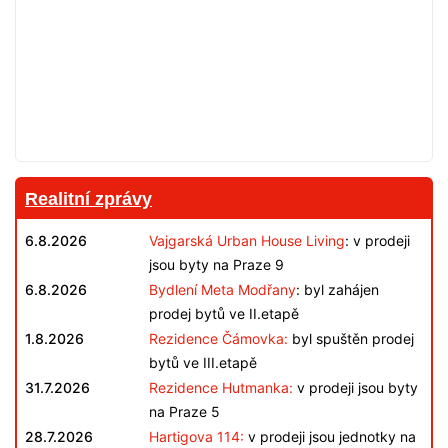
Realitní zprávy
6.8.2026
Vajgarská Urban House Living
: v prodeji
jsou byty na Praze 9
6.8.2026
Bydlení Meta Modřany
: byl zahájen
prodej bytů ve II.etapě
1.8.2026
Rezidence Čámovka:
byl spuštěn prodej
bytů ve III.etapě
31.7.2026
Rezidence Hutmanka:
v prodeji jsou byty
na Praze 5
28.7.2026
Hartigova 114:
v prodeji jsou jednotky na