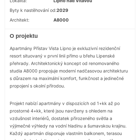
Lokalita:
Lipno nad Vltavou
Byty k nastěhování od:
2029
Architekt:
A8000
O projektu
Apartmány Přístav Vista Lipno je exkluzivní rezidenční
resort situovaný v první linii přímo u břehu Lipenské
přehrady. Architektonický koncept od renomovaného
studia A8000 propojuje moderní nadčasovou architekturu
s důrazem na maximální komfort, funkčnost a jedinečné
propojení s okolní přírodou.
Projekt nabízí apartmány v dispozicích od 1+kk až po
prostorné 4+kk, které jsou navrženy s ohledem na
vzdušnost interiérů, dostatek přirozeného světla a
výjimečné výhledy na vodní hladinu a šumavskou krajinu.
Každý apartmán disponuje vlastním balkonem, terasou