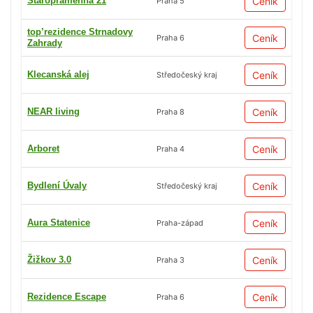
Staropramenná 21
Ceník
Praha 5
top’rezidence Strnadovy
Ceník
Praha 6
Zahrady
Klecanská alej
Ceník
Středočeský kraj
NEAR living
Ceník
Praha 8
Arboret
Ceník
Praha 4
Bydlení Úvaly
Ceník
Středočeský kraj
Aura Statenice
Ceník
Praha-západ
Žižkov 3.0
Ceník
Praha 3
Rezidence Escape
Ceník
Praha 6