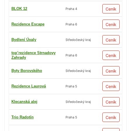
BLOK 12
Ceník
Praha 4
Rezidence Escape
Ceník
Praha 6
Bydlení Úvaly
Ceník
Středočeský kraj
top’rezidence Strnadovy
Ceník
Praha 6
Zahrady
Byty Borovského
Ceník
Středočeský kraj
Rezidence Laurová
Ceník
Praha 5
Klecanská alej
Ceník
Středočeský kraj
Trio Radotín
Ceník
Praha 5