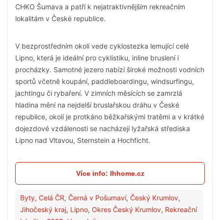
CHKO Šumava a patří k nejatraktivnějším rekreačním
lokalitám v České republice.
V bezprostředním okolí vede cyklostezka lemující celé
Lipno, která je ideální pro cyklistiku, inline bruslení i
procházky. Samotné jezero nabízí široké možnosti vodních
sportů včetně koupání, paddleboardingu, windsurfingu,
jachtingu či rybaření. V zimních měsících se zamrzlá
hladina mění na nejdelší bruslařskou dráhu v České
republice, okolí je protkáno běžkařskými tratěmi a v krátké
dojezdové vzdálenosti se nacházejí lyžařská střediska
Lipno nad Vltavou, Sternstein a Hochficht.
Více info: lhhome.cz
Byty
,
Celá ČR
,
Černá v Pošumaví
,
Český Krumlov
,
Jihočeský kraj
,
Lipno
,
Okres Český Krumlov
,
Rekreační