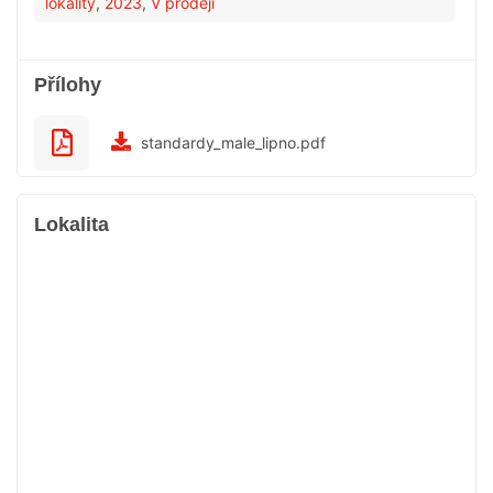
lokality
,
2023
,
V prodeji
Přílohy
standardy_male_lipno.pdf
Lokalita