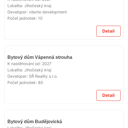
Lokalita:
Jihočeský kraj
Developer:
vilante development
Počet jednotek:
10
Detail
V
Bytový dům Vápenná strouha
PRODEJI
K nastěhování od:
2027
Lokalita:
Jihočeský kraj
Developer:
SŘ Reality s.r.o.
Počet jednotek:
80
Detail
V
Bytový dům Budějovická
PRODEJI
Lokalita:
Jihočeský kraj