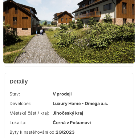
Detaily
Stav:
V prodeji
Developer:
Luxury Home - Omega a.s.
Městská část / kraj:
Jihočeský kraj
Lokalita:
Černá v Pošumaví
Byty k nastěhování od:
2Q/2023