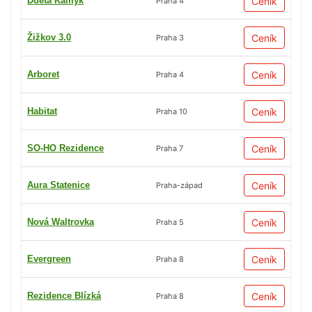
Dueta Kamýk
Ceník
Praha 4
Žižkov 3.0
Ceník
Praha 3
Arboret
Ceník
Praha 4
Habitat
Ceník
Praha 10
SO-HO Rezidence
Ceník
Praha 7
Aura Statenice
Ceník
Praha-západ
Nová Waltrovka
Ceník
Praha 5
Evergreen
Ceník
Praha 8
Rezidence Blízká
Ceník
Praha 8