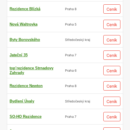
Rezidence Blízká
Ceník
Praha 8
Nová Waltrovka
Ceník
Praha 5
Byty Borovského
Ceník
Středočeský kraj
Jateční 35
Ceník
Praha 7
top’rezidence Strnadovy
Ceník
Praha 6
Zahrady
Rezidence Newton
Ceník
Praha 8
Bydlení Úvaly
Ceník
Středočeský kraj
SO-HO Rezidence
Ceník
Praha 7