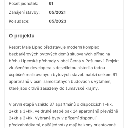
Počet jednotek:
61
Zahájení stavby:
05/2021
Kolaudace:
05/2023
O projektu
Resort Malé Lipno představuje moderní komplex
bezbariérových bytových domů situovaných přímo na
břehu Lipenské přehrady v obci Černá v Pošumaví. Projekt
zkušeného developera s desetiletou historií a řadou
úspěšně realizovaných bytových staveb nabízí celkem 61
apartmánů v osmi samostatných budovách s výtahem,
které jsou citlivě zasazeny do šumavské krajiny.
V první etapě vzniklo 37 apartmánů o dispozicích 1+kk,
2+kk a 3+kk, ve druhé etapě pak 24 apartmánů převážně
2+kk a 3+kk. Vybrané byty v přízemí disponují
předzahrádkami, další jednotky mají balkony orientované