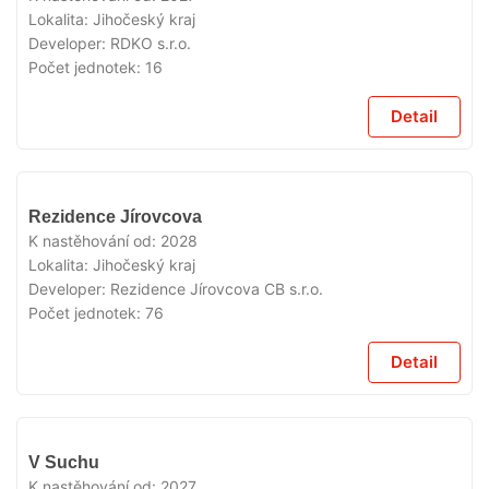
Lokalita:
Jihočeský kraj
Developer:
RDKO s.r.o.
Počet jednotek:
16
Detail
V
Rezidence Jírovcova
PRODEJI
K nastěhování od:
2028
Lokalita:
Jihočeský kraj
Developer:
Rezidence Jírovcova CB s.r.o.
Počet jednotek:
76
Detail
V
V Suchu
PRODEJI
K nastěhování od:
2027