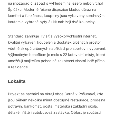
na jihozápad či západ s výhledem na jezero nebo vrchol
Špičáku. Moderně řešené dispozice kladou důraz na
komfort a funkčnost, koupelny jsou vybaveny sprchovým
koutem a vybrané byty 3+kk nabízejí dvě koupelny.
Standard zahrnuje TV síť a vysokorychlostní internet,
kvalitní vybavení koupelen a dostatek úložných prostor
včetně sklepů určených například pro sportovní vybavení.
Výjimečným benefitem je molo s 22 kotevními místy, které
umožňují majitelům pohodlné zakotvení vlastní lodě přímo
u rezidence.
Lokalita
Projekt se nachází na okraji obce Černá v Pošumaví, kde
jsou během několika minut dostupné restaurace, prodejna
potravin, bankomat, pošta, mateřská i základní škola,
dětské hřiště i autobusová zastávka. Oblast je součástí