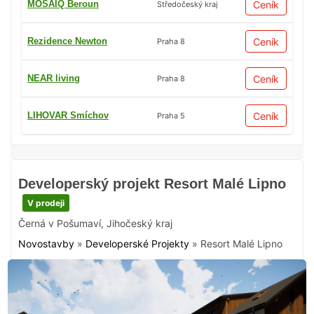
MOSAIQ Beroun
Ceník
Středočeský kraj
Rezidence Newton
Ceník
Praha 8
NEAR living
Ceník
Praha 8
LIHOVAR Smíchov
Ceník
Praha 5
Developerský projekt Resort Malé Lipno
V prodeji
Černá v Pošumaví
,
Jihočeský kraj
Novostavby
»
Developerské Projekty
»
Resort Malé Lipno