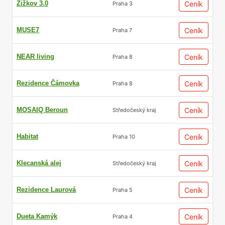
Žižkov 3.0
Ceník
Praha 3
MUSE7
Ceník
Praha 7
NEAR living
Ceník
Praha 8
Rezidence Čámovka
Ceník
Praha 8
MOSAIQ Beroun
Ceník
Středočeský kraj
Habitat
Ceník
Praha 10
Klecanská alej
Ceník
Středočeský kraj
Rezidence Laurová
Ceník
Praha 5
Dueta Kamýk
Ceník
Praha 4