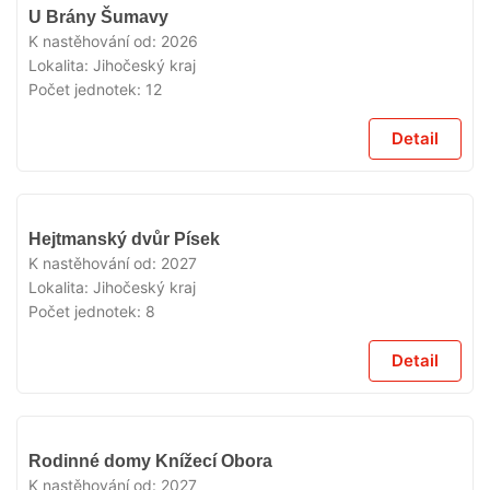
V
U Brány Šumavy
PRODEJI
K nastěhování od:
2026
Lokalita:
Jihočeský kraj
Počet jednotek:
12
Detail
V
Hejtmanský dvůr Písek
PRODEJI
K nastěhování od:
2027
Lokalita:
Jihočeský kraj
Počet jednotek:
8
Detail
V
Rodinné domy Knížecí Obora
PRODEJI
K nastěhování od:
2027