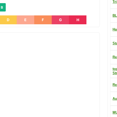
Tr
 B
BL
D
E
F
G
H
Ha
St
Re
to
St
Re
Au
M