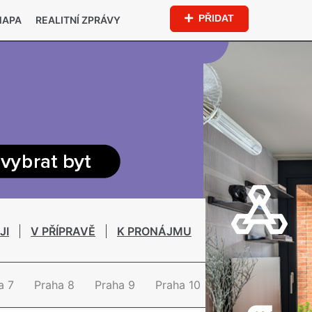
PŘIDAT
MAPA
REALITNÍ ZPRÁVY
JI
V PŘÍPRAVĚ
K PRONÁJMU
a 7
Praha 8
Praha 9
Praha 10