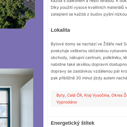
každá s balkónem a nebo terasou. K dokou
Díky použití vysoce kvalitních materiálů 
zateplení se každá z budov pyšní nízkou
Lokalita
Bytové domy se nachází ve Žďáře nad Sáz
poskytuje veškerou občanskou vybavenos
obchody, nákupní centrum, polikliniku, lé
nabídne také skvělou dopravní dostupno
dopravy se zastávkou vzdálenou pár krok
pak přibližně 30 minut jízdy autem nachá
Byty
,
Celá ČR
,
Kraj Vysočina
,
Okres Ž
Vyprodáno
Energetický štítek