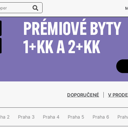
DOPORUČENÉ
V PRODE
aha 2
Praha 3
Praha 4
Praha 5
Praha 6
Prah