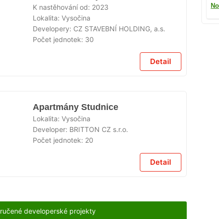
No
K nastěhování od:
2023
Lokalita:
Vysočina
Developery:
CZ STAVEBNÍ HOLDING, a.s.
Počet jednotek:
30
Detail
Apartmány Studnice
Lokalita:
Vysočina
Developer:
BRITTON CZ s.r.o.
Počet jednotek:
20
Detail
ručené developerské projekty