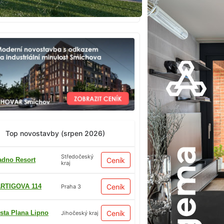
Top novostavby (srpen 2026)
Středočeský
adno Resort
Ceník
kraj
RTIGOVA 114
Ceník
Praha 3
sta Plana Lipno
Ceník
Jihočeský kraj