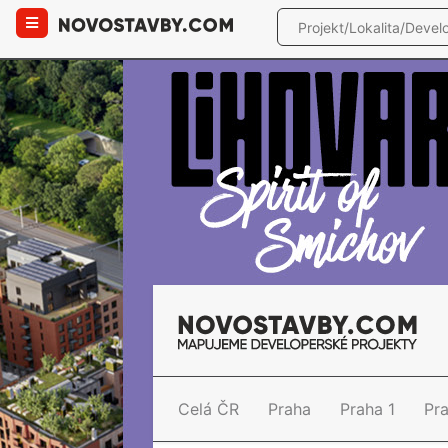
Celá ČR
Praha
Praha 1
Pr