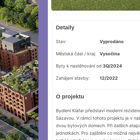
Detaily
Stav:
Vyprodáno
Městská část / kraj:
Vysočina
Byty k nastěhování od:
3Q/2024
Zahájení stavby:
12/2022
O projektu
Bydlení Klafar představí moderní rezidenč
Sázavou. V rámci tohoto projektu je v n
dvou bytových domech. Při dalších etap
jednotkách. Pro zajištění co možná nejv