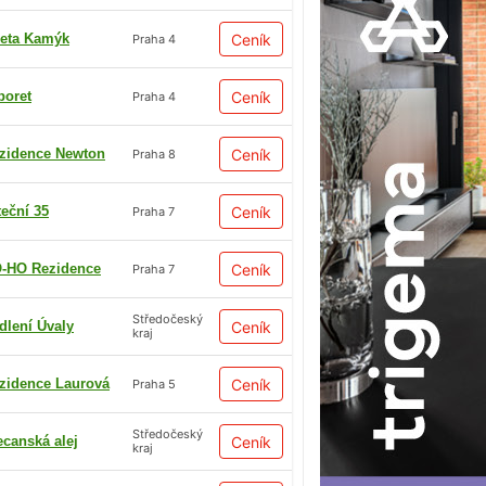
eta Kamýk
Ceník
Praha 4
boret
Ceník
Praha 4
zidence Newton
Ceník
Praha 8
teční 35
Ceník
Praha 7
-HO Rezidence
Ceník
Praha 7
Středočeský
dlení Úvaly
Ceník
kraj
zidence Laurová
Ceník
Praha 5
Středočeský
ecanská alej
Ceník
kraj