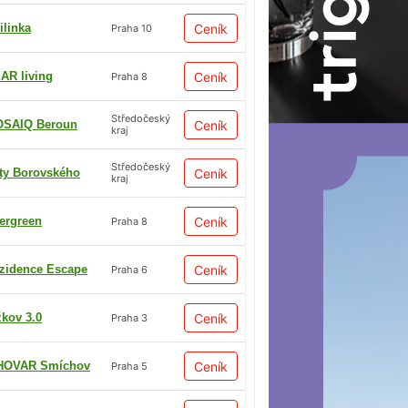
ilinka
Ceník
Praha 10
AR living
Ceník
Praha 8
Středočeský
SAIQ Beroun
Ceník
kraj
Středočeský
ty Borovského
Ceník
kraj
ergreen
Ceník
Praha 8
zidence Escape
Ceník
Praha 6
žkov 3.0
Ceník
Praha 3
HOVAR Smíchov
Ceník
Praha 5