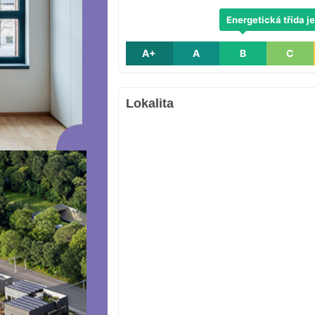
Energetická třída je
A+
A
B
C
Lokalita