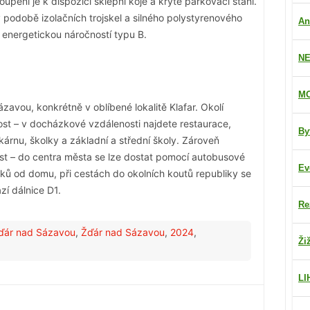
pení je k dispozici sklepní kóje a kryté parkovací stání.
v podobě izolačních trojskel a silného polystyrenového
An
 energetickou náročností typu B.
NE
MO
avou, konkrétně v oblíbené lokalitě Klafar. Okolí
t – v docházkové vzdálenosti najdete restaurace,
By
kárnu, školky a základní a střední školy. Zároveň
st – do centra města se lze dostat pomocí autobusové
Ev
ů od domu, při cestách do okolních koutů republiky se
zí dálnice D1.
Re
ďár nad Sázavou
,
Žďár nad Sázavou
,
2024
,
Ži
LI