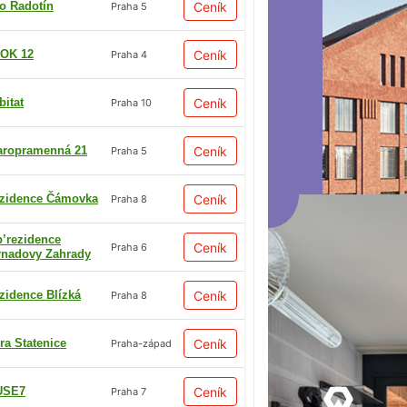
io Radotín
Ceník
Praha 5
OK 12
Ceník
Praha 4
bitat
Ceník
Praha 10
aropramenná 21
Ceník
Praha 5
zidence Čámovka
Ceník
Praha 8
p’rezidence
Ceník
Praha 6
rnadovy Zahrady
zidence Blízká
Ceník
Praha 8
ra Statenice
Ceník
Praha-západ
USE7
Ceník
Praha 7