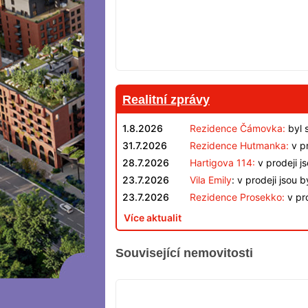
Realitní zprávy
1.8.2026
Rezidence Čámovka:
byl 
31.7.2026
Rezidence Hutmanka:
v pr
28.7.2026
Hartigova 114:
v prodeji j
23.7.2026
Vila Emily
: v prodeji jsou 
23.7.2026
Rezidence Prosekko:
v pro
Více aktualit
Související nemovitosti