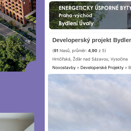
Developerský projekt Bydlen
(
91
hlasů, průměr:
4,90
z 5)
Hrnčířská
,
Žďár nad Sázavou
,
Vysočina
Novostavby
»
Developerské Projekty
»
B