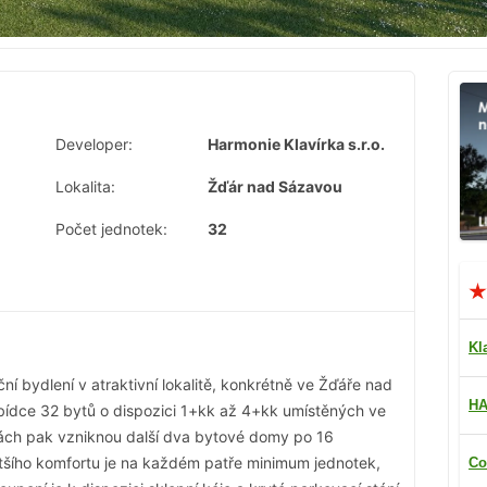
Developer:
Harmonie Klavírka s.r.o.
Lokalita:
Žďár nad Sázavou
Počet jednotek:
32
Kl
ní bydlení v atraktivní lokalitě, konkrétně ve Žďáře nad
HA
abídce 32 bytů o dispozici 1+kk až 4+kk umístěných ve
ách pak vzniknou další dva bytové domy po 16
ětšího komfortu je na každém patře minimum jednotek,
Co