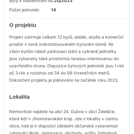
Byty k nastěhování od:
2Q/2023
Počet jednotek:
14
O projektu
Projekt zahrnuje celkem 12 bytů, ateliér, studio a komerční
prostor v nově zrekonstruovaném bytovém domě. Ke
všem bytům náleží parkovací stání a vybrané jednotky
jsou vybaveny také prostornou terasou orientovanou do
uzavřeného dvora. Dispozice bytových jednotek jsou 1+kk
až 3+kk s rozlohou od 34 do 99 čtverečních metrů.
Dokončení projektu je plánováno na začátek roku 2023.
Lokalita
Nemovitost najdete na ulici 24. Dubna v obci Želešice,
která leží v Jihomoravském kraji. Jde o lokalitu v centru
obce, kde je k dispozici základní občanská vybavenost
zahrnující školy, restaurace, obchody, poštu, fotbalové