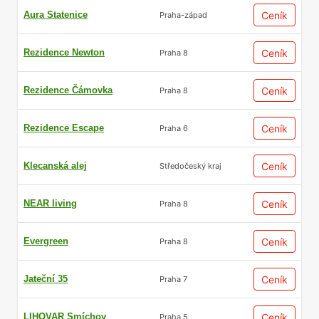
Aura Statenice
Ceník
Praha-západ
Rezidence Newton
Ceník
Praha 8
Rezidence Čámovka
Ceník
Praha 8
Rezidence Escape
Ceník
Praha 6
Klecanská alej
Ceník
Středočeský kraj
NEAR living
Ceník
Praha 8
Evergreen
Ceník
Praha 8
Jateční 35
Ceník
Praha 7
LIHOVAR Smíchov
Ceník
Praha 5