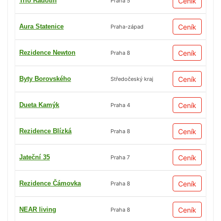
Trio Radotín
Ceník
Praha 5
Aura Statenice
Ceník
Praha-západ
Rezidence Newton
Ceník
Praha 8
Byty Borovského
Ceník
Středočeský kraj
Dueta Kamýk
Ceník
Praha 4
Rezidence Blízká
Ceník
Praha 8
Jateční 35
Ceník
Praha 7
Rezidence Čámovka
Ceník
Praha 8
NEAR living
Ceník
Praha 8