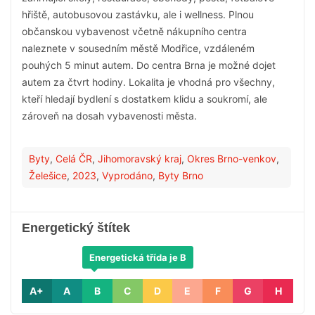
hřiště, autobusovou zastávku, ale i wellness. Plnou
občanskou vybavenost včetně nákupního centra
naleznete v sousedním městě Modřice, vzdáleném
pouhých 5 minut autem. Do centra Brna je možné dojet
autem za čtvrt hodiny. Lokalita je vhodná pro všechny,
kteří hledají bydlení s dostatkem klidu a soukromí, ale
zároveň na dosah vybavenosti města.
Byty
,
Celá ČR
,
Jihomoravský kraj
,
Okres Brno-venkov
,
Želešice
,
2023
,
Vyprodáno
,
Byty Brno
Energetický štítek
Energetická třída je B
A+
A
B
C
D
E
F
G
H