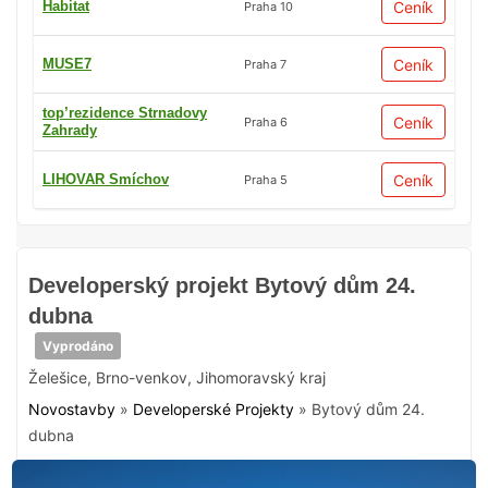
Habitat
Ceník
Praha 10
MUSE7
Ceník
Praha 7
top’rezidence Strnadovy
Ceník
Praha 6
Zahrady
LIHOVAR Smíchov
Ceník
Praha 5
Developerský projekt Bytový dům 24.
dubna
Vyprodáno
Želešice
,
Brno-venkov
,
Jihomoravský kraj
Novostavby
»
Developerské Projekty
»
Bytový dům 24.
dubna