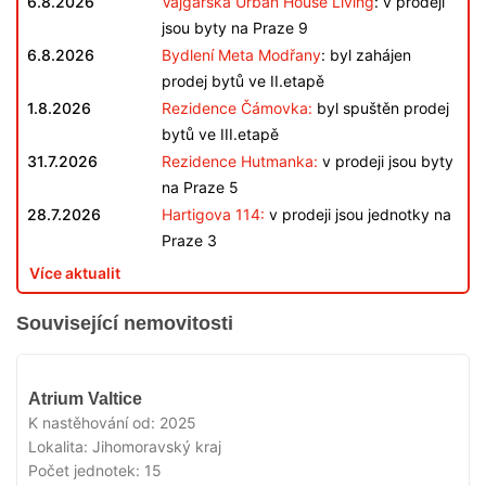
6.8.2026
Vajgarská Urban House Living
: v prodeji
jsou byty na Praze 9
6.8.2026
Bydlení Meta Modřany
: byl zahájen
prodej bytů ve II.etapě
1.8.2026
Rezidence Čámovka:
byl spuštěn prodej
bytů ve III.etapě
31.7.2026
Rezidence Hutmanka:
v prodeji jsou byty
na Praze 5
28.7.2026
Hartigova 114:
v prodeji jsou jednotky na
Praze 3
Více aktualit
Související nemovitosti
VYPRODÁNO
Atrium Valtice
K nastěhování od:
2025
Lokalita:
Jihomoravský kraj
Počet jednotek:
15