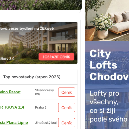
Top novostavby (srpen 2026)
Středočeský
adno Resort
Ceník
kraj
RTIGOVA 114
Ceník
Praha 3
sta Plana Lipno
Ceník
Jihočeský kraj