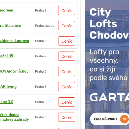
ergreen
Ceník
Praha 8
ra Statenice
Ceník
Praha-západ
zidence Laurová
Ceník
Praha 5
teční 35
Ceník
Praha 7
HOVAR Smíchov
Ceník
Praha 5
AR living
Ceník
Praha 8
žkov 3.0
Ceník
Praha 3
p’rezidence
Ceník
Praha 6
rnadovy Zahrady