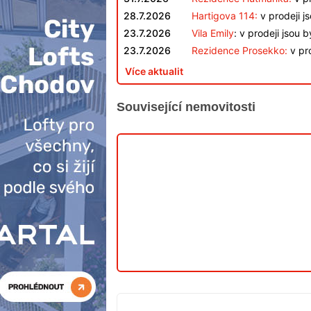
28.7.2026
Hartigova 114:
v prodeji j
23.7.2026
Vila Emily
: v prodeji jsou 
23.7.2026
Rezidence Prosekko:
v pro
Více aktualit
Související nemovitosti
V
PRODEJI