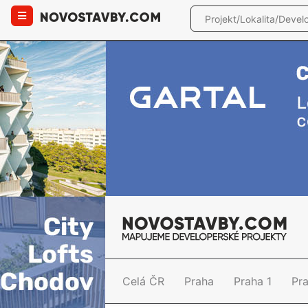
Celá ČR
Praha
Praha 1
Pr