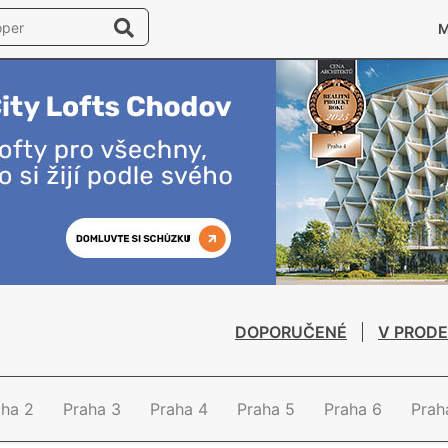
DOPORUČENÉ
V PRODE
aha 2
Praha 3
Praha 4
Praha 5
Praha 6
Prah