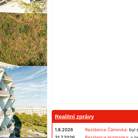
Realitní zprávy
1.8.2026
Rezidence Čámovka:
byl 
31.7.2026
Rezidence Hutmanka:
v pr