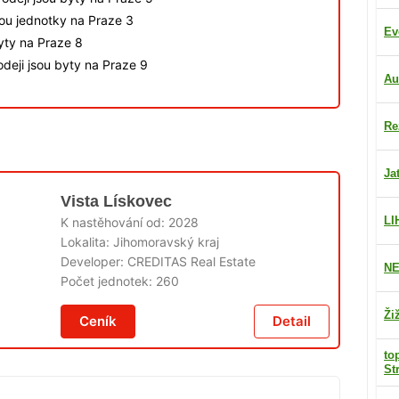
sou jednotky na Praze 3
Ev
byty na Praze 8
deji jsou byty na Praze 9
Au
Re
Ja
Vista Lískovec
LI
K nastěhování od:
2028
Lokalita:
Jihomoravský kraj
Developer:
CREDITAS Real Estate
NE
Počet jednotek:
260
Ži
Ceník
Detail
to
St