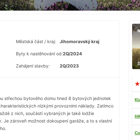
Městská část / kraj:
Jihomoravský kraj
Byty k nastěhování od:
2Q/2024
Zahájení stavby:
2Q/2023
nou střechou bytového domu hned 8 bytových jednotek
Kl
harakteristických nízkými provozními náklady. Zatímco
každé z nich, součástí vybraných je také lodžie
HA
y. Je zároveň možnost dokoupení garáže, a to s vlastní
ého.
Co