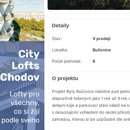
Detaily
Stav:
V prodeji
Lokalita:
Bučovice
Počet jednotek:
8
O projektu
Projekt Byty Bučovice nabídne pod jed
dispozičně řešených jako 1+kk až 4+kk c
sklepní kóje a parkovací stání náleží ke 
s okouzlujícím výhledem do okolní přírod
zahradou, kterou si lze uzpůsobit dle sv