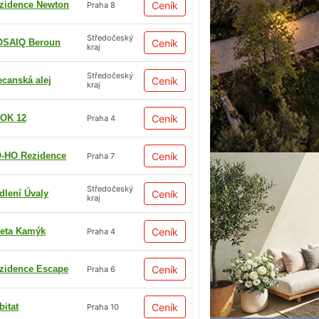
zidence Newton
Ceník
Praha 8
Středočeský
SAIQ Beroun
Ceník
kraj
Středočeský
ecanská alej
Ceník
kraj
OK 12
Ceník
Praha 4
-HO Rezidence
Ceník
Praha 7
Středočeský
dlení Úvaly
Ceník
kraj
eta Kamýk
Ceník
Praha 4
zidence Escape
Ceník
Praha 6
bitat
Ceník
Praha 10