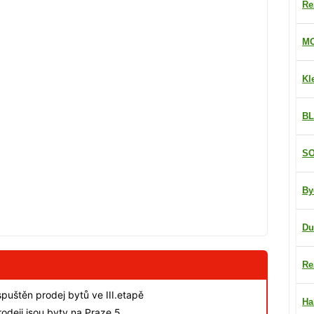
Re
MO
Kl
BL
SO
By
Du
Re
spuštěn prodej bytů ve III.etapě
Ha
odeji jsou byty na Praze 5