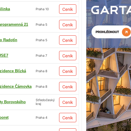
ilinka
Ceník
Praha 10
aropramenná 21
Ceník
Praha 5
io Radotín
Ceník
Praha 5
USE7
Ceník
Praha 7
zidence Blízká
Ceník
Praha 8
zidence Čámovka
Ceník
Praha 8
Středočeský
ty Borovského
Ceník
kraj
boret
Ceník
Praha 4