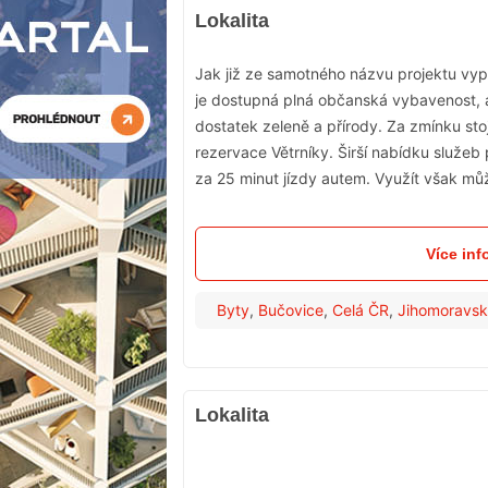
Lokalita
Jak již ze samotného názvu projektu vyp
je dostupná plná občanská vybavenost, a
dostatek zeleně a přírody. Za zmínku stoj
rezervace Větrníky. Širší nabídku služe
za 25 minut jízdy autem. Využít však mů
Více in
Byty
,
Bučovice
,
Celá ČR
,
Jihomoravsk
Lokalita