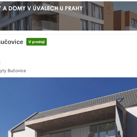
Bučovice
V prodeji
j
yty Bučovice