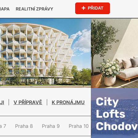
PŘIDAT
MAPA
REALITNÍ ZPRÁVY
JI
V PŘÍPRAVĚ
K PRONÁJMU
a 7
Praha 8
Praha 9
Praha 10