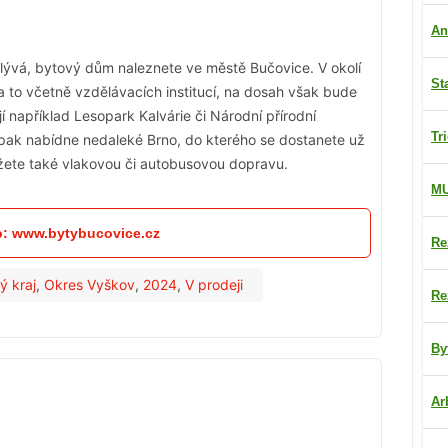
An
lývá, bytový dům naleznete ve městě Bučovice. V okolí
St
 to včetně vzdělávacích institucí, na dosah však bude
í například Lesopark Kalvárie či Národní přírodní
Tr
b pak nabídne nedaleké Brno, do kterého se dostanete už
žete také vlakovou či autobusovou dopravu.
M
fo: www.bytybucovice.cz
Re
ý kraj
,
Okres Vyškov
,
2024
,
V prodeji
Re
By
Ar