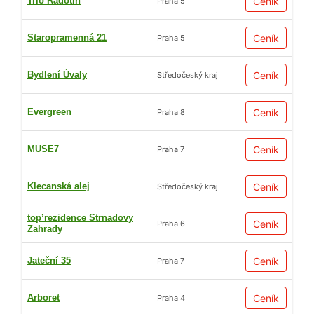
Trio Radotín
Ceník
Praha 5
Staropramenná 21
Ceník
Praha 5
Bydlení Úvaly
Ceník
Středočeský kraj
Evergreen
Ceník
Praha 8
MUSE7
Ceník
Praha 7
Klecanská alej
Ceník
Středočeský kraj
top’rezidence Strnadovy
Ceník
Praha 6
Zahrady
Jateční 35
Ceník
Praha 7
Arboret
Ceník
Praha 4