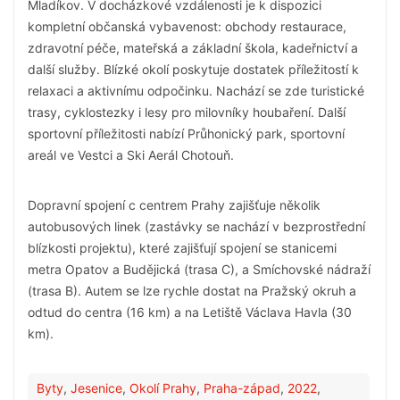
Mladíkov. V docházkové vzdálenosti je k dispozici
kompletní občanská vybavenost: obchody restaurace,
zdravotní péče, mateřská a základní škola, kadeřnictví a
další služby. Blízké okolí poskytuje dostatek příležitostí k
relaxaci a aktivnímu odpočinku. Nachází se zde turistické
trasy, cyklostezky i lesy pro milovníky houbaření. Další
sportovní příležitosti nabízí Průhonický park, sportovní
areál ve Vestci a Ski Aerál Chotouň.
Dopravní spojení c centrem Prahy zajišťuje několik
autobusových linek (zastávky se nachází v bezprostřední
blízkosti projektu), které zajišťují spojení se stanicemi
metra Opatov a Budějická (trasa C), a Smíchovské nádraží
(trasa B). Autem se lze rychle dostat na Pražský okruh a
odtud do centra (16 km) a na Letiště Václava Havla (30
km).
Byty
,
Jesenice
,
Okolí Prahy
,
Praha-západ
,
2022
,