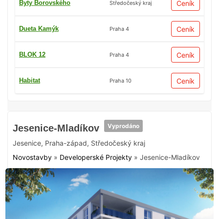
Byty Borovského
Ceník
Středočeský kraj
Dueta Kamýk
Ceník
Praha 4
BLOK 12
Ceník
Praha 4
Habitat
Ceník
Praha 10
Vyprodáno
Jesenice-Mladíkov
Jesenice
,
Praha-západ
,
Středočeský kraj
Novostavby
»
Developerské Projekty
»
Jesenice-Mladíkov