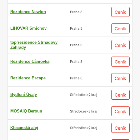
Rezidence Newton
Ceník
Praha 8
LIHOVAR Smíchov
Ceník
Praha 5
top’rezidence Strnadovy
Ceník
Praha 6
Zahrady
Rezidence Čámovka
Ceník
Praha 8
Rezidence Escape
Ceník
Praha 6
Bydlení Úvaly
Ceník
Středočeský kraj
MOSAIQ Beroun
Ceník
Středočeský kraj
Klecanská alej
Ceník
Středočeský kraj