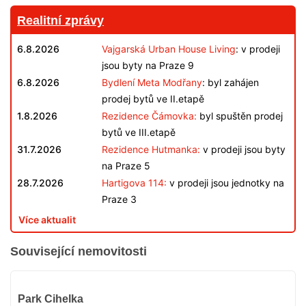
Realitní zprávy
6.8.2026
Vajgarská Urban House Living
: v prodeji
jsou byty na Praze 9
6.8.2026
Bydlení Meta Modřany
: byl zahájen
prodej bytů ve II.etapě
1.8.2026
Rezidence Čámovka:
byl spuštěn prodej
bytů ve III.etapě
31.7.2026
Rezidence Hutmanka:
v prodeji jsou byty
na Praze 5
28.7.2026
Hartigova 114:
v prodeji jsou jednotky na
Praze 3
Více aktualit
Související nemovitosti
VYPRODÁNO
Park Cihelka