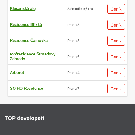
Klecanská alej
Ceník
Středočeský kraj
Rezidence Blízká
Ceník
Praha 8
Rezidence Čámovka
Ceník
Praha 8
top’rezidence Strnadovy
Ceník
Praha 6
Zahrady
Arboret
Ceník
Praha 4
SO-HO Rezidence
Ceník
Praha 7
TOP developeři