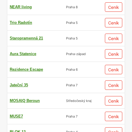
NEAR living
Ceník
Praha 8
Trio Radotín
Ceník
Praha 5
Staropramenná 21
Ceník
Praha 5
Aura Statenice
Ceník
Praha-západ
Rezidence Escape
Ceník
Praha 6
Jateční 35
Ceník
Praha 7
MOSAIQ Beroun
Ceník
Středočeský kraj
MUSE7
Ceník
Praha 7
BLOK 12
Praha 4