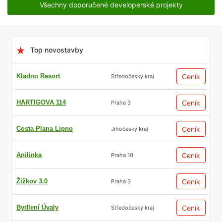
Všechny doporučené developerské projekty
Top novostavby
Kladno Resort
Ceník
Středočeský kraj
HARTIGOVA 114
Ceník
Praha 3
Costa Plana Lipno
Ceník
Jihočeský kraj
Anilinka
Ceník
Praha 10
Žižkov 3.0
Ceník
Praha 3
Bydlení Úvaly
Ceník
Středočeský kraj