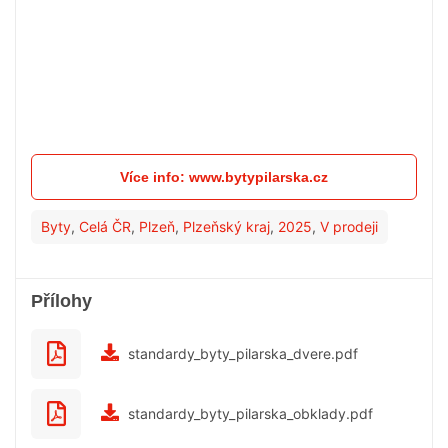
Více info: www.bytypilarska.cz
Byty
,
Celá ČR
,
Plzeň
,
Plzeňský kraj
,
2025
,
V prodeji
Přílohy
standardy_byty_pilarska_dvere.pdf
standardy_byty_pilarska_obklady.pdf