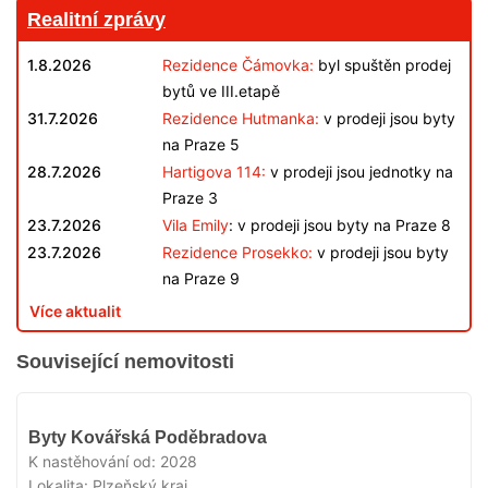
Realitní zprávy
1.8.2026
Rezidence Čámovka:
byl spuštěn prodej
bytů ve III.etapě
31.7.2026
Rezidence Hutmanka:
v prodeji jsou byty
na Praze 5
28.7.2026
Hartigova 114:
v prodeji jsou jednotky na
Praze 3
23.7.2026
Vila Emily
: v prodeji jsou byty na Praze 8
23.7.2026
Rezidence Prosekko:
v prodeji jsou byty
na Praze 9
Více aktualit
Související nemovitosti
V
Byty Kovářská Poděbradova
PRODEJI
K nastěhování od:
2028
Lokalita:
Plzeňský kraj