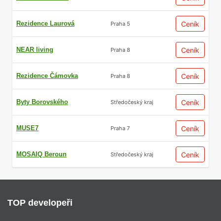
Rezidence Laurová
Ceník
Praha 5
NEAR living
Ceník
Praha 8
Rezidence Čámovka
Ceník
Praha 8
Byty Borovského
Ceník
Středočeský kraj
MUSE7
Ceník
Praha 7
MOSAIQ Beroun
Ceník
Středočeský kraj
TOP developeři