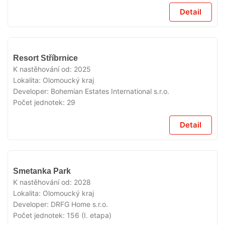
Detail
V
Resort Stříbrnice
PRODEJI
K nastěhování od:
2025
Lokalita:
Olomoucký kraj
Developer:
Bohemian Estates International s.r.o.
Počet jednotek:
29
Detail
V
Smetanka Park
PRODEJI
K nastěhování od:
2028
Lokalita:
Olomoucký kraj
Developer:
DRFG Home s.r.o.
Počet jednotek:
156 (I. etapa)