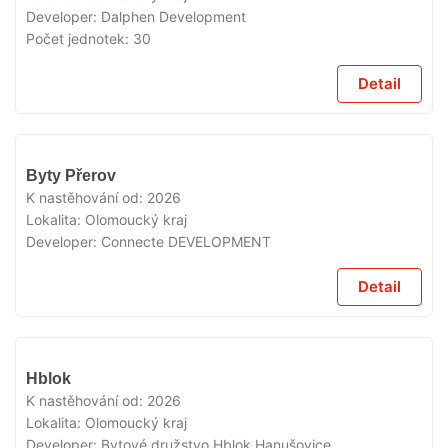
Developer:
Dalphen Development
Počet jednotek:
30
Detail
V
Byty Přerov
PRODEJI
K nastěhování od:
2026
Lokalita:
Olomoucký kraj
Developer:
Connecte DEVELOPMENT
Detail
V
Hblok
PRODEJI
K nastěhování od:
2026
Lokalita:
Olomoucký kraj
Developer:
Bytové družstvo Hblok Hanušovice