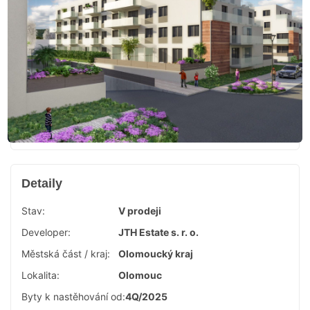
Detaily
Stav:
V prodeji
Developer:
JTH Estate s. r. o.
Městská část / kraj:
Olomoucký kraj
Lokalita:
Olomouc
Byty k nastěhování od:
4Q/2025