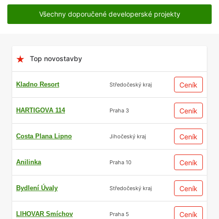
Všechny doporučené developerské projekty
Top novostavby
Kladno Resort
Ceník
Středočeský kraj
HARTIGOVA 114
Ceník
Praha 3
Costa Plana Lipno
Ceník
Jihočeský kraj
Anilinka
Ceník
Praha 10
Bydlení Úvaly
Ceník
Středočeský kraj
LIHOVAR Smíchov
Ceník
Praha 5