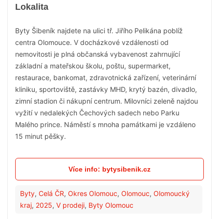
Lokalita
Byty Šibeník najdete na ulici tř. Jiřího Pelikána poblíž
centra Olomouce. V docházkové vzdálenosti od
nemovitosti je plná občanská vybavenost zahrnující
základní a mateřskou školu, poštu, supermarket,
restaurace, bankomat, zdravotnická zařízení, veterinární
kliniku, sportoviště, zastávky MHD, krytý bazén, divadlo,
zimní stadion či nákupní centrum. Milovníci zeleně najdou
vyžití v nedalekých Čechových sadech nebo Parku
Malého prince. Náměstí s mnoha památkami je vzdáleno
15 minut pěšky.
Více info: bytysibenik.cz
Byty
,
Celá ČR
,
Okres Olomouc
,
Olomouc
,
Olomoucký
kraj
,
2025
,
V prodeji
,
Byty Olomouc