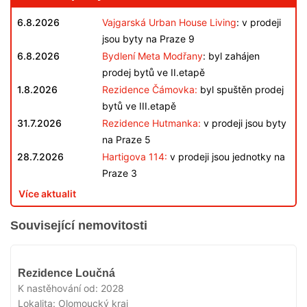
6.8.2026
Vajgarská Urban House Living
: v prodeji
jsou byty na Praze 9
6.8.2026
Bydlení Meta Modřany
: byl zahájen
prodej bytů ve II.etapě
1.8.2026
Rezidence Čámovka:
byl spuštěn prodej
bytů ve III.etapě
31.7.2026
Rezidence Hutmanka:
v prodeji jsou byty
na Praze 5
28.7.2026
Hartigova 114:
v prodeji jsou jednotky na
Praze 3
Více aktualit
Související nemovitosti
V
Rezidence Loučná
PRODEJI
K nastěhování od:
2028
Lokalita:
Olomoucký kraj