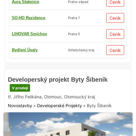
Aura Statenice
Ceník
Praha-západ
SO-HO Rezidence
Ceník
Praha 7
LIHOVAR Smíchov
Ceník
Praha 5
Bydlení Úvaly
Ceník
Středočeský kraj
Developerský projekt Byty Šibeník
V prodeji
tř. Jiřího Pelikána
,
Olomouc
,
Olomoucký kraj
Novostavby
»
Developerské Projekty
»
Byty Šibeník