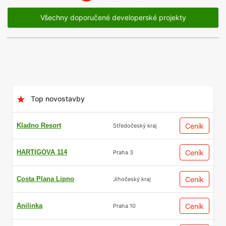
Vpravo
Všechny doporučené developerské projekty
Top novostavby
Kladno Resort
Ceník
Středočeský kraj
HARTIGOVA 114
Ceník
Praha 3
Costa Plana Lipno
Ceník
Jihočeský kraj
Anilinka
Ceník
Praha 10