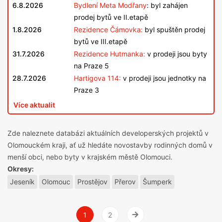
6.8.2026
Bydlení Meta Modřany
: byl zahájen
prodej bytů ve II.etapě
1.8.2026
Rezidence Čámovka:
byl spuštěn prodej
bytů ve III.etapě
31.7.2026
Rezidence Hutmanka:
v prodeji jsou byty
na Praze 5
28.7.2026
Hartigova 114:
v prodeji jsou jednotky na
Praze 3
Více aktualit
Zde naleznete databázi aktuálních developerských projektů v
Olomouckém kraji, ať už hledáte novostavby rodinných domů v
menší obci, nebo byty v krajském městě Olomouci.
Okresy:
Jeseník
Olomouc
Prostějov
Přerov
Šumperk
1
2