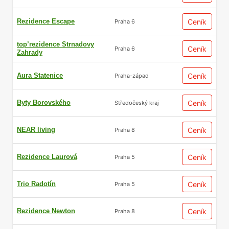
Rezidence Escape
Ceník
Praha 6
top’rezidence Strnadovy
Ceník
Praha 6
Zahrady
Aura Statenice
Ceník
Praha-západ
Byty Borovského
Ceník
Středočeský kraj
NEAR living
Ceník
Praha 8
Rezidence Laurová
Ceník
Praha 5
Trio Radotín
Ceník
Praha 5
Rezidence Newton
Ceník
Praha 8