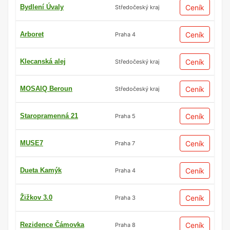
Bydlení Úvaly
Ceník
Středočeský kraj
Arboret
Ceník
Praha 4
Klecanská alej
Ceník
Středočeský kraj
MOSAIQ Beroun
Ceník
Středočeský kraj
Staropramenná 21
Ceník
Praha 5
MUSE7
Ceník
Praha 7
Dueta Kamýk
Ceník
Praha 4
Žižkov 3.0
Ceník
Praha 3
Rezidence Čámovka
Ceník
Praha 8