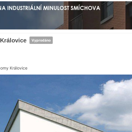
Královice
Vyprodáno
omy Královice