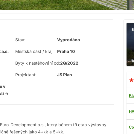
Stav:
Vyprodáno
a.s.
Městská část / kraj:
Praha 10
Byty k nastěhování od:
2Q/2022
Projektant:
JS Plan
e v
stí →
Kl
HA
 Euro-Development a.s., který během tří etap výstavby
Co
ičně řešených jako 4+kk a 5+kk.