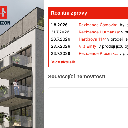
Realitní zprávy
1.8.2026
Rezidence Čámovka:
byl 
31.7.2026
Rezidence Hutmanka:
v pr
28.7.2026
Hartigova 114:
v prodeji j
23.7.2026
Vila Emily
: v prodeji jsou 
23.7.2026
Rezidence Prosekko:
v pro
Více aktualit
Související nemovitosti
VYPRODÁNO