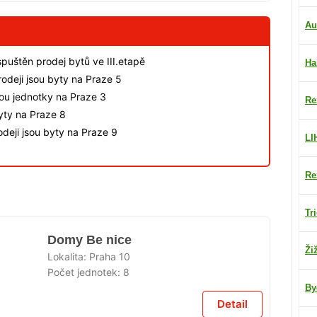
Au
spuštěn prodej bytů ve III.etapě
Ha
odeji jsou byty na Praze 5
sou jednotky na Praze 3
Re
byty na Praze 8
deji jsou byty na Praze 9
LI
Re
Tr
Domy Be nice
Ži
Lokalita:
Praha 10
Počet jednotek:
8
By
Detail