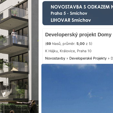
Developerský projekt Domy 
(
69
hlasů, průměr:
5,00
z 5)
K Hájku
,
Královice
,
Praha 10
Novostavby
»
Developerské Projekty
»
D