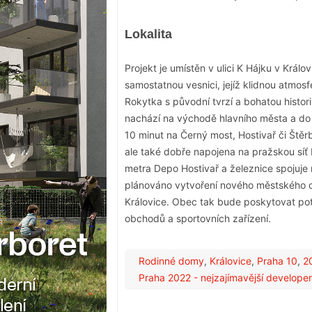
Lokalita
Projekt je umístěn v ulici K Hájku v Králo
samostatnou vesnici, jejíž klidnou atmosf
Rokytka s původní tvrzí a bohatou historií
nachází na východě hlavního města a do 
10 minut na Černý most, Hostivař či Štěr
ale také dobře napojena na pražskou síť M
metra Depo Hostivař a železnice spojuje 
plánováno vytvoření nového městského cen
Královice. Obec tak bude poskytovat pot
obchodů a sportovních zařízení.
Rodinné domy
,
Královice
,
Praha 10
,
2
Praha 2022 - nejzajímavější develope