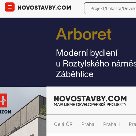
Celá ČR
Praha
Praha 1
Pr