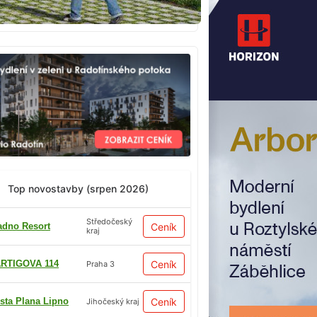
Top novostavby (srpen 2026)
Středočeský
adno Resort
Ceník
kraj
RTIGOVA 114
Ceník
Praha 3
sta Plana Lipno
Ceník
Jihočeský kraj