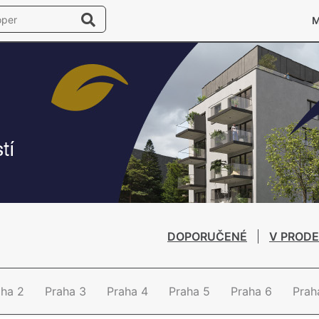
DOPORUČENÉ
V PRODE
aha 2
Praha 3
Praha 4
Praha 5
Praha 6
Prah