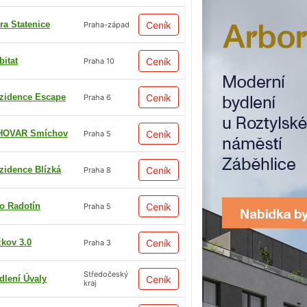
ra Statenice
Ceník
Praha-západ
bitat
Ceník
Praha 10
zidence Escape
Ceník
Praha 6
HOVAR Smíchov
Ceník
Praha 5
zidence Blízká
Ceník
Praha 8
io Radotín
Ceník
Praha 5
žkov 3.0
Ceník
Praha 3
Středočeský
dlení Úvaly
Ceník
kraj