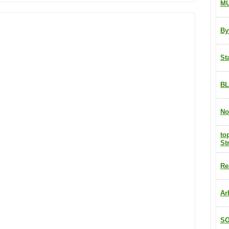
M
By
St
BL
No
to
St
Re
Ar
SO