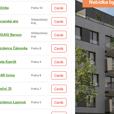
ilinka
Ceník
Praha 10
Středočeský
ecanská alej
Ceník
kraj
Středočeský
SAIQ Beroun
Ceník
kraj
zidence Čámovka
Ceník
Praha 8
eta Kamýk
Ceník
Praha 4
AR living
Ceník
Praha 8
teční 35
Ceník
Praha 7
zidence Laurová
Ceník
Praha 5