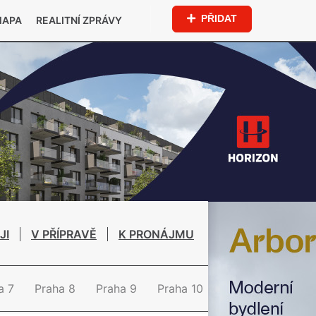
PŘIDAT
MAPA
REALITNÍ ZPRÁVY
JI
V PŘÍPRAVĚ
K PRONÁJMU
a 7
Praha 8
Praha 9
Praha 10