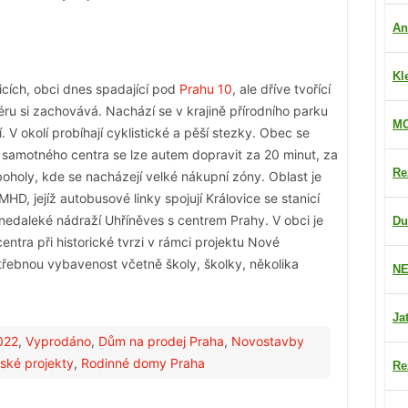
An
Kl
vicích, obci dnes spadající pod
Prahu 10
, ale dříve tvořící
éru si zachovává. Nachází se v krajině přírodního parku
MO
. V okolí probíhají cyklistické a pěší stezky. Obec se
samotného centra se lze autem dopravit za 20 minut, za
Re
boholy, kde se nacházejí velké nákupní zóny. Oblast je
HD, jejíž autobusové linky spojují Královice se stanicí
nedaleké nádraží Uhříněves s centrem Prahy. V obci je
Du
tra při historické tvrzi v rámci projektu Nové
řebnou vybavenost včetně školy, školky, několika
NE
Ja
022
,
Vyprodáno
,
Dům na prodej Praha
,
Novostavby
rské projekty
,
Rodinné domy Praha
Re