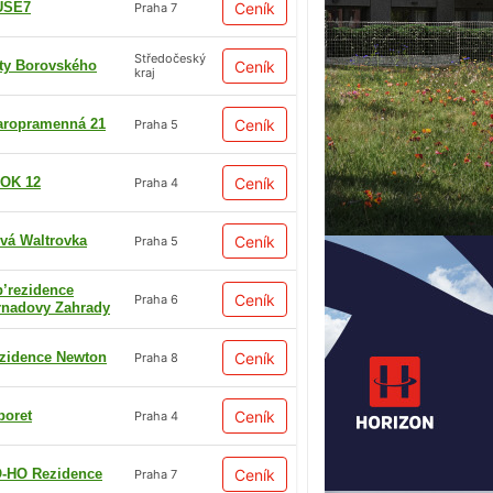
USE7
Ceník
Praha 7
Středočeský
ty Borovského
Ceník
kraj
aropramenná 21
Ceník
Praha 5
OK 12
Ceník
Praha 4
vá Waltrovka
Ceník
Praha 5
p’rezidence
Ceník
Praha 6
rnadovy Zahrady
zidence Newton
Ceník
Praha 8
boret
Ceník
Praha 4
-HO Rezidence
Ceník
Praha 7