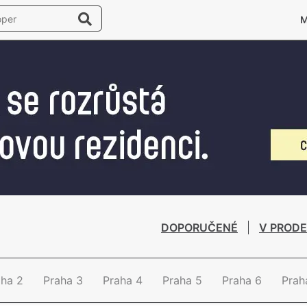
DOPORUČENÉ
V PRODE
aha 2
Praha 3
Praha 4
Praha 5
Praha 6
Prah