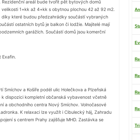
.
Rezidenční areál bude tvořit pět bytových domů
y velikosti 1+kk až 4+kk s obytnou plochou 42 až 92 m2.
An
, díky které budou předzahrádky součástí vybraných
částí ostatních bytů je balkon či lodžie. Majitelé mají
St
podzemních garážích. Součástí domů jsou komerční
Ev
t Exafin.
Re
Re
tí Smíchov a Košíře podél ulic Holečkova a Plzeňská
Re
je k dispozici kompletní občanská vybavenost včetně
zení a obchodního centra Nový Smíchov.
Volnočasové
Re
adronka. K relaxaci lze využít i Cibulecký háj, Zahradu
pojení s centrem Prahy zajišťuje MHD. Zastávka se
Tr