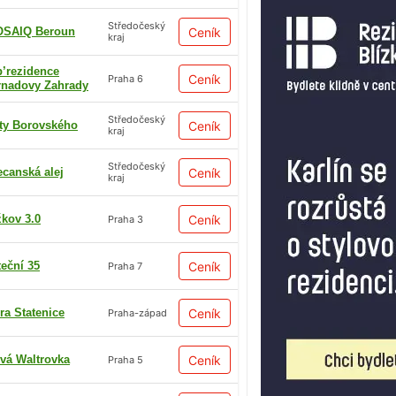
Středočeský
SAIQ Beroun
Ceník
kraj
p’rezidence
Ceník
Praha 6
rnadovy Zahrady
Středočeský
ty Borovského
Ceník
kraj
Středočeský
ecanská alej
Ceník
kraj
žkov 3.0
Ceník
Praha 3
teční 35
Ceník
Praha 7
ra Statenice
Ceník
Praha-západ
vá Waltrovka
Ceník
Praha 5