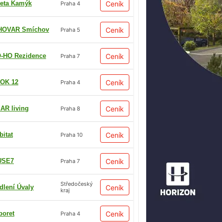
eta Kamýk
Ceník
Praha 4
HOVAR Smíchov
Ceník
Praha 5
-HO Rezidence
Ceník
Praha 7
OK 12
Ceník
Praha 4
AR living
Ceník
Praha 8
bitat
Ceník
Praha 10
USE7
Ceník
Praha 7
Středočeský
dlení Úvaly
Ceník
kraj
boret
Ceník
Praha 4