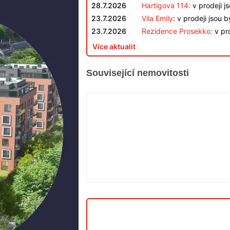
28.7.2026
Hartigova 114:
v prodeji j
23.7.2026
Vila Emily
: v prodeji jsou 
23.7.2026
Rezidence Prosekko:
v pro
Více aktualit
Související nemovitosti
V
PRODEJI