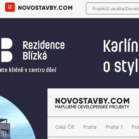
Celá ČR
Praha
Praha 1
Pr