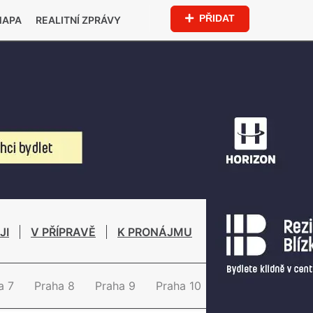
PŘIDAT
MAPA
REALITNÍ ZPRÁVY
JI
V PŘÍPRAVĚ
K PRONÁJMU
a 7
Praha 8
Praha 9
Praha 10