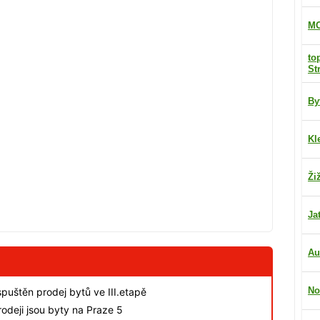
MO
to
St
By
Kl
Ži
Ja
Au
No
spuštěn prodej bytů ve III.etapě
odeji jsou byty na Praze 5