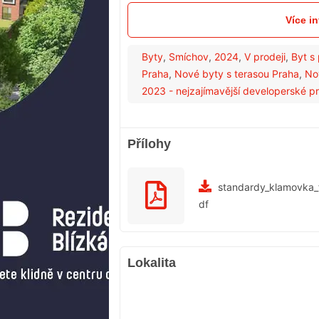
Více i
Byty
,
Smíchov
,
2024
,
V prodeji
,
Byt s
Praha
,
Nové byty s terasou Praha
,
No
2023 - nejzajímavější developerské pr
Přílohy
standardy_klamovka_
df
Lokalita