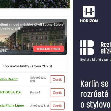
Top novostavby (srpen 2026)
Středočeský
adno Resort
Ceník
kraj
RTIGOVA 114
Ceník
Praha 3
sta Plana Lipno
Ceník
Jihočeský kraj