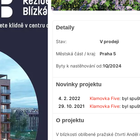
Detaily
Stav:
V prodeji
Městská část / kraj:
Praha 5
Byty k nastěhování od:
1Q/2024
Novinky projektu
4. 2. 2022
Klamovka Five
: byl spuš
29. 10. 2021
Klamovka Five
: byl spu
O projektu
V blízkosti oblíbené pražské čtvrti Andě