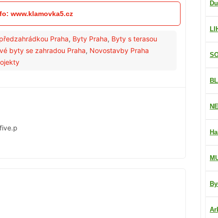
Du
nfo: www.klamovka5.cz
LI
 předzahrádkou Praha
,
Byty Praha
,
Byty s terasou
vé byty se zahradou Praha
,
Novostavby Praha
SO
ojekty
BL
NE
five.p
Ha
M
By
Ar