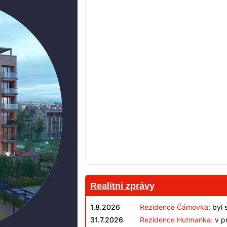
Realitní zprávy
1.8.2026
Rezidence Čámovka:
byl 
31.7.2026
Rezidence Hutmanka:
v pr