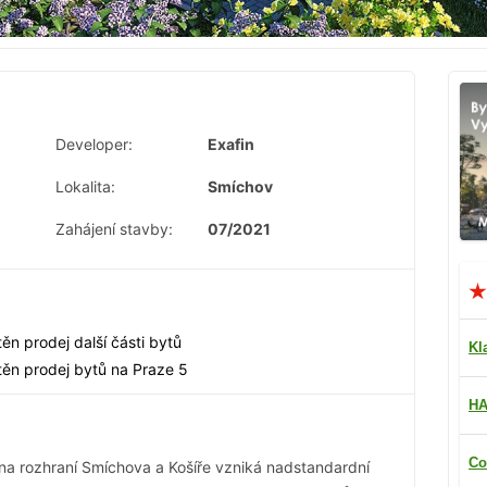
Developer:
Exafin
Lokalita:
Smíchov
Zahájení stavby:
07/2021
těn prodej další části bytů
Kl
štěn prodej bytů na Praze 5
HA
Co
l na rozhraní Smíchova a Košíře vzniká nadstandardní