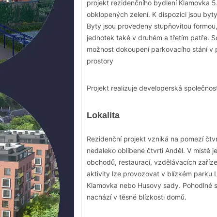
projekt rezidenčního bydlení Klamovka 5
obklopených zelení. K dispozici jsou byt
Byty jsou provedeny stupňovitou formou
jednotek také v druhém a třetím patře. Sou
možnost dokoupení parkovacího stání v 
prostory
Projekt realizuje developerská společnos
Lokalita
Rezidenční projekt vzniká na pomezí čtvr
nedaleko oblíbené čtvrti Anděl. V místě 
obchodů, restaurací, vzdělávacích zaří
aktivity lze provozovat v blízkém parku L
Klamovka nebo Husovy sady.
Pohodlné s
nachází v těsné blízkosti domů.