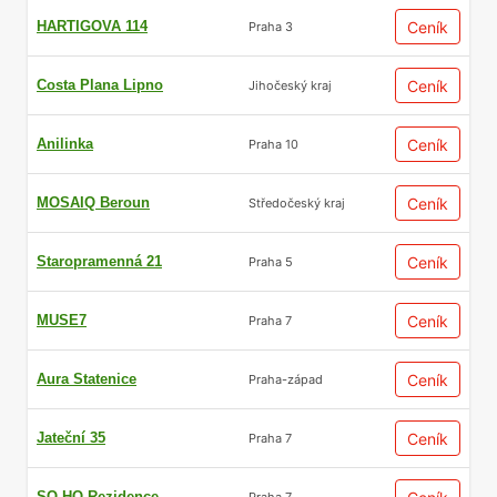
HARTIGOVA 114
Ceník
Praha 3
Costa Plana Lipno
Ceník
Jihočeský kraj
Anilinka
Ceník
Praha 10
MOSAIQ Beroun
Ceník
Středočeský kraj
Staropramenná 21
Ceník
Praha 5
MUSE7
Ceník
Praha 7
Aura Statenice
Ceník
Praha-západ
Jateční 35
Ceník
Praha 7
SO-HO Rezidence
Praha 7