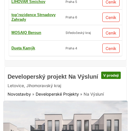
LIHOVAR Smíchov
Ceník
Praha 5
top’rezidence Strnadovy
Ceník
Praha 6
Zahrady
MOSAIQ Beroun
Ceník
Středočeský kraj
Dueta Kamýk
Ceník
Praha 4
V prodeji
Developerský projekt Na Výsluní
Letovice
,
Jihomoravský kraj
Novostavby
»
Developerské Projekty
»
Na Výsluní