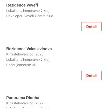
V
Rezidence Veveří
PRODEJI
Lokalita:
Jihomoravský kraj
Developer:
Veveří Centre s.r.o.
Detail
V
Rezidence Veleslavínova
PRODEJI
K nastěhování od:
2028
Lokalita:
Jihomoravský kraj
Počet jednotek:
30
Detail
V
Panorama Dlouhá
PRODEJI
K nastěhování od:
2027