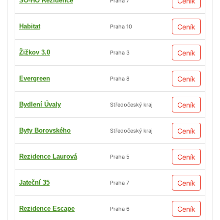
SO-HO Rezidence
Ceník
Praha 7
Habitat
Ceník
Praha 10
Žižkov 3.0
Ceník
Praha 3
Evergreen
Ceník
Praha 8
Bydlení Úvaly
Ceník
Středočeský kraj
Byty Borovského
Ceník
Středočeský kraj
Rezidence Laurová
Ceník
Praha 5
Jateční 35
Ceník
Praha 7
Rezidence Escape
Ceník
Praha 6