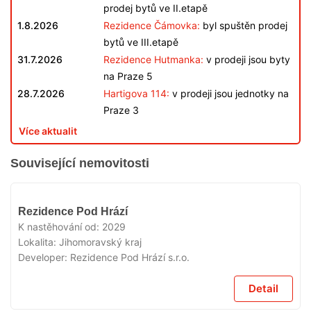
prodej bytů ve II.etapě
1.8.2026
Rezidence Čámovka:
byl spuštěn prodej
bytů ve III.etapě
31.7.2026
Rezidence Hutmanka:
v prodeji jsou byty
na Praze 5
28.7.2026
Hartigova 114:
v prodeji jsou jednotky na
Praze 3
Více aktualit
Související nemovitosti
V
Rezidence Pod Hrází
PRODEJI
K nastěhování od:
2029
Lokalita:
Jihomoravský kraj
Developer:
Rezidence Pod Hrází s.r.o.
Detail