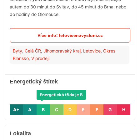
autem do 30 minut do Svitav, do 45 minut do Brna, nebo
do hodiny do Olomouce.
Více info: letovicenavysluni.cz
Byty
,
Celá ČR
,
Jihomoravský kraj
,
Letovice
,
Okres
Blansko
,
V prodeji
Energetický štítek
Energetická třída je B
A+
A
B
C
D
E
F
G
H
Lokalita