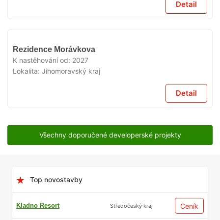
Detail
V
Rezidence Morávkova
PRODEJI
K nastěhování od:
2027
Lokalita:
Jihomoravský kraj
Detail
Všechny doporučené developerské projekty
Top novostavby
Kladno Resort
Ceník
Středočeský kraj