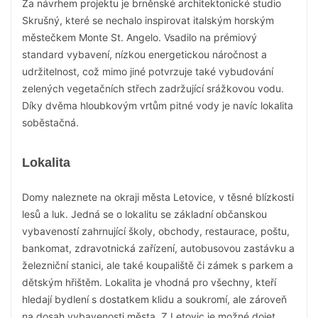
Za návrhem projektu je brněnské architektonické studio
Skrušný, které se nechalo inspirovat italským horským
městečkem Monte St. Angelo. Vsadilo na prémiový
standard vybavení, nízkou energetickou náročnost a
udržitelnost, což mimo jiné potvrzuje také vybudování
zelených vegetačních střech zadržující srážkovou vodu.
Díky dvěma hloubkovým vrtům pitné vody je navíc lokalita
soběstačná.
Lokalita
Domy naleznete na okraji města Letovice, v těsné blízkosti
lesů a luk. Jedná se o lokalitu se základní občanskou
vybaveností zahrnující školy, obchody, restaurace, poštu,
bankomat, zdravotnická zařízení, autobusovou zastávku a
železniční stanici, ale také koupaliště či zámek s parkem a
dětským hřištěm. Lokalita je vhodná pro všechny, kteří
hledají bydlení s dostatkem klidu a soukromí, ale zároveň
na dosah vybavenosti města. Z Letovic je možné dojet