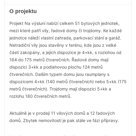
O projektu
Projekt Na výsluní nabízí celkem 51 bytových jednotek,
mezi které patří vily, řadové domy či trojdomy. Ke každé
jednotce náleží vlastní zahrada, parkovací stání a garáž.
Netradiční vily jsou stavěny v terénu, kde jsou z velké
části zakopány, a jejich dispozice je 4+kk, s rozlohou od
164 do 175 metrů čtverečních. Řadové domy mají
dispozici 3+kk a podlahovou plochu 124 metrů
čtverečních. Dalším typem domu jsou raumplany s
dispozicemi 4+kk (140 metrů čtverečních) nebo 5+kk (175
metrů čtverečních). Trojdomy mají dispozici 5+kk a
rozlohu 180 čtverečních metrů.
Aktuálně je v prodeji 11 vilových domů a 12 řadových
domů. Zbytek nemovitostí je pak stále ve fázi přípravy.