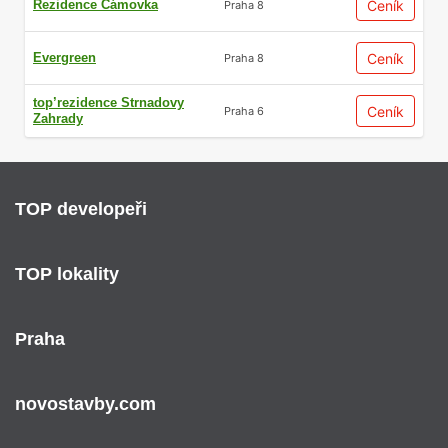
Rezidence Čámovka
Ceník
Praha 8
Evergreen
Ceník
Praha 8
top’rezidence Strnadovy
Ceník
Praha 6
Zahrady
TOP developeři
TOP lokality
Praha
novostavby.com