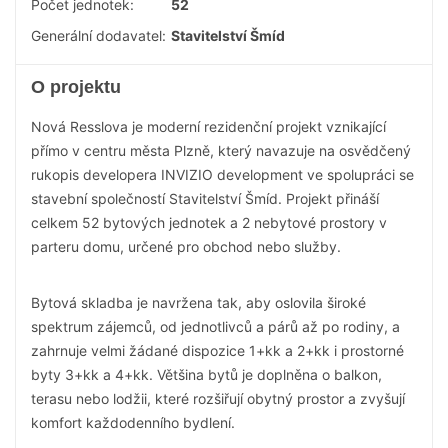
Počet jednotek:
52
Generální dodavatel:
Stavitelství Šmíd
O projektu
Nová Resslova je moderní rezidenční projekt vznikající
přímo v centru města Plzně, který navazuje na osvědčený
rukopis developera INVIZIO development ve spolupráci se
stavební společností Stavitelství Šmíd. Projekt přináší
celkem 52 bytových jednotek a 2 nebytové prostory v
parteru domu, určené pro obchod nebo služby.
Bytová skladba je navržena tak, aby oslovila široké
spektrum zájemců, od jednotlivců a párů až po rodiny, a
zahrnuje velmi žádané dispozice 1+kk a 2+kk i prostorné
byty 3+kk a 4+kk. Většina bytů je doplněna o balkon,
terasu nebo lodžii, které rozšiřují obytný prostor a zvyšují
komfort každodenního bydlení.