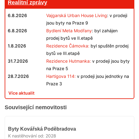
Realitní zprávy
6.8.2026
Vajgarská Urban House Living
: v prodeji
jsou byty na Praze 9
6.8.2026
Bydlení Meta Modřany
: byl zahájen
prodej bytů ve II.etapě
1.8.2026
Rezidence Čámovka:
byl spuštěn prodej
bytů ve III.etapě
31.7.2026
Rezidence Hutmanka:
v prodeji jsou byty
na Praze 5
28.7.2026
Hartigova 114:
v prodeji jsou jednotky na
Praze 3
Více aktualit
Související nemovitosti
V
Byty Kovářská Poděbradova
PRODEJI
K nastěhování od:
2028