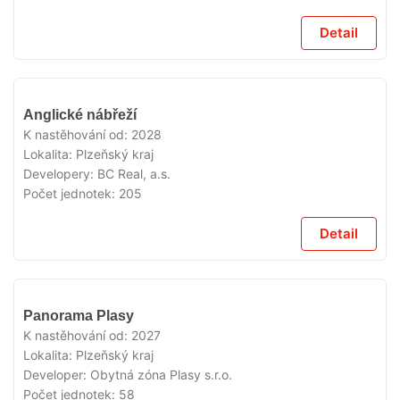
Detail
V
Anglické nábřeží
PRODEJI
K nastěhování od:
2028
Lokalita:
Plzeňský kraj
Developery:
BC Real, a.s.
Počet jednotek:
205
Detail
V
Panorama Plasy
PRODEJI
K nastěhování od:
2027
Lokalita:
Plzeňský kraj
Developer:
Obytná zóna Plasy s.r.o.
Počet jednotek:
58