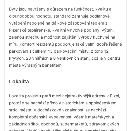
Byty jsou navrženy s důrazem na funkčnost, kvalitu a
dlouhodobou hodnotu, standard zahrnuje podlahové
vytápění napojené na dálkové zásobování teplem z
Plzeňské teplárenské, kvalitní vinylové podlahy, výtah,
zelenou střechu a možnost zajištění výroby kuchyně na
míru. Komfort rezidentů podporuje také velmi dobře řešené
parkování s celkem 43 parkovacími místy, z toho 12
krytých, 23 vnitřních a 8 venkovních stání, což je v centru
města výrazným benefitem.
Lokalita
Lokalita projektu patří mezi nejatraktivnější adresy v Plzni,
protože se nachází přímo v historickém a společenském
srdci města. V docházkové vzdálenosti se nachází
kompletní občanská vybavenost, včetně mateřských a
základních škol, obchodů, supermarketů, zdravotnických
zařízení, úřadů i bank. Milovníci kultury a společenského