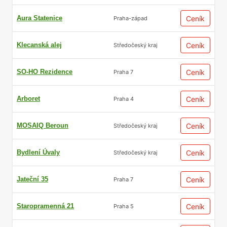
Aura Statenice
Ceník
Praha-západ
Klecanská alej
Ceník
Středočeský kraj
SO-HO Rezidence
Ceník
Praha 7
Arboret
Ceník
Praha 4
MOSAIQ Beroun
Ceník
Středočeský kraj
Bydlení Úvaly
Ceník
Středočeský kraj
Jateční 35
Ceník
Praha 7
Staropramenná 21
Ceník
Praha 5