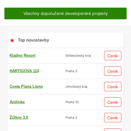
Všechny doporučené developerské projekty
Top novostavby
Kladno Resort
Ceník
Středočeský kraj
HARTIGOVA 114
Ceník
Praha 3
Costa Plana Lipno
Ceník
Jihočeský kraj
Anilinka
Ceník
Praha 10
Žižkov 3.0
Ceník
Praha 3