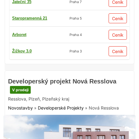
Jateční 35
Ceník
Praha 7
Staropramenná 21
Ceník
Praha 5
Arboret
Ceník
Praha 4
Žižkov 3.0
Ceník
Praha 3
Developerský projekt Nová Resslova
V prodeji
Resslova
,
Plzeň
,
Plzeňský kraj
Novostavby
»
Developerské Projekty
»
Nová Resslova