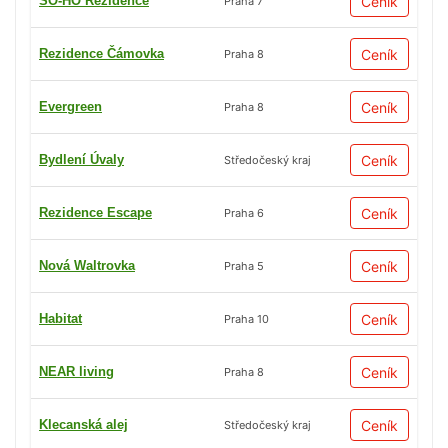
SO-HO Rezidence
Ceník
Praha 7
Rezidence Čámovka
Ceník
Praha 8
Evergreen
Ceník
Praha 8
Bydlení Úvaly
Ceník
Středočeský kraj
Rezidence Escape
Ceník
Praha 6
Nová Waltrovka
Ceník
Praha 5
Habitat
Ceník
Praha 10
NEAR living
Ceník
Praha 8
Klecanská alej
Ceník
Středočeský kraj