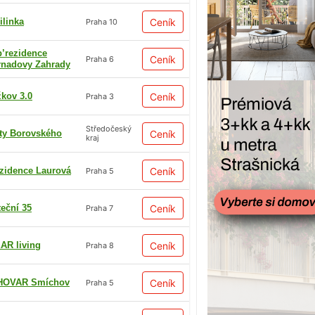
ilinka
Ceník
Praha 10
p’rezidence
Ceník
Praha 6
rnadovy Zahrady
žkov 3.0
Ceník
Praha 3
Středočeský
ty Borovského
Ceník
kraj
zidence Laurová
Ceník
Praha 5
teční 35
Ceník
Praha 7
AR living
Ceník
Praha 8
HOVAR Smíchov
Ceník
Praha 5