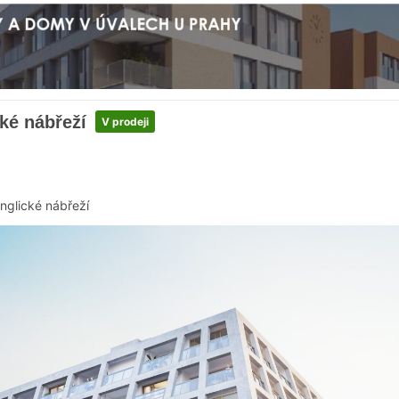
ké nábřeží
V prodeji
nglické nábřeží