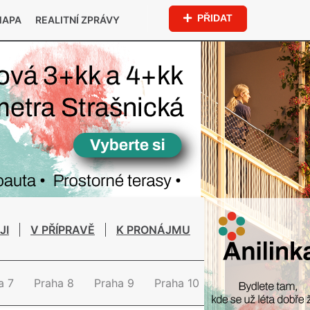
PŘIDAT
MAPA
REALITNÍ ZPRÁVY
JI
V PŘÍPRAVĚ
K PRONÁJMU
a 7
Praha 8
Praha 9
Praha 10