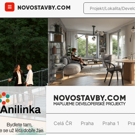
Celá ČR
Praha
Praha 1
Pr