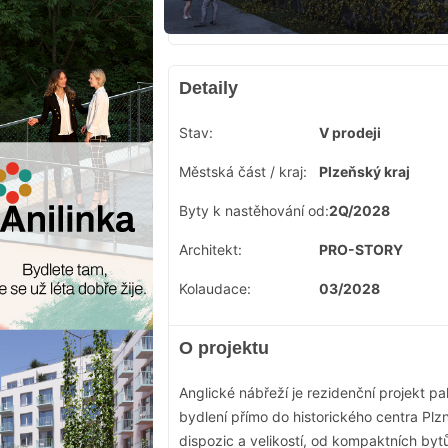
Detaily
Stav:
V prodeji
Městská část / kraj:
Plzeňský kraj
Byty k nastěhování od:
2Q/2028
Architekt:
PRO-STORY
Kolaudace:
03/2028
O projektu
Anglické nábřeží je rezidenční projekt p
bydlení přímo do historického centra Pl
dispozic a velikostí, od kompaktních by