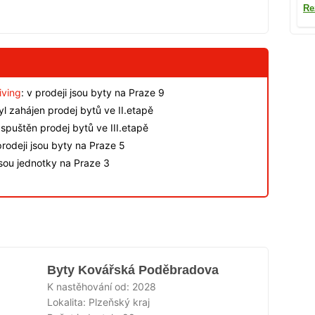
Re
iving
: v prodeji jsou byty na Praze 9
byl zahájen prodej bytů ve II.etapě
spuštěn prodej bytů ve III.etapě
rodeji jsou byty na Praze 5
jsou jednotky na Praze 3
Byty Kovářská Poděbradova
K nastěhování od:
2028
Lokalita:
Plzeňský kraj