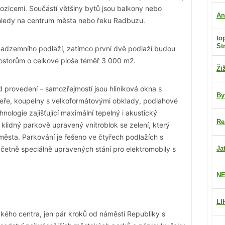
ozicemi. Součástí většiny bytů jsou balkony nebo
An
výhledy na centrum města nebo řeku Radbuzu.
to
St
nadzemního podlaží, zatímco první dvě podlaží budou
storům o celkové ploše téměř 3 000 m2.
Ži
 provedení – samozřejmostí jsou hliníková okna s
By
veře, koupelny s velkoformátovými obklady, podlahové
nologie zajišťující maximální tepelný i akustický
Re
klidný parkově upravený vnitroblok se zelení, který
ěsta. Parkování je řešeno ve čtyřech podlažích s
četně speciálně upravených stání pro elektromobily s
Ja
NE
LI
ckého centra, jen pár kroků od náměstí Republiky s