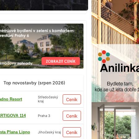
Top novostavby (srpen 2026)
Středočeský
adno Resort
Ceník
kraj
RTIGOVA 114
Ceník
Praha 3
sta Plana Lipno
Ceník
Jihočeský kraj