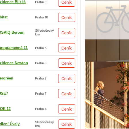
zidence Blízká
Ceník
Praha 8
bitat
Ceník
Praha 10
Středočeský
SAIQ Beroun
Ceník
kraj
aropramenná 21
Ceník
Praha 5
zidence Newton
Ceník
Praha 8
ergreen
Ceník
Praha 8
USE7
Ceník
Praha 7
OK 12
Ceník
Praha 4
Středočeský
dlení Úvaly
Ceník
kraj