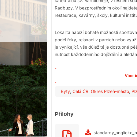
katedrálou sv. Bartoloměje, v těsném so
Radbuzy. V bezprostředním okolí najdet
restaurace, kavárny, školy, kulturní instit
Lokalita nabízí bohaté možnosti sportovní
podél řeky, relaxaci v parcích nebo využi
je vynikající, vše důležité je dostupné
nutnost každodenního dojíždění a hledán
Více 
Byty
,
Celá ČR
,
Okres Plzeň-město
,
Pl
Přílohy
standardy_anglicke_