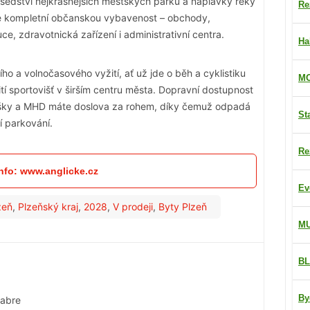
usedství nejkrásnějších městských parků a náplavky řeky
Re
e kompletní občanskou vybavenost – obchody,
uce, zdravotnická zařízení i administrativní centra.
Ha
ho a volnočasového vyžití, ať už jde o běh a cyklistiku
MO
tí sportovišť v širším centru města. Dopravní dostupnost
 pěšky a MHD máte doslova za rohem, díky čemuž odpadá
St
í parkování.
Re
info: www.anglicke.cz
Ev
zeň
,
Plzeňský kraj
,
2028
,
V prodeji
,
Byty Plzeň
M
BL
By
nabre