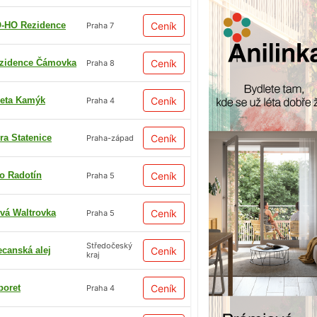
-HO Rezidence
Ceník
Praha 7
zidence Čámovka
Ceník
Praha 8
eta Kamýk
Ceník
Praha 4
ra Statenice
Ceník
Praha-západ
io Radotín
Ceník
Praha 5
vá Waltrovka
Ceník
Praha 5
Středočeský
ecanská alej
Ceník
kraj
boret
Ceník
Praha 4