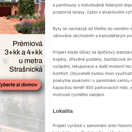
a penthousy s individuálně řešenými disp
prostorné terasy, často s atraktivními 
Byty se nacházejí od třetího do osmého 
věnována obchodním a kancelářským pro
Projekt klade důraz na špičkový standard
trojskly, dřevěné podlahy, bezfalcové d
vytápění, rekuperace a další moderní tech
komfort. Obyvatelé budou moci využívat 
poskytne soukromí i v samotném centru m
kapacitou téměř 400 parkovacích míst, v
možností rychlého nabíjení.
Lokalita
Projekt vyrůstá v samotném srdci histori