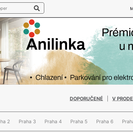
DOPORUČENÉ
V PRODE
aha 2
Praha 3
Praha 4
Praha 5
Praha 6
Prah