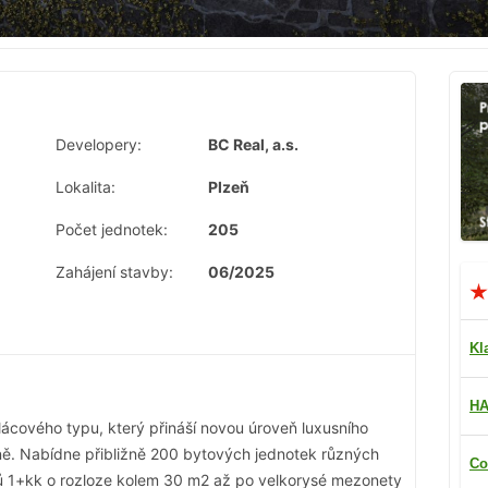
Developery:
BC Real, a.s.
Lokalita:
Plzeň
Počet jednotek:
205
Zahájení stavby:
06/2025
Kl
HA
alácového typu, který přináší novou úroveň luxusního
zně. Nabídne přibližně 200 bytových jednotek různých
Co
tů 1+kk o rozloze kolem 30 m2 až po velkorysé mezonety