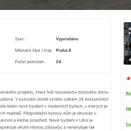
Stav:
Vyprodáno
Městská část / kraj:
Praha 8
Počet jednotek:
24
perského projektu, který řeší novostavbu bytového domu
Kl
. Budilova. V bytovém domě vzniklo celkem 24 exkluzivních
la lidem nové bydlení v moderních bytech, v kterých je
HA
 majitelů. Pětipodlažní bytový dům je situován v
ukromí a klidné prostředí. Nové bydlení v Libni je
Co
espektuje okolní vilovou zástavbu a nenarušuje tak