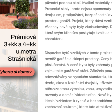
původní podobu okolí. Kvalitní materiál
Prosecké skály, proto nejsou opomenuty a
dvojsklem, protipožární, bezpečnostní d
prostoru garáží. Projekt, který dává vzni
Všechny nové byty byly zkolaudovány. De
která svým klientům poskytuje kvalitu a
charakteru.
Dispozice bytů vzniklých v tomto projek
rovněž garáže a sklepní prostory. Ceny b
příslušenství. V ceně bytu byly zahrnuty
zájmu také garážové stání. Záleželo pouz
odevzdávány ve vysokém standardu, kter
dveře, okna s izolačními dvojskly, třívr
otěruvzdornou výmalbu, vanu, umyvadlo,
rozvody a domácí videotelefon. Nové byd
ideální vzhledem k rychlé a bezproblémo
zachování soukromí, které tato atraktivní 