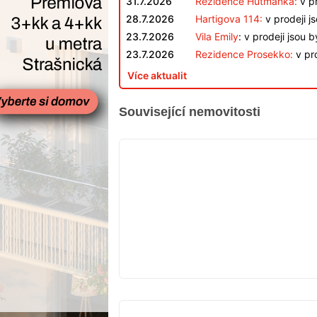
31.7.2026
Rezidence Hutmanka:
v pr
28.7.2026
Hartigova 114:
v prodeji j
23.7.2026
Vila Emily
: v prodeji jsou 
23.7.2026
Rezidence Prosekko:
v pro
Více aktualit
Související nemovitosti
VYPRODÁNO