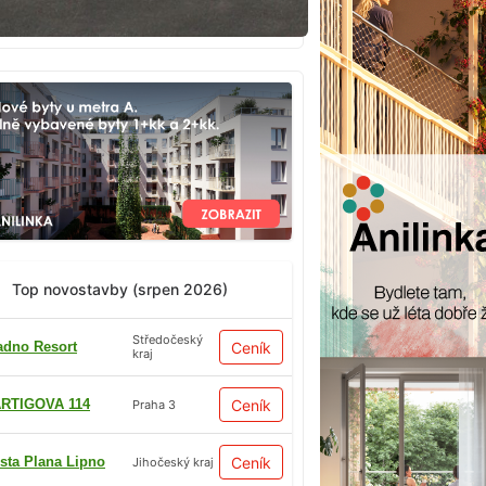
Top novostavby (srpen 2026)
Středočeský
adno Resort
Ceník
kraj
RTIGOVA 114
Ceník
Praha 3
sta Plana Lipno
Ceník
Jihočeský kraj