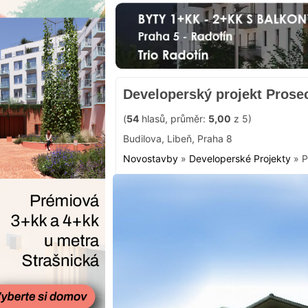
Developerský projekt Prose
(
54
hlasů, průměr:
5,00
z 5)
Budilova
,
Libeň‎
,
Praha 8
Novostavby
»
Developerské Projekty
»
P