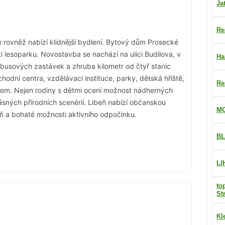
Ja
Re
le rovněž nabízí klidnější bydlení. Bytový dům Prosecké
i lesoparku. Novostavba se nachází na ulici Budilova, v
Ha
busových zastávek a zhruba kilometr od čtyř stanic
hodní centra, vzdělávací instituce, parky, dětská hřiště,
Re
em. Nejen rodiny s dětmi ocení možnost nádherných
ásných přírodních scenérií. Libeň nabízí občanskou
MO
ň a bohaté možnosti aktivního odpočinku.
BL
LI
to
St
Kl