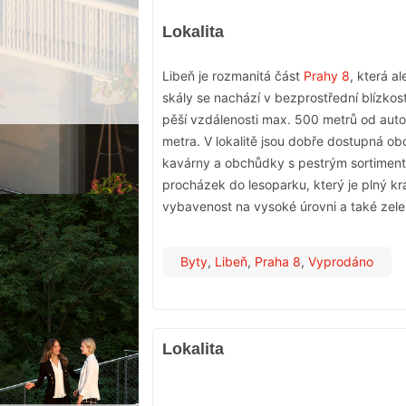
Lokalita
Libeň je rozmanitá část
Prahy 8
, která a
skály se nachází v bezprostřední blízkost
pěší vzdálenosti max. 500 metrů od auto
metra. V lokalitě jsou dobře dostupná obc
kavárny a obchůdky s pestrým sortiment
procházek do lesoparku, který je plný kr
vybavenost na vysoké úrovni a také zele
Byty
,
Libeň
,
Praha 8
,
Vyprodáno
Lokalita