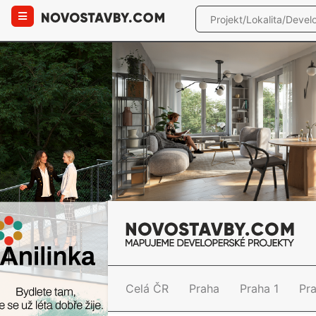
Celá ČR
Praha
Praha 1
Pr