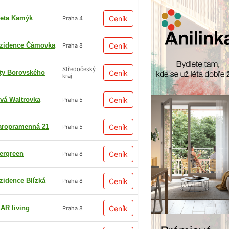
eta Kamýk
Ceník
Praha 4
zidence Čámovka
Ceník
Praha 8
Středočeský
ty Borovského
Ceník
kraj
vá Waltrovka
Ceník
Praha 5
aropramenná 21
Ceník
Praha 5
ergreen
Ceník
Praha 8
zidence Blízká
Ceník
Praha 8
AR living
Ceník
Praha 8