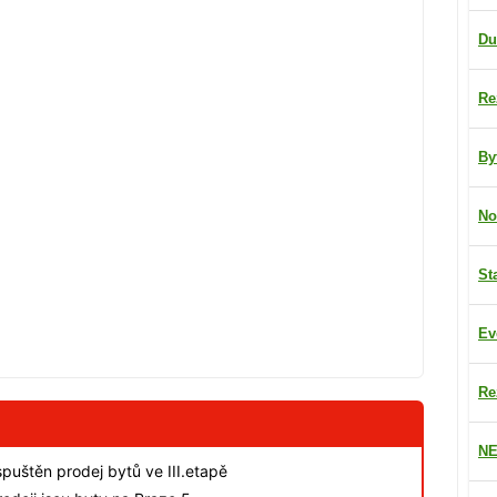
Du
Re
By
No
St
Ev
Re
NE
spuštěn prodej bytů ve III.etapě