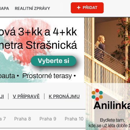
PŘIDAT
MAPA
REALITNÍ ZPRÁVY
JI
V PŘÍPRAVĚ
K PRONÁJMU
a 7
Praha 8
Praha 9
Praha 10