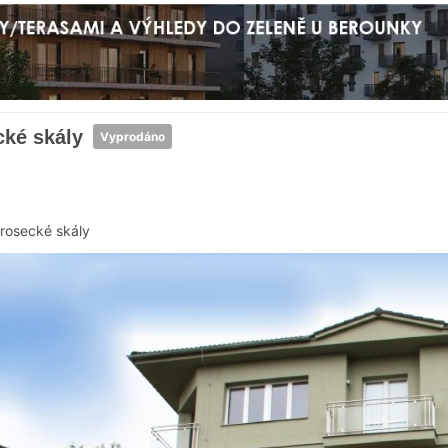
cké skály
Vyprodáno
rosecké skály