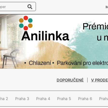
DOPORUČENÉ
V PRODE
aha 2
Praha 3
Praha 4
Praha 5
Praha 6
Prah