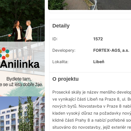
Detaily
ID:
1572
Developery:
FORTEX-AGS, a.s.
Lokalita:
Libeň‎
O projektu
Prosecké skály je název menšího develo
ve vynikající části Libeň na Praze 8, ul
nových bytů. Novostavba v Praze 8 nabíd
kladen vysoký důraz na požadavky nových
klidné části Prahy 8 a nabízí potřebné so
situováno do novostavby, jejíž exteriér r