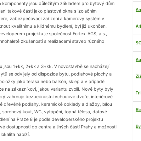
y a komponenty jsou důležitým základem pro bytový dům
An
ni takové části jako plastová okna s izolačním
veře, zabezpečovací zařízení a kamerový systém v
knout kvalitnímu a klidnému bydlení, byl již ukončen.
Ar
veloperem projektu je společnost Fortex-AGS, a.s.,
 mnohaleté zkušeností s realizacemi staveb různého
SO
Au
tu jsou 1+kk, 2+kk a 3+kk. V novostavbě se nacházejí
ytů se odvíjely od dispozice bytu, podlahové plochy a
Ži
 položky jako terasa nebo balkón, sklep a v případě
e na zákazníkovi, jakou variantu zvolil. Nové byty byly
Tr
ý zahrnuje bezpečnostní vchodové dveře, interiérové
stvé dřevěné podlahy, keramické obklady a dlažby, bílou
Re
 sprchový kout, WC, vytápění, topná tělesa, datové
lení na Praze 8 je podle developerského projektu
vé dostupnosti do centra a jiných částí Prahy a možnosti
By
lokalita nabízí.