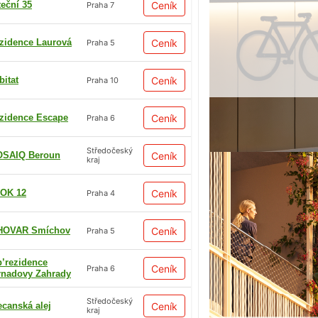
teční 35
Ceník
Praha 7
zidence Laurová
Ceník
Praha 5
bitat
Ceník
Praha 10
zidence Escape
Ceník
Praha 6
Středočeský
SAIQ Beroun
Ceník
kraj
OK 12
Ceník
Praha 4
HOVAR Smíchov
Ceník
Praha 5
p’rezidence
Ceník
Praha 6
rnadovy Zahrady
Středočeský
ecanská alej
Ceník
kraj