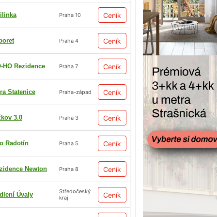
ilinka
Ceník
Praha 10
boret
Ceník
Praha 4
-HO Rezidence
Ceník
Praha 7
ra Statenice
Ceník
Praha-západ
žkov 3.0
Ceník
Praha 3
io Radotín
Ceník
Praha 5
zidence Newton
Ceník
Praha 8
Středočeský
dlení Úvaly
Ceník
kraj