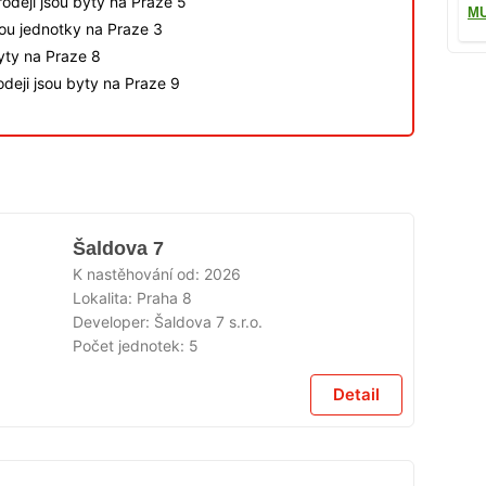
odeji jsou byty na Praze 5
M
sou jednotky na Praze 3
byty na Praze 8
deji jsou byty na Praze 9
Šaldova 7
K nastěhování od:
2026
Lokalita:
Praha 8
Developer:
Šaldova 7 s.r.o.
Počet jednotek:
5
Detail