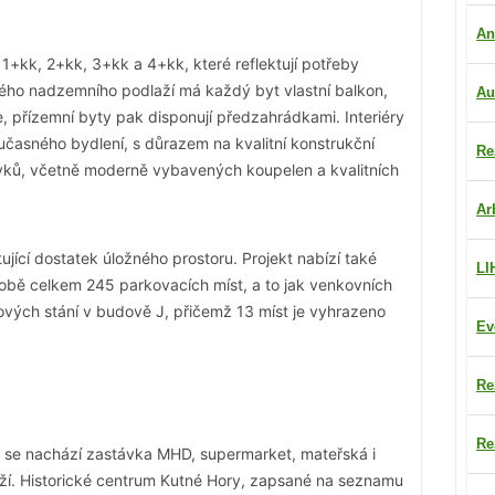
An
1+kk, 2+kk, 3+kk a 4+kk, které reflektují potřeby
uhého nadzemního podlaží má každý byt vlastní balkon,
Au
e, přízemní byty pak disponují předzahrádkami. Interiéry
časného bydlení, s důrazem na kvalitní konstrukční
Re
prvků, včetně moderně vybavených koupelen a kvalitních
Ar
jící dostatek úložného prostoru. Projekt nabízí také
LI
obě celkem 245 parkovacích míst, a to jak venkovních
ových stání v budově J, přičemž 13 míst je vyhrazeno
Ev
Re
Re
 se nachází zastávka MHD, supermarket, mateřská i
aží. Historické centrum Kutné Hory, zapsané na seznamu