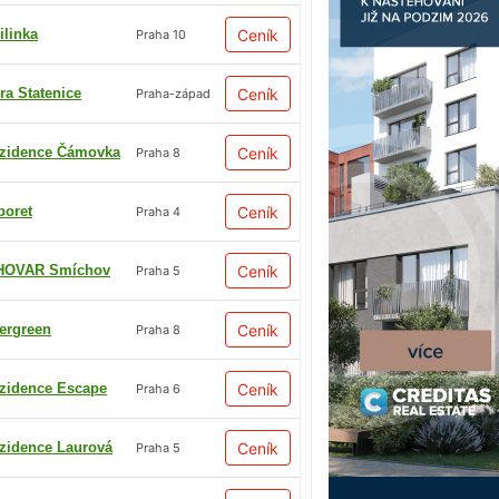
ilinka
Ceník
Praha 10
ra Statenice
Ceník
Praha-západ
zidence Čámovka
Ceník
Praha 8
boret
Ceník
Praha 4
HOVAR Smíchov
Ceník
Praha 5
ergreen
Ceník
Praha 8
zidence Escape
Ceník
Praha 6
zidence Laurová
Ceník
Praha 5