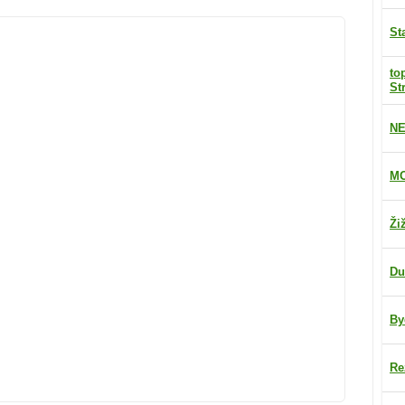
St
to
St
NE
MO
Ži
Du
By
Re