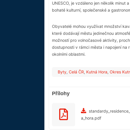
UNESCO, je vzdáleno jen několik minut a 
bohaté kulturní, společenské a gastronom
Obyvatelé mohou využívat množství kavár
které dodávají městu jedinečnou atmosfé
možností pro volnočasové aktivity, proch
dostupnosti v rámci města i napojení na r
okolními oblastmi.
Byty
,
Celá ČR
,
Kutná Hora
,
Okres Kut
Přílohy
standardy_residence
a_hora.pdf