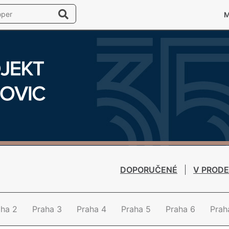
DOPORUČENÉ
V PRODE
aha 2
Praha 3
Praha 4
Praha 5
Praha 6
Prah