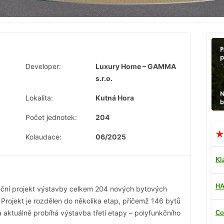
Developer:
Luxury Home – GAMMA
s.r.o.
Lokalita:
Kutná Hora
Počet jednotek:
204
Kolaudace:
06/2025
Kl
HA
nční projekt výstavby celkem 204 nových bytových
. Projekt je rozdělen do několika etap, přičemž 146 bytů
 aktuálně probíhá výstavba třetí etapy – polyfunkčního
Co