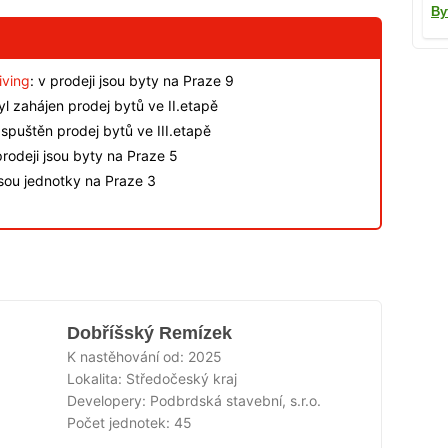
By
iving
: v prodeji jsou byty na Praze 9
byl zahájen prodej bytů ve II.etapě
spuštěn prodej bytů ve III.etapě
rodeji jsou byty na Praze 5
jsou jednotky na Praze 3
Dobříšský Remízek
K nastěhování od:
2025
Lokalita:
Středočeský kraj
Developery:
Podbrdská stavební, s.r.o.
Počet jednotek:
45