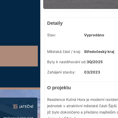
Detaily
Stav:
Vyprodáno
Městská část / kraj:
Středočeský kraj
Byty k nastěhování od:
3Q/2025
Zahájení stavby:
03/2023
O projektu
Residence Kutná Hora je moderní rezide
jednotek v atraktivní městské části Šipší
již bylo dokončeno a předáno majitelům a