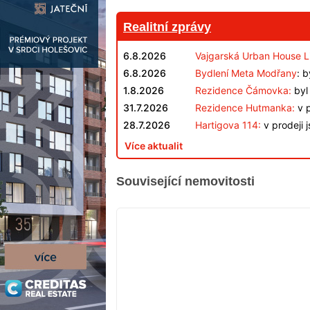
Realitní zprávy
6.8.2026
Vajgarská Urban House L
6.8.2026
Bydlení Meta Modřany
: 
1.8.2026
Rezidence Čámovka:
byl 
31.7.2026
Rezidence Hutmanka:
v p
28.7.2026
Hartigova 114:
v prodeji 
Více aktualit
Související nemovitosti
VYPRODÁNO