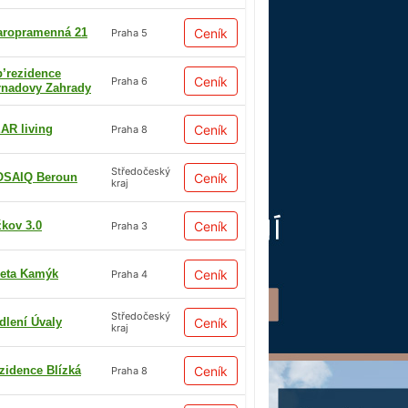
aropramenná 21
Ceník
Praha 5
p’rezidence
Ceník
Praha 6
rnadovy Zahrady
AR living
Ceník
Praha 8
Středočeský
SAIQ Beroun
Ceník
kraj
žkov 3.0
Ceník
Praha 3
eta Kamýk
Ceník
Praha 4
Středočeský
dlení Úvaly
Ceník
kraj
zidence Blízká
Ceník
Praha 8