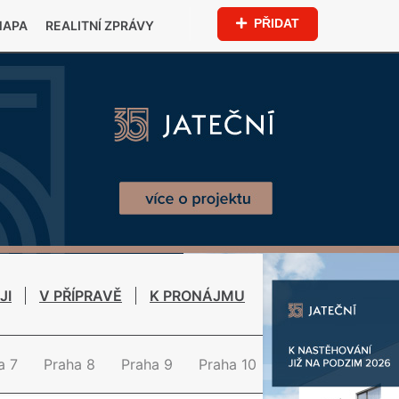
PŘIDAT
MAPA
REALITNÍ ZPRÁVY
JI
V PŘÍPRAVĚ
K PRONÁJMU
a 7
Praha 8
Praha 9
Praha 10