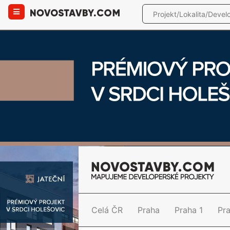
Celá ČR
Praha
Praha 1
Pr