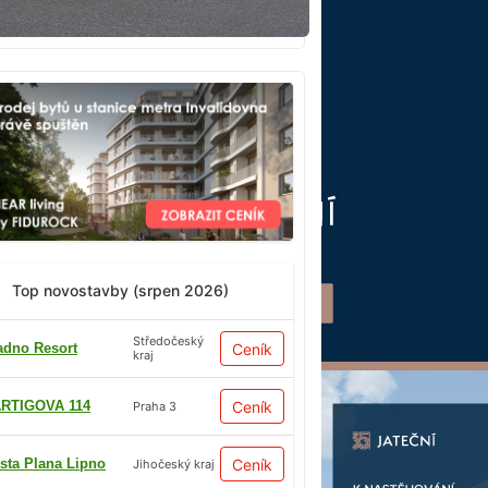
Top novostavby (srpen 2026)
Středočeský
adno Resort
Ceník
kraj
RTIGOVA 114
Ceník
Praha 3
sta Plana Lipno
Ceník
Jihočeský kraj