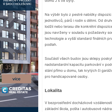
domu J s 58 byty.
Na výběr bylo z pestré nabídky dispozic 
jednotlivců, párů i rodin s dětmi. Od dr
lodžii nebo terasu dle konkrétní dispozic
jsou navrženy v souladu s požadavky sou
technologie a vyšší standard finálních 
podlah.
Součástí všech budov jsou sklepy poskytu
nadstandardní kapacitu parkování v pod
stání přímo u domu, tak krytých či garáž
pro handicapované osoby.
Lokalita
V bezprostřední docházkové vzdálenosti
základní škola, pošta i autobusové nádr