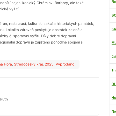
Re
nabízí nejen ikonický Chrám sv. Barbory, ale také
ické vyžití.
SO
en, restaurací, kulturních akcí a historických památek,
Kl
ru. Lokalita zároveň poskytuje dostatek zeleně a
ázky či sportovní vyžití. Díky dobré dopravní
egionální dopravu je zajištěno pohodlné spojení s
M
Ja
ná Hora
,
Středočeský kraj
,
2025
,
Vyprodáno
Tr
BL
Ha
_kutn
No