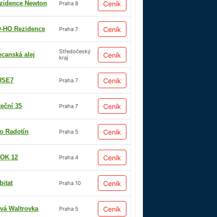
zidence Newton
Ceník
Praha 8
-HO Rezidence
Ceník
Praha 7
Středočeský
ecanská alej
Ceník
kraj
USE7
Ceník
Praha 7
teční 35
Ceník
Praha 7
io Radotín
Ceník
Praha 5
OK 12
Ceník
Praha 4
bitat
Ceník
Praha 10
vá Waltrovka
Ceník
Praha 5