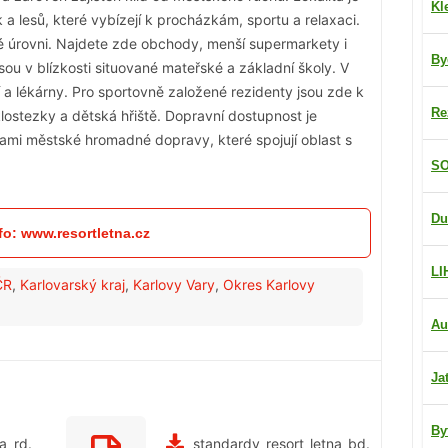
Kl
a lesů, které vybízejí k procházkám, sportu a relaxaci.
é úrovni. Najdete zde obchody, menší supermarkety i
By
jsou v blízkosti situované mateřské a základní školy. V
í a lékárny. Pro sportovně založené rezidenty jsou zde k
Re
yklostezky a dětská hřiště. Dopravní dostupnost je
kami městské hromadné dopravy, které spojují oblast s
SO
Du
fo: www.resortletna.cz
LI
ČR
,
Karlovarský kraj
,
Karlovy Vary
,
Okres Karlovy
Au
Ja
By
a_rd.
standardy_resort_letna_bd.