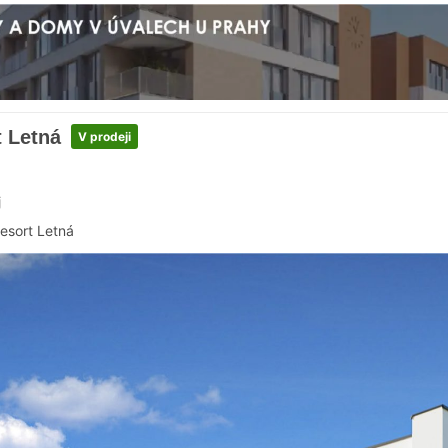
t Letná
V prodeji
j
esort Letná