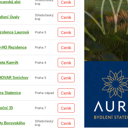
Středočeský
ecanská alej
Ceník
kraj
Středočeský
dlení Úvaly
Ceník
kraj
zidence Laurová
Ceník
Praha 5
-HO Rezidence
Ceník
Praha 7
eta Kamýk
Ceník
Praha 4
HOVAR Smíchov
Ceník
Praha 5
ra Statenice
Ceník
Praha-západ
teční 35
Ceník
Praha 7
Středočeský
ty Borovského
Ceník
kraj