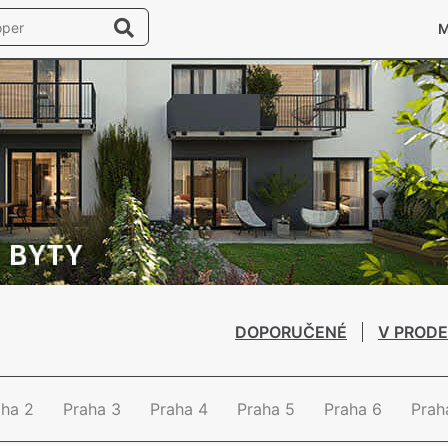
DOPORUČENÉ
V PRODE
aha 2
Praha 3
Praha 4
Praha 5
Praha 6
Prah