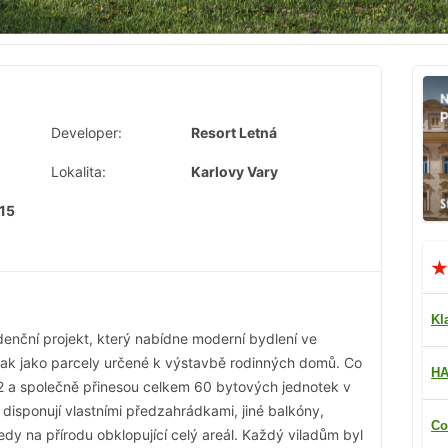
Developer:
Resort Letná
Lokalita:
Karlovy Vary
 15
Kl
denční projekt, který nabídne moderní bydlení ve
tak jako parcely určené k výstavbě rodinných domů. Co
HA
2 a společně přinesou celkem 60 bytových jednotek v
disponují vlastními předzahrádkami, jiné balkóny,
Co
dy na přírodu obklopující celý areál. Každý viladům byl