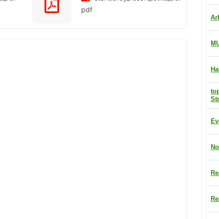
pdf
Ar
M
Ha
to
St
Ev
No
Re
Re