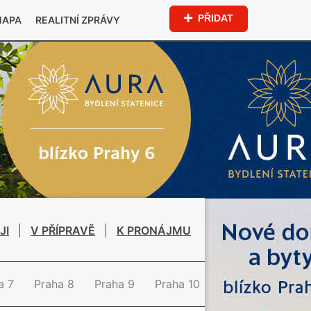
PŘIDAT
MAPA
REALITNÍ ZPRÁVY
JI
V PŘÍPRAVĚ
K PRONÁJMU
a 7
Praha 8
Praha 9
Praha 10