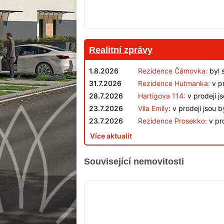
Realitní zprávy
1.8.2026
Rezidence Čámovka:
byl 
31.7.2026
Rezidence Hutmanka:
v pr
28.7.2026
Hartigova 114:
v prodeji j
23.7.2026
Vila Emily
: v prodeji jsou 
23.7.2026
Rezidence Prosekko:
v pro
Více aktualit
Související nemovitosti