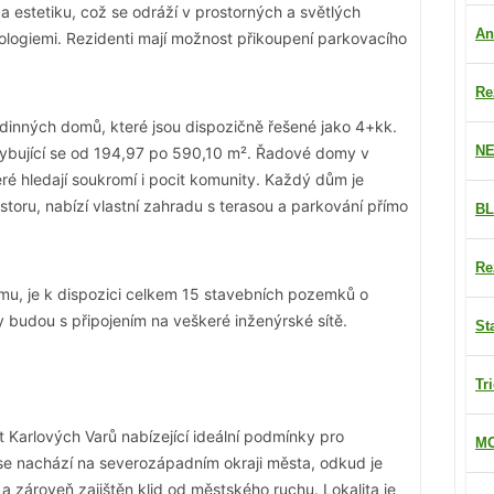
a estetiku, což se odráží v prostorných a světlých
An
logiemi. Rezidenti mají možnost přikoupení parkovacího
Re
dinných domů, které jsou dispozičně řešené jako 4+kk.
NE
ohybující se od 194,97 po 590,10 m². Řadové domy v
teré hledají soukromí i pocit komunity. Každý dům je
storu, nabízí vlastní zahradu s terasou a parkování přímo
BL
Re
domu, je k dispozici celkem 15 stavebních pozemků o
 budou s připojením na veškeré inženýrské sítě.
St
Tr
st Karlových Varů nabízející ideální podmínky pro
MO
 se nachází na severozápadním okraji města, odkud je
a zároveň zajištěn klid od městského ruchu. Lokalita je