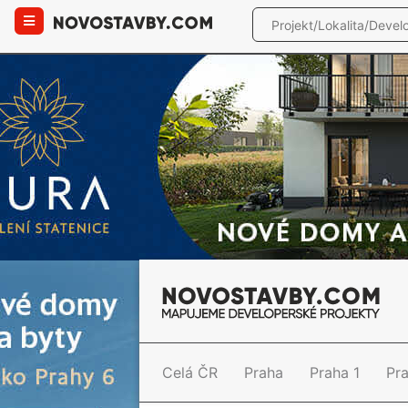
Celá ČR
Praha
Praha 1
Pr