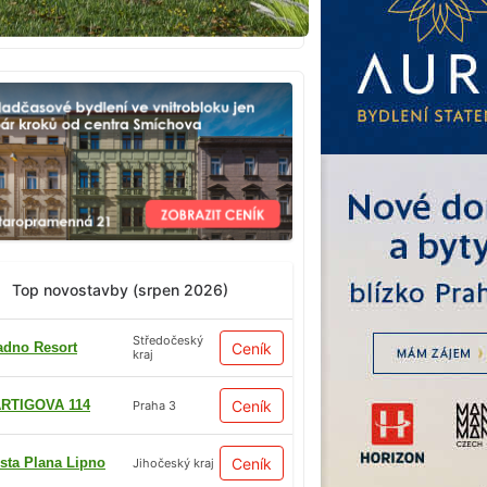
Top novostavby (srpen 2026)
Středočeský
adno Resort
Ceník
kraj
RTIGOVA 114
Ceník
Praha 3
sta Plana Lipno
Ceník
Jihočeský kraj