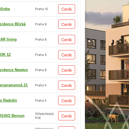
ilinka
Ceník
Praha 10
zidence Blízká
Ceník
Praha 8
AR living
Ceník
Praha 8
OK 12
Ceník
Praha 4
zidence Newton
Ceník
Praha 8
aropramenná 21
Ceník
Praha 5
io Radotín
Ceník
Praha 5
Středočeský
SAIQ Beroun
Ceník
kraj