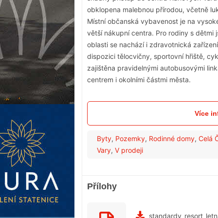
obklopena malebnou přírodou, včetně luk 
Místní občanská vybavenost je na vysok
větší nákupní centra. Pro rodiny s dětmi 
oblasti se nachází i zdravotnická zařízen
dispozici tělocvičny, sportovní hřiště, c
zajištěna pravidelnými autobusovými lin
centrem i okolními částmi města.
Více in
Byty
,
Pozemky
,
Rodinné domy
,
Celá 
Vary
,
V prodeji
Přílohy
standardy_resort_letn