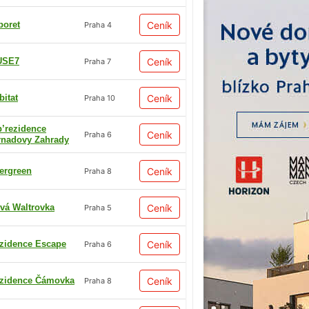
boret
Ceník
Praha 4
USE7
Ceník
Praha 7
bitat
Ceník
Praha 10
p’rezidence
Ceník
Praha 6
rnadovy Zahrady
ergreen
Ceník
Praha 8
vá Waltrovka
Ceník
Praha 5
zidence Escape
Ceník
Praha 6
zidence Čámovka
Ceník
Praha 8