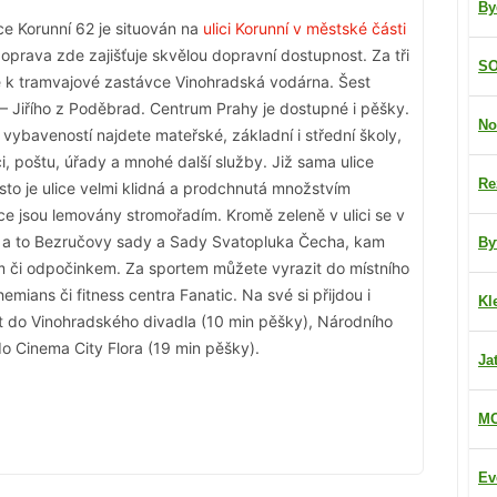
By
 Korunní 62 je situován na
ulici Korunní v městské části
prava zde zajišťuje skvělou dopravní dostupnost. Za tři
SO
 k tramvajové zastávce Vinohradská vodárna. Šest
A – Jiřího z Poděbrad. Centrum Prahy je dostupné i pěšky.
No
vybaveností najdete mateřské, základní i střední školy,
, poštu, úřady a mnohé další služby. Již sama ulice
Re
esto je ulice velmi klidná a prodchnutá množstvím
ce jsou lemovány stromořadím. Kromě zeleně v ulici se v
y, a to Bezručovy sady a Sady Svatopluka Čecha, kam
By
m či odpočinkem. Za sportem můžete vyrazit do místního
mians či fitness centra Fanatic. Na své si přijdou i
Kl
it do Vinohradského divadla (10 min pěšky), Národního
o Cinema City Flora (19 min pěšky).
Ja
MO
Ev