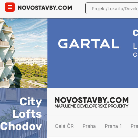
Celá ČR
Praha
Praha 1
Pr