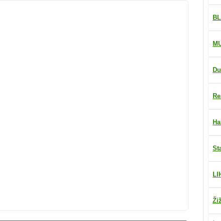
BL
M
Du
Re
Ha
St
LI
Ži