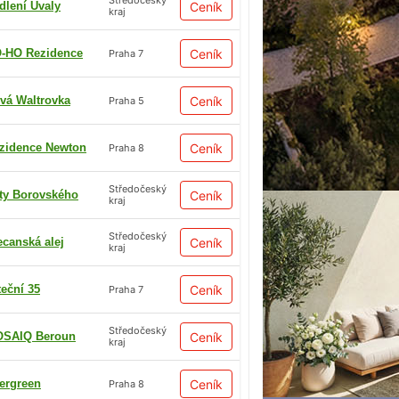
Středočeský
dlení Úvaly
Ceník
kraj
-HO Rezidence
Ceník
Praha 7
vá Waltrovka
Ceník
Praha 5
zidence Newton
Ceník
Praha 8
Středočeský
ty Borovského
Ceník
kraj
Středočeský
ecanská alej
Ceník
kraj
teční 35
Ceník
Praha 7
Středočeský
SAIQ Beroun
Ceník
kraj
ergreen
Ceník
Praha 8