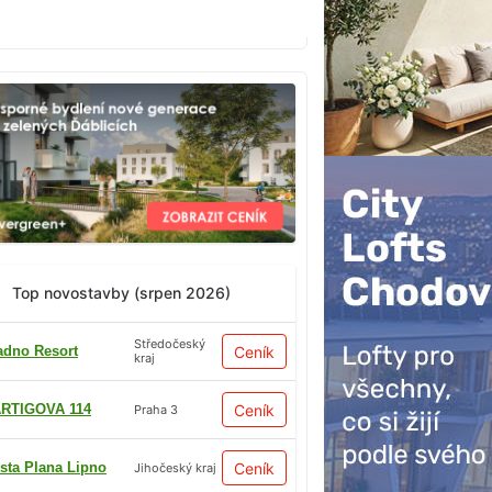
Top novostavby (srpen 2026)
Středočeský
adno Resort
Ceník
kraj
RTIGOVA 114
Ceník
Praha 3
sta Plana Lipno
Ceník
Jihočeský kraj