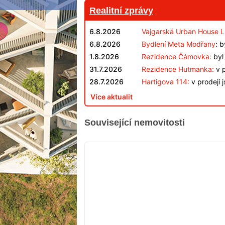
Realitní zprávy
6.8.2026
Vajgarská Urban House L
6.8.2026
Bydlení Meta Modřany
: 
1.8.2026
Rezidence Čámovka:
byl 
31.7.2026
Rezidence Hutmanka:
v p
28.7.2026
Hartigova 114:
v prodeji 
Více aktualit
Související nemovitosti
VYPRODÁNO