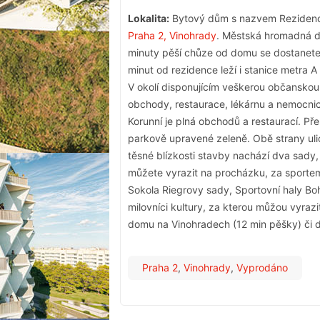
Lokalita:
Bytový dům s nazvem Rezidence
Praha 2, Vinohrady
. Městská hromadná do
minuty pěší chůze od domu se dostanete
minut od rezidence leží i stanice metra 
V okolí disponujícím veškerou občanskou 
obchody, restaurace, lékárnu a nemocnici
Korunní je plná obchodů a restaurací. Př
parkově upravené zeleně. Obě strany uli
těsné blízkosti stavby nachází dva sad
můžete vyrazit na procházku, za sporte
Sokola Riegrovy sady, Sportovní haly Bohe
milovníci kultury, za kterou můžou vyraz
domu na Vinohradech (12 min pěšky) či d
Praha 2
,
Vinohrady
,
Vyprodáno