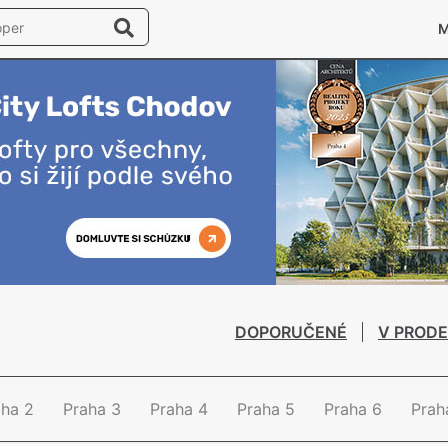
DOPORUČENÉ
V PRODE
aha 2
Praha 3
Praha 4
Praha 5
Praha 6
Prah