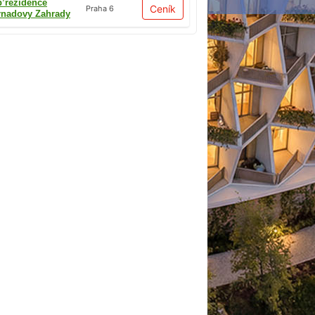
p’rezidence
Ceník
Praha 6
rnadovy Zahrady