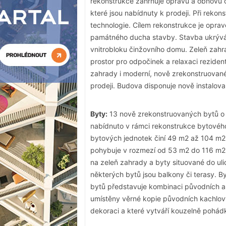
rekonstrukce zahrnuje opravu a obnovu 
které jsou nabídnuty k prodeji. Při rekon
technologie. Cílem rekonstrukce je opra
památného ducha stavby. Stavba ukrývá 
vnitrobloku činžovního domu. Zeleň zahra
prostor pro odpočinek a relaxaci reziden
zahrady i moderní, nově zrekonstruované,
prodeji. Budova disponuje nově instalov
Byty:
13 nově zrekonstruovaných bytů o 
nabídnuto v rámci rekonstrukce bytovéh
bytových jednotek činí 49 m2 až 104 m2 a
pohybuje v rozmezí od 53 m2 do 116 m2. 
na zeleň zahrady a byty situované do ulic
některých bytů jsou balkony či terasy. B
bytů představuje kombinaci původních a
umístěny věrné kopie původních kachlový
dekoraci a které vytváří kouzelně pohád