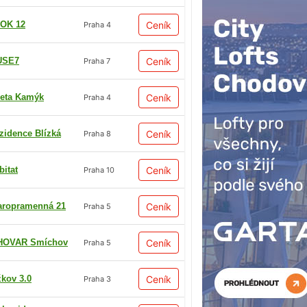
OK 12
Ceník
Praha 4
USE7
Ceník
Praha 7
eta Kamýk
Ceník
Praha 4
zidence Blízká
Ceník
Praha 8
bitat
Ceník
Praha 10
aropramenná 21
Ceník
Praha 5
HOVAR Smíchov
Ceník
Praha 5
žkov 3.0
Ceník
Praha 3