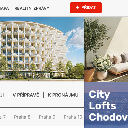
PŘIDAT
MAPA
REALITNÍ ZPRÁVY
JI
V PŘÍPRAVĚ
K PRONÁJMU
a 7
Praha 8
Praha 9
Praha 10