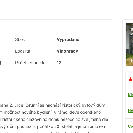
Stav:
Vyprodáno
Lokalita:
Vinohrady
)
Počet jednotek:
13
Kl
aha 2, ulice Korunní se nachází historický bytový dům
HA
ům možnost nového bydlení. V rámci developerského
i historického činžovního domu nesoucího své jméno dle
tový dům pochází z počátku 20. století a jeho komplexní
Co