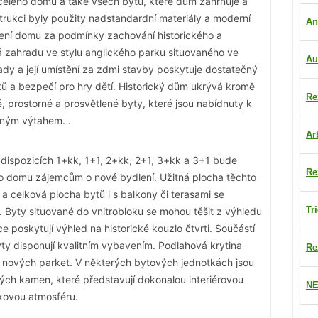
celého domu a také všech bytů, které dům zahrnuje a
strukci byly použity nadstandardní materiály a moderní
An
vení domu za podmínky zachování historického a
zahradu ve stylu anglického parku situovaného ve
Au
dy a její umístění za zdmi stavby poskytuje dostatečný
tů a bezpečí pro hry dětí. Historický dům ukrývá kromě
Re
 prostorné a prosvětlené byty, které jsou nabídnuty k
aným výtahem. .
Ar
dispozicích 1+kk, 1+1, 2+kk, 2+1, 3+kk a 3+1 bude
Re
o domu zájemcům o nové bydlení. Užitná plocha těchto
 celková plocha bytů i s balkony či terasami se
Tr
Byty situované do vnitrobloku se mohou těšit z výhledu
e poskytují výhled na historické kouzlo čtvrti. Součástí
yty disponují kvalitním vybavením. Podlahová krytina
Re
 nových parket. V některých bytových jednotkách jsou
ch kamen, které představují dokonalou interiérovou
NE
kovou atmosféru.