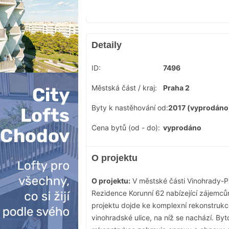
Detaily
ID:
7496
Městská část / kraj:
Praha 2
Byty k nastěhování od:
2017 (vyprodáno
Cena bytů (od - do):
vyprodáno
O projektu
O projektu:
V městské části Vinohrady-Pr
Rezidence Korunní 62 nabízející zájemc
projektu dojde ke komplexní rekonstrukc
vinohradské ulice, na níž se nachází. By