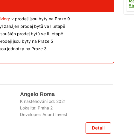
to
St
iving
: v prodeji jsou byty na Praze 9
byl zahájen prodej bytů ve II.etapě
spuštěn prodej bytů ve III.etapě
rodeji jsou byty na Praze 5
jsou jednotky na Praze 3
Angelo Roma
K nastěhování od:
2021
Lokalita:
Praha 2
Developer:
Acord Invest
Detail