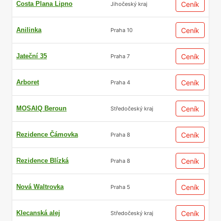
Costa Plana Lipno
Ceník
Jihočeský kraj
Anilinka
Ceník
Praha 10
Jateční 35
Ceník
Praha 7
Arboret
Ceník
Praha 4
MOSAIQ Beroun
Ceník
Středočeský kraj
Rezidence Čámovka
Ceník
Praha 8
Rezidence Blízká
Ceník
Praha 8
Nová Waltrovka
Ceník
Praha 5
Klecanská alej
Ceník
Středočeský kraj