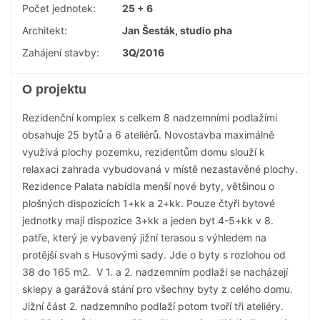
Počet jednotek:
25 + 6
Architekt:
Jan Šesták, studio pha
Zahájení stavby:
3Q/2016
O projektu
Rezidenční komplex s celkem 8 nadzemními podlažími
obsahuje 25 bytů a 6 ateliérů. Novostavba maximálně
využívá plochy pozemku, rezidentům domu slouží k
relaxaci zahrada vybudovaná v místě nezastavěné plochy.
Rezidence Palata nabídla menší nové byty, většinou o
plošných dispozicích 1+kk a 2+kk. Pouze čtyři bytové
jednotky mají dispozice 3+kk a jeden byt 4-5+kk v 8.
patře, který je vybavený jižní terasou s výhledem na
protější svah s Husovými sady. Jde o byty s rozlohou od
38 do 165 m2. V 1. a 2. nadzemním podlaží se nacházejí
sklepy a garážová stání pro všechny byty z celého domu.
Jižní část 2. nadzemního podlaží potom tvoří tři ateliéry.