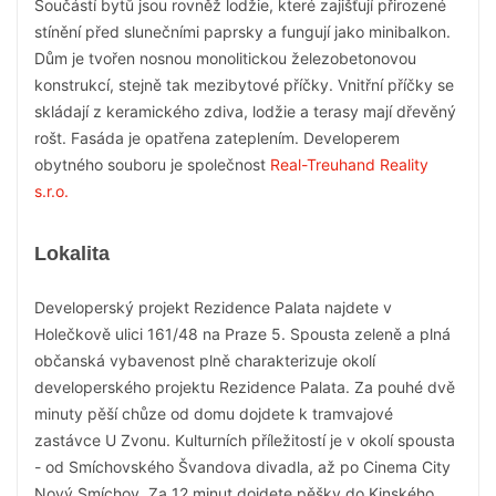
Součástí bytů jsou rovněž lodžie, které zajišťují přirozené
stínění před slunečními paprsky a fungují jako minibalkon.
Dům je tvořen nosnou monolitickou železobetonovou
konstrukcí, stejně tak mezibytové příčky. Vnitřní příčky se
skládají z keramického zdiva, lodžie a terasy mají dřevěný
rošt. Fasáda je opatřena zateplením. Developerem
obytného souboru je společnost
Real-Treuhand Reality
s.r.o.
Lokalita
Developerský projekt Rezidence Palata najdete v
Holečkově ulici 161/48 na Praze 5. Spousta zeleně a plná
občanská vybavenost plně charakterizuje okolí
developerského projektu Rezidence Palata. Za pouhé dvě
minuty pěší chůze od domu dojdete k tramvajové
zastávce U Zvonu. Kulturních příležitostí je v okolí spousta
- od Smíchovského Švandova divadla, až po Cinema City
Nový Smíchov. Za 12 minut dojdete pěšky do Kinského