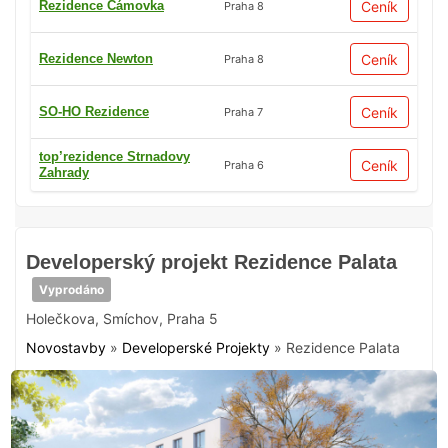
Rezidence Čámovka
Ceník
Praha 8
Rezidence Newton
Ceník
Praha 8
SO-HO Rezidence
Ceník
Praha 7
top’rezidence Strnadovy
Ceník
Praha 6
Zahrady
Developerský projekt Rezidence Palata
Vyprodáno
Holečkova
,
Smíchov
,
Praha 5
Novostavby
»
Developerské Projekty
»
Rezidence Palata