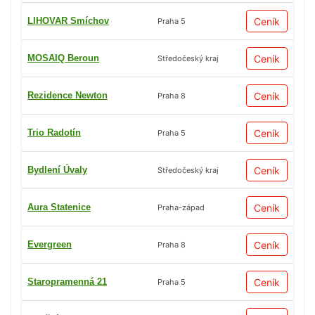
LIHOVAR Smíchov
Ceník
Praha 5
MOSAIQ Beroun
Ceník
Středočeský kraj
Rezidence Newton
Ceník
Praha 8
Trio Radotín
Ceník
Praha 5
Bydlení Úvaly
Ceník
Středočeský kraj
Aura Statenice
Ceník
Praha-západ
Evergreen
Ceník
Praha 8
Staropramenná 21
Ceník
Praha 5