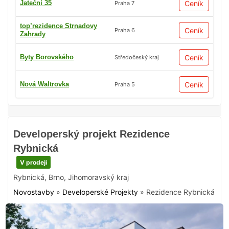
Jateční 35
Ceník
Praha 7
top’rezidence Strnadovy
Ceník
Praha 6
Zahrady
Byty Borovského
Ceník
Středočeský kraj
Nová Waltrovka
Ceník
Praha 5
Developerský projekt Rezidence
Rybnická
V prodeji
Rybnická
,
Brno
,
Jihomoravský kraj
Novostavby
»
Developerské Projekty
»
Rezidence Rybnická