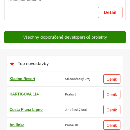
Detail
Všechny doporučené developerské projekty
Top novostavby
Kladno Resort
Ceník
Středočeský kraj
HARTIGOVA 114
Ceník
Praha 3
Costa Plana Lipno
Ceník
Jihočeský kraj
Anilinka
Ceník
Praha 10