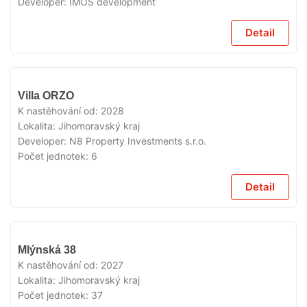
Developer:
IMOS development
Detail
V
Villa ORZO
PRODEJI
K nastěhování od:
2028
Lokalita:
Jihomoravský kraj
Developer:
N8 Property Investments s.r.o.
Počet jednotek:
6
Detail
V
Mlýnská 38
PRODEJI
K nastěhování od:
2027
Lokalita:
Jihomoravský kraj
Počet jednotek:
37