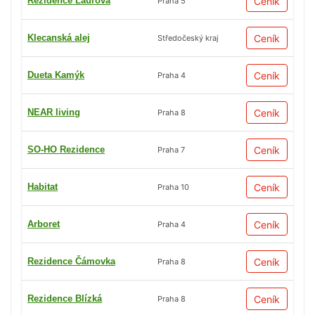
Rezidence Laurová
Ceník
Praha 5
Klecanská alej
Ceník
Středočeský kraj
Dueta Kamýk
Ceník
Praha 4
NEAR living
Ceník
Praha 8
SO-HO Rezidence
Ceník
Praha 7
Habitat
Ceník
Praha 10
Arboret
Ceník
Praha 4
Rezidence Čámovka
Ceník
Praha 8
Rezidence Blízká
Ceník
Praha 8