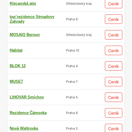
Klecanská alej
Ceník
Středočeský kraj
top’rezidence Strnadovy
Ceník
Praha 6
Zahrady
MOSAIQ Beroun
Ceník
Středočeský kraj
Habitat
Ceník
Praha 10
BLOK 12
Ceník
Praha 4
MUSE7
Ceník
Praha 7
LIHOVAR Smíchov
Ceník
Praha 5
Rezidence Čámovka
Ceník
Praha 8
Nová Waltrovka
Ceník
Praha 5