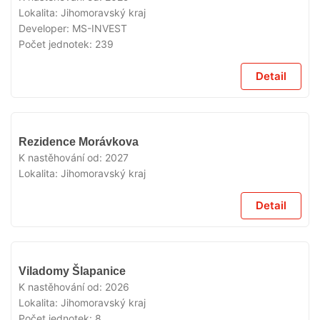
Lokalita:
Jihomoravský kraj
Developer:
MS-INVEST
Počet jednotek:
239
Detail
V
Rezidence Morávkova
PRODEJI
K nastěhování od:
2027
Lokalita:
Jihomoravský kraj
Detail
V
Viladomy Šlapanice
PRODEJI
K nastěhování od:
2026
Lokalita:
Jihomoravský kraj
Počet jednotek:
8