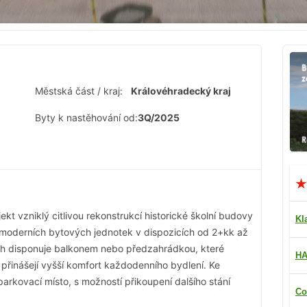
Městská část / kraj:
Královéhradecký kraj
Byty k nastěhování od:
3Q/2025
kt vzniklý citlivou rekonstrukcí historické školní budovy
Kl
 moderních bytových jednotek v dispozicích od 2+kk až
ich disponuje balkonem nebo předzahrádkou, které
HA
 a přinášejí vyšší komfort každodenního bydlení. Ke
rkovací místo, s možností přikoupení dalšího stání
Co