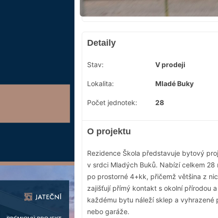
Detaily
Stav:
V prodeji
Lokalita:
Mladé Buky
Počet jednotek:
28
O projektu
Rezidence Škola představuje bytový proje
v srdci Mladých Buků. Nabízí celkem 28
po prostorné 4+kk, přičemž většina z n
zajišťují přímý kontakt s okolní přírodou
každému bytu náleží sklep a vyhrazené pa
nebo garáže.