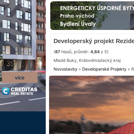
Developerský projekt Rezid
(
87
hlasů, průměr:
4,84
z 5)
Mladé Buky
,
Královéhradecký kraj
Novostavby
»
Developerské Projekty
»
R