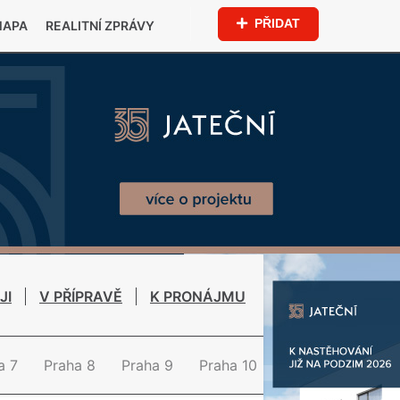
PŘIDAT
MAPA
REALITNÍ ZPRÁVY
JI
V PŘÍPRAVĚ
K PRONÁJMU
a 7
Praha 8
Praha 9
Praha 10