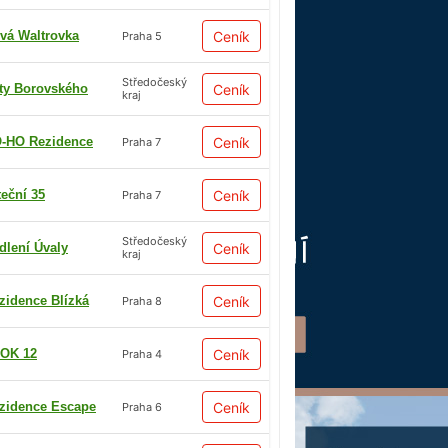
vá Waltrovka
Ceník
Praha 5
Středočeský
ty Borovského
Ceník
kraj
-HO Rezidence
Ceník
Praha 7
teční 35
Ceník
Praha 7
Středočeský
dlení Úvaly
Ceník
kraj
zidence Blízká
Ceník
Praha 8
OK 12
Ceník
Praha 4
zidence Escape
Ceník
Praha 6