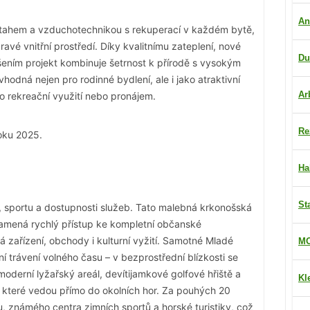
An
ýtahem a vzduchotechnikou s rekuperací v každém bytě,
ravé vnitřní prostředí. Díky kvalitnímu zateplení, nové
Du
ením projekt kombinuje šetrnost k přírodě s vysokým
odná nejen pro rodinné bydlení, ale i jako atraktivní
Ar
pro rekreační využití nebo pronájem.
Re
roku 2025.
Ha
St
y, sportu a dostupnosti služeb. Tato malebná krkonošská
amená rychlý přístup ke kompletní občanské
á zařízení, obchody i kulturní vyžití. Samotné Mladé
MO
í trávení volného času – v bezprostřední blízkosti se
moderní lyžařský areál, devítijamkové golfové hřiště a
Kl
s, které vedou přímo do okolních hor. Za pouhých 20
, známého centra zimních sportů a horské turistiky, což