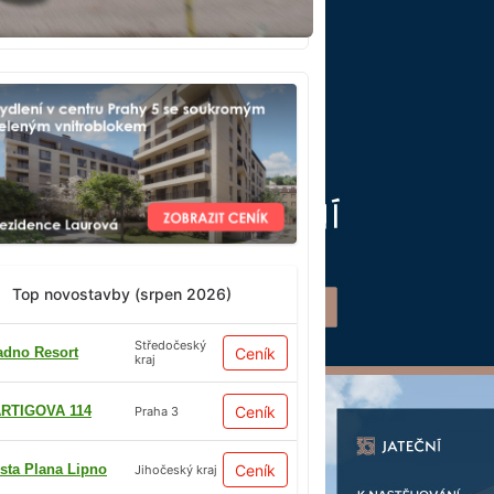
Top novostavby (srpen 2026)
Středočeský
adno Resort
Ceník
kraj
RTIGOVA 114
Ceník
Praha 3
sta Plana Lipno
Ceník
Jihočeský kraj