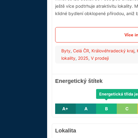
ještě více podtrhuje atraktivitu lokality.
klidné bydlení obklopené přírodou, aniž
Více i
Byty
,
Celá ČR
,
Královéhradecký kraj
,
lokality
,
2025
,
V prodeji
Energetický štítek
Energetická třída je
A+
A
B
C
Lokalita