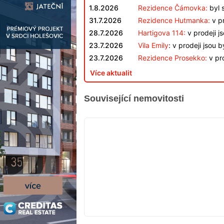
1.8.2026
Rezidence Čámovka:
byl 
31.7.2026
Rezidence Hutmanka:
v pr
28.7.2026
Hartigova 114:
v prodeji j
23.7.2026
Vila Emily
: v prodeji jsou 
23.7.2026
Rezidence Prosekko:
v pro
Více aktualit
Související nemovitosti
V
PRODEJI