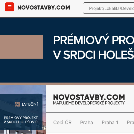
Celá ČR
Praha
Praha 1
Pr