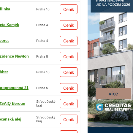
ilinka
Ceník
Praha 10
eta Kamýk
Ceník
Praha 4
boret
Ceník
Praha 4
zidence Newton
Ceník
Praha 8
bitat
Ceník
Praha 10
aropramenná 21
Ceník
Praha 5
Středočeský
SAIQ Beroun
Ceník
kraj
Středočeský
ecanská alej
Ceník
kraj