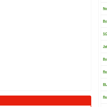
No
By
SO
Ja
By
Re
BL
Re