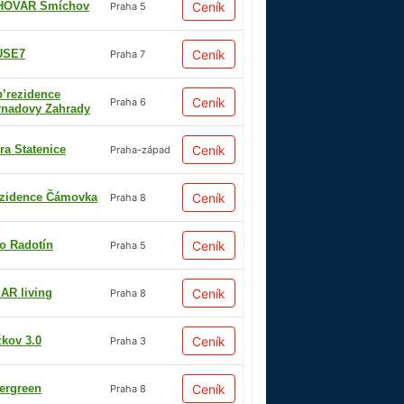
HOVAR Smíchov
Ceník
Praha 5
USE7
Ceník
Praha 7
p’rezidence
Ceník
Praha 6
rnadovy Zahrady
ra Statenice
Ceník
Praha-západ
zidence Čámovka
Ceník
Praha 8
io Radotín
Ceník
Praha 5
AR living
Ceník
Praha 8
žkov 3.0
Ceník
Praha 3
ergreen
Ceník
Praha 8