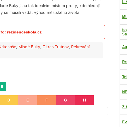
LI
 Mladé Buky jsou tak ideálním místem pro ty, kdo hledají
 by se museli vzdát výhod městského života.
M
to
nfo: rezidenceskola.cz
St
Krkonoše
,
Mladé Buky
,
Okres Trutnov
,
Rekreační
Au
Re
Tr
 B
NE
D
E
F
G
H
Ži
Ev