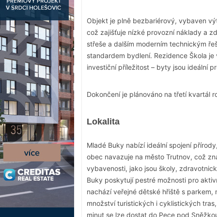
Objekt je plně bezbariérový, vybaven v
což zajišťuje nízké provozní náklady a zd
střeše a dalším moderním technickým řeš
standardem bydlení. Rezidence Škola je vh
investiční příležitost – byty jsou ideální 
Dokončení je plánováno na třetí kvartál 
Lokalita
Mladé Buky nabízí ideální spojení přírod
obec navazuje na město Trutnov, což zn
vybavenosti, jako jsou školy, zdravotnick
Buky poskytují pestré možnosti pro aktivn
nachází veřejné dětské hřiště s parkem, 
množství turistických i cyklistických tra
minut se lze dostat do Pece pod Sněžkou