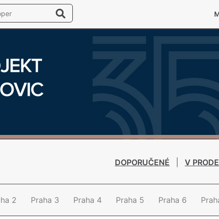
DOPORUČENÉ
V PRODE
aha 2
Praha 3
Praha 4
Praha 5
Praha 6
Prah