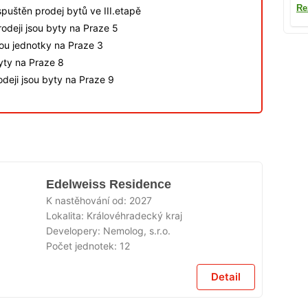
Re
spuštěn prodej bytů ve III.etapě
odeji jsou byty na Praze 5
sou jednotky na Praze 3
byty na Praze 8
deji jsou byty na Praze 9
Edelweiss Residence
K nastěhování od:
2027
Lokalita:
Královéhradecký kraj
Developery:
Nemolog, s.r.o.
Počet jednotek:
12
Detail