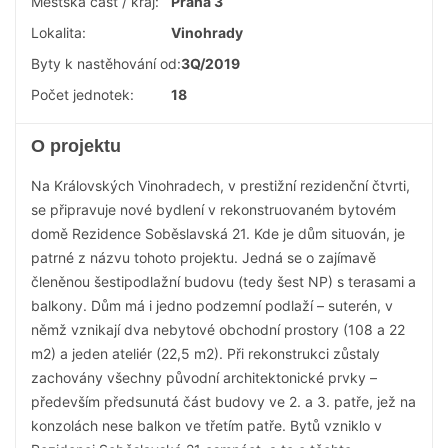
Městská část / kraj:
Praha 3
Lokalita:
Vinohrady
Byty k nastěhování od:
3Q/2019
Počet jednotek:
18
O projektu
Na Královských Vinohradech, v prestižní rezidenční čtvrti,
se připravuje nové bydlení v rekonstruovaném bytovém
domě Rezidence Soběslavská 21. Kde je dům situován, je
patrné z názvu tohoto projektu. Jedná se o zajímavě
členěnou šestipodlažní budovu (tedy šest NP) s terasami a
balkony. Dům má i jedno podzemní podlaží – suterén, v
němž vznikají dva nebytové obchodní prostory (108 a 22
m2) a jeden ateliér (22,5 m2). Při rekonstrukci zůstaly
zachovány všechny původní architektonické prvky –
především předsunutá část budovy ve 2. a 3. patře, jež na
konzolách nese balkon ve třetím patře. Bytů vzniklo v