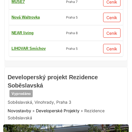
MUSE7
Ceník
Praha 7
Nová Waltrovka
Ceník
Praha 5
NEAR living
Ceník
Praha 8
LIHOVAR Smíchov
Ceník
Praha 5
Developerský projekt Rezidence
Soběslavská
Vyprodáno
Soběslavská
,
Vinohrady
,
Praha 3
Novostavby
»
Developerské Projekty
»
Rezidence
Soběslavská