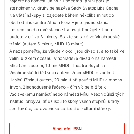
najdete na náměstí Jiřího z Poděbrad: první park je
stejnojmenný, druhý se nazývá Sady Svatopluka Čecha.
Na větší nákupy si zajedete během několika minut do
obchodního centra Atrium Flora – je to jednu stanici
metrem, anebo dvě stanice tramvají. Použijete-li auto,
budete v cíli za 3 minuty. Stavte se také ve Vinohradské
tržnici (autem 5 minut, MHD 13 minut).
A nezapomeňte, že všude v okolí jsou divadla, a to také ve
velmi blízkém dosahu: Vinohradské divadlo na náměstí
Míru (7min autem, 19min MHD), Theatre Royal na
Vinohradské třídě (5min autem, 7min MHD); divadlo U
Hasičů (7minut autem, 20 minut při použití MHD) a mnoho
jiných. Zjednodušeně řečeno – čím víc se blížíte k
Václavskému náměstí nebo náměstí Míru, všech důležitých
institucí přibývá, ať už jsou to školy všech stupňů, úřady,
sportoviště, zdravotnická zařízení či kulturní stánky.
Více info: PSN