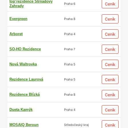
top’rezidence Strnadovy
Ceník
Praha 6
Zahrady
Evergreen
Ceník
Praha 8
Arboret
Ceník
Praha 4
SO-HO Rezidence
Ceník
Praha 7
Nová Waltrovka
Ceník
Praha 5
Rezidence Laurová
Ceník
Praha 5
Rezidence Blízká
Ceník
Praha 8
Dueta Kamýk
Ceník
Praha 4
MOSAIQ Beroun
Ceník
Středočeský kraj