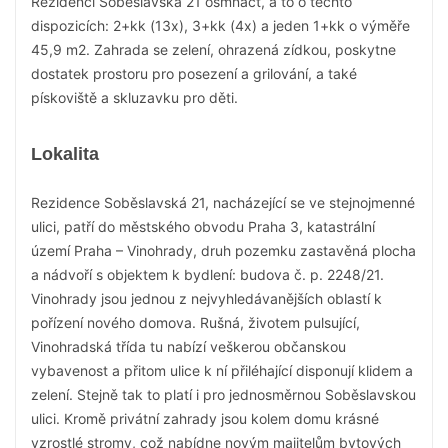
Rezidenci Soběslavská 21 osmnáct, a to o těchto
dispozicích: 2+kk (13x), 3+kk (4x) a jeden 1+kk o výměře
45,9 m2. Zahrada se zelení, ohrazená zídkou, poskytne
dostatek prostoru pro posezení a grilování, a také
pískoviště a skluzavku pro děti.
Lokalita
Rezidence Soběslavská 21, nacházející se ve stejnojmenné
ulici, patří do městského obvodu Praha 3, katastrální
území Praha – Vinohrady, druh pozemku zastavěná plocha
a nádvoří s objektem k bydlení: budova č. p. 2248/21.
Vinohrady jsou jednou z nejvyhledávanějších oblastí k
pořízení nového domova. Rušná, životem pulsující,
Vinohradská třída tu nabízí veškerou občanskou
vybavenost a přitom ulice k ní přiléhající disponují klidem a
zelení. Stejně tak to platí i pro jednosměrnou Soběslavskou
ulici. Kromě privátní zahrady jsou kolem domu krásné
vzrostlé stromy, což nabídne novým majitelům bytových