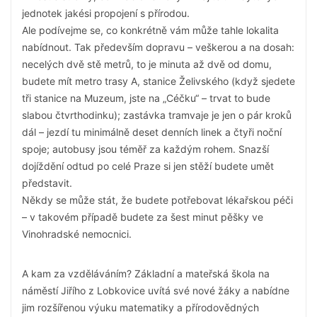
jednotek jakési propojení s přírodou.
Ale podívejme se, co konkrétně vám může tahle lokalita
nabídnout. Tak především dopravu – veškerou a na dosah:
necelých dvě stě metrů, to je minuta až dvě od domu,
budete mít metro trasy A, stanice Želivského (když sjedete
tři stanice na Muzeum, jste na „Céčku“ – trvat to bude
slabou čtvrthodinku); zastávka tramvaje je jen o pár kroků
dál – jezdí tu minimálně deset denních linek a čtyři noční
spoje; autobusy jsou téměř za každým rohem. Snazší
dojíždění odtud po celé Praze si jen stěží budete umět
představit.
Někdy se může stát, že budete potřebovat lékařskou péči
– v takovém případě budete za šest minut pěšky ve
Vinohradské nemocnici.
A kam za vzděláváním? Základní a mateřská škola na
náměstí Jiřího z Lobkovice uvítá své nové žáky a nabídne
jim rozšířenou výuku matematiky a přírodovědných