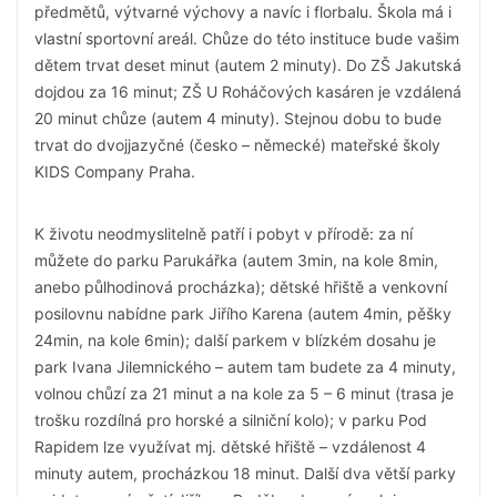
předmětů, výtvarné výchovy a navíc i florbalu. Škola má i
vlastní sportovní areál. Chůze do této instituce bude vašim
dětem trvat deset minut (autem 2 minuty). Do ZŠ Jakutská
dojdou za 16 minut; ZŠ U Roháčových kasáren je vzdálená
20 minut chůze (autem 4 minuty). Stejnou dobu to bude
trvat do dvojjazyčné (česko – německé) mateřské školy
KIDS Company Praha.
K životu neodmyslitelně patří i pobyt v přírodě: za ní
můžete do parku Parukářka (autem 3min, na kole 8min,
anebo půlhodinová procházka); dětské hřiště a venkovní
posilovnu nabídne park Jiřího Karena (autem 4min, pěšky
24min, na kole 6min); další parkem v blízkém dosahu je
park Ivana Jilemnického – autem tam budete za 4 minuty,
volnou chůzí za 21 minut a na kole za 5 – 6 minut (trasa je
trošku rozdílná pro horské a silniční kolo); v parku Pod
Rapidem lze využívat mj. dětské hřiště – vzdálenost 4
minuty autem, procházkou 18 minut. Další dva větší parky