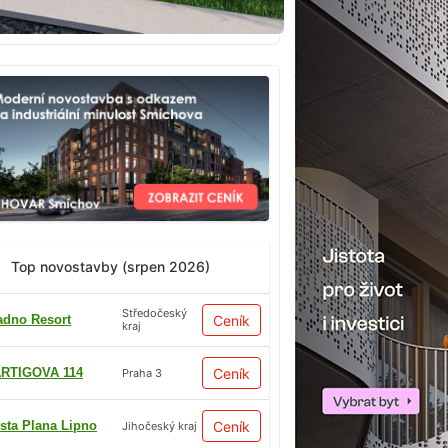
Top novostavby (srpen 2026)
Středočeský
adno Resort
Ceník
kraj
RTIGOVA 114
Ceník
Praha 3
sta Plana Lipno
Ceník
Jihočeský kraj