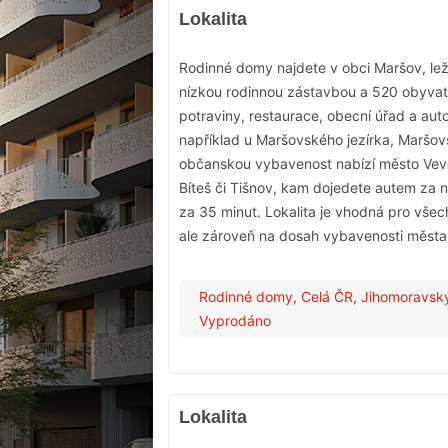
Lokalita
Rodinné domy najdete v obci Maršov, lež
nízkou rodinnou zástavbou a 520 obyvate
potraviny, restaurace, obecní úřad a au
například u Maršovského jezírka, Maršo
občanskou vybavenost nabízí město Veve
Bíteš či Tišnov, kam dojedete autem za 
za 35 minut. Lokalita je vhodná pro všech
ale zároveň na dosah vybavenosti města
Rodinné domy
,
Celá ČR
,
Jihomoravský
Vyprodáno
Lokalita