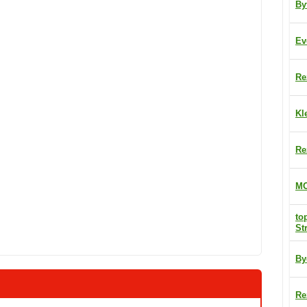
By
Ev
Re
Kl
Re
MO
to
St
By
Re