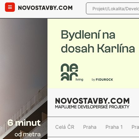
Celá ČR
Praha
Praha 1
Pr