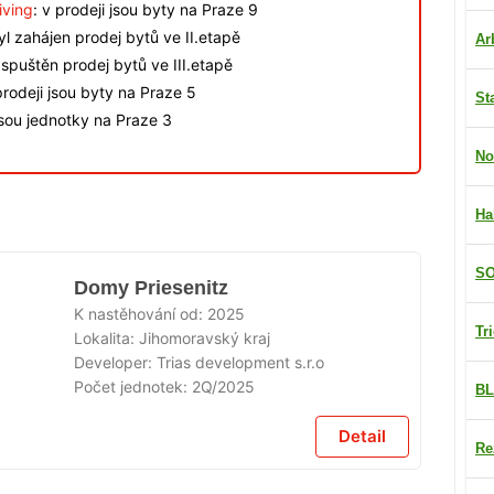
iving
: v prodeji jsou byty na Praze 9
byl zahájen prodej bytů ve II.etapě
Ar
spuštěn prodej bytů ve III.etapě
rodeji jsou byty na Praze 5
St
jsou jednotky na Praze 3
No
Ha
SO
Domy Priesenitz
K nastěhování od:
2025
Tr
Lokalita:
Jihomoravský kraj
Developer:
Trias development s.r.o
Počet jednotek:
2Q/2025
BL
Detail
Re