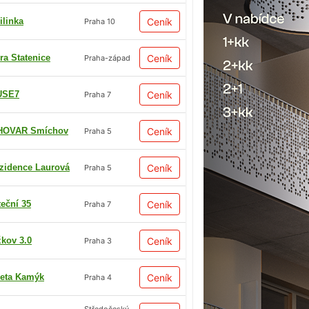
ilinka
Ceník
Praha 10
ra Statenice
Ceník
Praha-západ
USE7
Ceník
Praha 7
HOVAR Smíchov
Ceník
Praha 5
zidence Laurová
Ceník
Praha 5
teční 35
Ceník
Praha 7
žkov 3.0
Ceník
Praha 3
eta Kamýk
Ceník
Praha 4