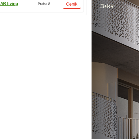
AR living
Ceník
Praha 8