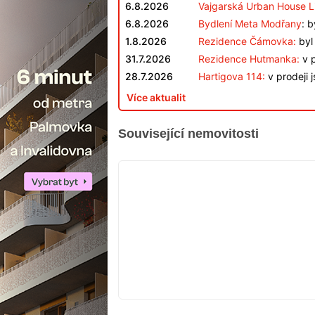
6.8.2026
Vajgarská Urban House L
6.8.2026
Bydlení Meta Modřany
: 
1.8.2026
Rezidence Čámovka:
byl 
31.7.2026
Rezidence Hutmanka:
v p
28.7.2026
Hartigova 114:
v prodeji 
Více aktualit
Související nemovitosti
VYPRODÁNO