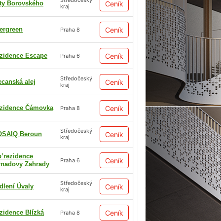
Středočeský
ty Borovského
Ceník
kraj
ergreen
Ceník
Praha 8
zidence Escape
Ceník
Praha 6
Středočeský
ecanská alej
Ceník
kraj
zidence Čámovka
Ceník
Praha 8
Středočeský
SAIQ Beroun
Ceník
kraj
p’rezidence
Ceník
Praha 6
rnadovy Zahrady
Středočeský
dlení Úvaly
Ceník
kraj
zidence Blízká
Ceník
Praha 8