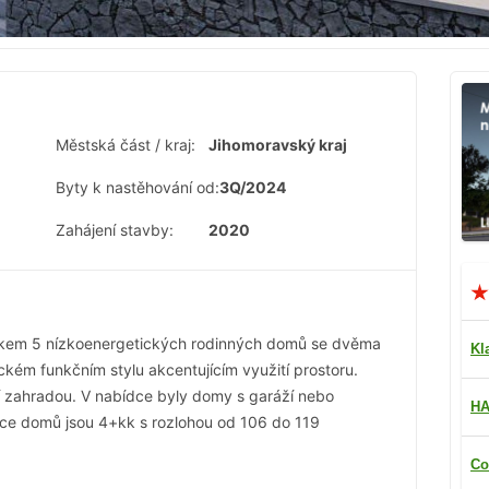
Městská část / kraj:
Jihomoravský kraj
Byty k nastěhování od:
3Q/2024
Zahájení stavby:
2020
kem 5 nízkoenergetických rodinných domů se dvěma
Kl
ickém funkčním stylu akcentujícím využití prostoru.
í zahradou. V nabídce byly domy s garáží nebo
HA
ce domů jsou 4+kk s rozlohou od 106 do 119
Co