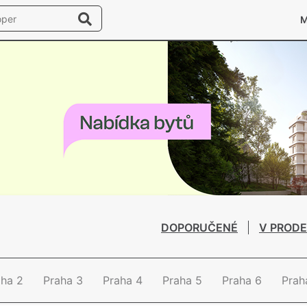
DOPORUČENÉ
V PRODE
aha 2
Praha 3
Praha 4
Praha 5
Praha 6
Prah