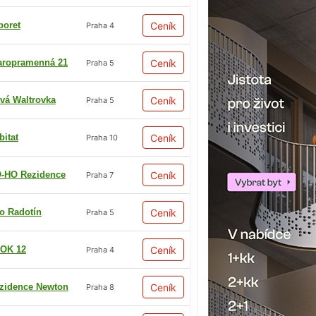
boret
Ceník
Praha 4
aropramenná 21
Ceník
Praha 5
vá Waltrovka
Ceník
Praha 5
bitat
Ceník
Praha 10
-HO Rezidence
Ceník
Praha 7
io Radotín
Ceník
Praha 5
OK 12
Ceník
Praha 4
zidence Newton
Ceník
Praha 8