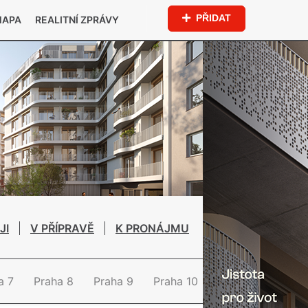
PŘIDAT
MAPA
REALITNÍ ZPRÁVY
JI
V PŘÍPRAVĚ
K PRONÁJMU
a 7
Praha 8
Praha 9
Praha 10