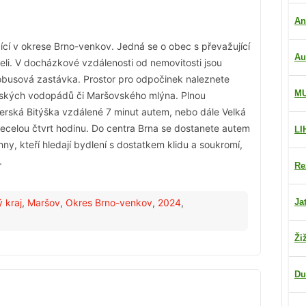
An
ící v okrese Brno-venkov. Jedná se o obec s převažující
Au
li. V docházkové vzdálenosti od nemovitosti jsou
tobusová zastávka. Prostor pro odpočinek naleznete
M
vských vodopádů či Maršovského mlýna. Plnou
rská Bitýška vzdálené 7 minut autem, nebo dále Velká
necelou čtvrt hodinu. Do centra Brna se dostanete autem
LI
ny, kteří hledají bydlení s dostatkem klidu a soukromí,
.
Re
 kraj
,
Maršov
,
Okres Brno-venkov
,
2024
,
Ja
Ži
Du